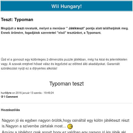
Wii Hungary!
Teszt: Typoman
Megújult a
teszt
rovatunk, melyet a menüsor "
Játékteszt
" pontja alatt találhatjátok meg.
Ennek örömére, fogadjátok szeretettel "első" tesztünket, a Typomant.
Űzd el a gonoszt egy különleges 2-dimenziós puzzle játékban, még ha kicsi és jelentéktelen
vagy. A szavak erejével hőssé válsz és legyőzöd az előtted álló akadályokat. Garantált
szórákozást nyújt ez a díjnyertes alkotás!
Typoman teszt
hunMyrte
on 2016 január 13 szerda - 19:49:24
1 Comment
Hozzászólás
Nagyon jó és egyben nagyon örülök,hogy csináltál egy külön játékteszt részt
is.Nagyon a szívembe zártalak most...
Amúgy a játékhoz csak annyit,hogy ez valóban egy nagyon jó kis játék,aki