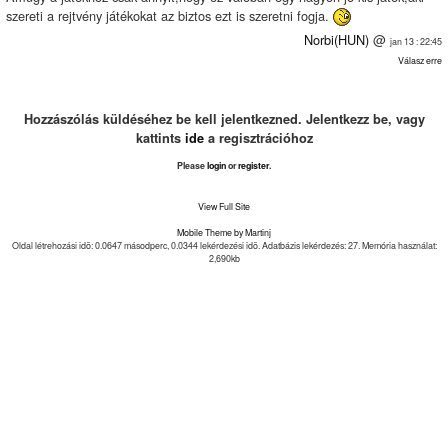
szereti a rejtvény játékokat az biztos ezt is szeretni fogja.
Norbi(HUN)
@
jan 13 : 22:45
Válasz erre
Hozzászólás küldéséhez be kell jelentkezned. Jelentkezz be, vagy
kattints
ide
a regisztrációhoz
Please
login
or
register
.
View Full Site
Mobile Theme by Martinj
Oldal létrehozási idõ: 0.0647 másodperc, 0.0344 lekérdezési idõ. Adatbázis lekérdezés: 27. Memória használat:
2,690kb