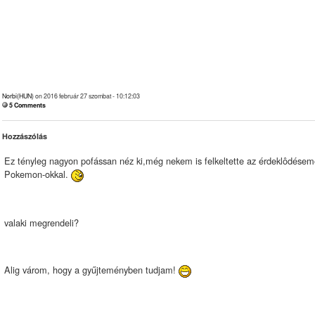
Norbi(HUN)
on 2016 február 27 szombat - 10:12:03
5 Comments
Hozzászólás
Ez tényleg nagyon pofássan néz ki,még nekem is felkeltette az érdeklôdésem
Pokemon-okkal.
valaki megrendeli?
Alig várom, hogy a gyűjteményben tudjam!