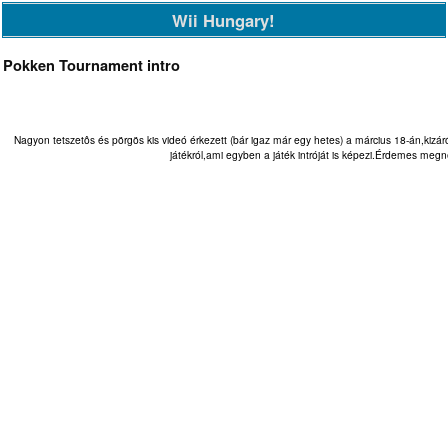
Wii Hungary!
Pokken Tournament intro
Nagyon tetszetôs és pörgös kis videó érkezett (bár igaz már egy hetes) a március 18-án,kizá
játékról,ami egyben a játék intróját is képezi.Érdemes megné