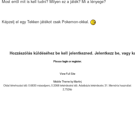
Most erről mit is kell tudni? Milyen ez a játék? Mi a lényege?
Képzelj el egy Tekken játékot csak Pokemon-okkal.
Hozzászólás küldéséhez be kell jelentkezned. Jelentkezz be, vagy k
Please
login
or
register
.
View Full Site
Mobile Theme by Martinj
Oldal létrehozási idõ: 0.6830 másodperc, 0.3368 lekérdezési idõ. Adatbázis lekérdezés: 31. Memória használat:
2,752kb