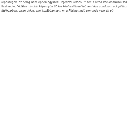
képességeit, ez pedig nem éppen egyszerű fejlesztői kérdés. "
Ezen a téren kell kreatívnak le
Hashimoto. "
A játék mindkét képernyőn 60 fps képfrissítéssel fut, ami úgy gondolom sok játéko
játékiparban, olyan dolog, amit korábban sem mi a Platinumnál, sem más nem ért el.
"