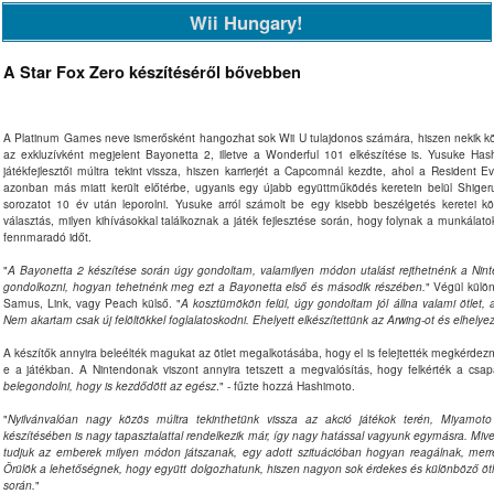
Wii Hungary!
A Star Fox Zero készítéséről bővebben
A Platinum Games neve ismerősként hangozhat sok Wii U tulajdonos számára, hiszen nekik kö
az exkluzívként megjelent Bayonetta 2, illetve a Wonderful 101 elkészítése is. Yusuke Has
játékfejlesztői múltra tekint vissza, hiszen karrierjét a Capcomnál kezdte, ahol a Resident Ev
azonban más miatt került előtérbe, ugyanis egy újabb együttműködés keretein belül Shige
sorozatot 10 év után leporolni. Yusuke arról számolt be egy kisebb beszélgetés keretei k
választás, milyen kihívásokkal találkoznak a játék fejlesztése során, hogy folynak a munkála
fennmaradó időt.
"
A Bayonetta 2 készítése során úgy gondoltam, valamilyen módon utalást rejthetnénk a Nint
gondolkozni, hogyan tehetnénk meg ezt a Bayonetta első és második részében.
" Végül külön
Samus, Link, vagy Peach külső. "
A kosztümökön felül, úgy gondoltam jól állna valami ötlet, 
Nem akartam csak új felöltökkel foglalatoskodni. Ehelyett elkészítettünk az Arwing-ot és elhelye
A készítők annyira beleélték magukat az ötlet megalkotásába, hogy el is felejtették megkérdezni
e a játékban. A Nintendonak viszont annyira tetszett a megvalósítás, hogy felkérték a csapa
belegondolni, hogy is kezdődött az egész
." - fűzte hozzá Hashimoto.
"
Nyilvánvalóan nagy közös múltra tekinthetünk vissza az akció játékok terén, Miyamot
készítésében is nagy tapasztalattal rendelkezik már, így nagy hatással vagyunk egymásra. Mivel
tudjuk az emberek milyen módon játszanak, egy adott szituációban hogyan reagálnak, mer
Örülök a lehetőségnek, hogy együtt dolgozhatunk, hiszen nagyon sok érdekes és különböző ötl
során.
"