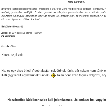
Harc az űrben.
Miyamoto korábbi bejelentéséről - miszerint a Star Fox Zero megjelenése csúszik - kérdezve,
minőség javítására fordítják. Ezalatt gondolt az irányítás pontosítására és a külcsín javít
varázsolni, amennyire csak lehet, hogy az ember úgy érezze: igen, ez Platinum minőség.
" A S
idő hátra, április 22.-től lesz kapható.
[
Beküldte Shepard
]
D@reeo
on 2016 április 06 szerda - 19:27:20
2 Comments
Hozzászólás
Köszi, ez jó volt
Na, ez egy okos ötlet! Videó alapján sokrétűnek tűnik, bár nekem nem tűnik o
illeti (egy kicsit egyszerűnek tűnnek).
Talán pont ezen fognak dolgozni, ho
Hozzászólás küldéséhez be kell jelentkezned. Jelentkezz be, vagy k