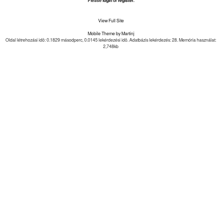
Please
login
or
register
.
View Full Site
Mobile Theme by Martinj
Oldal létrehozási idõ: 0.1829 másodperc, 0.0145 lekérdezési idõ. Adatbázis lekérdezés: 28. Memória használat:
2,748kb