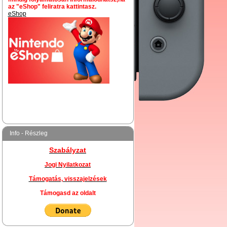
az "eShop" feliratra kattintasz.
eShop
Info - Részleg
Szabályzat
Jogi Nyilatkozat
Támogatás, visszajelzések
Támogasd az oldalt