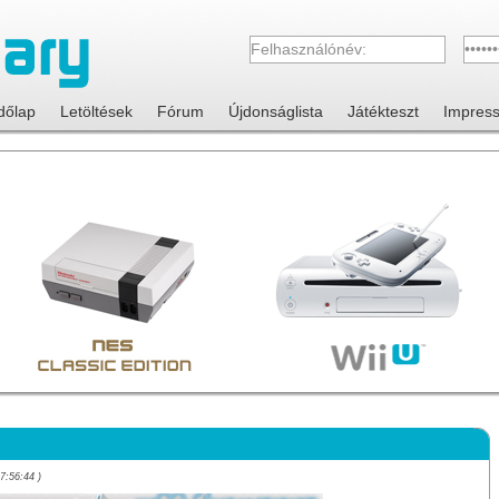
dőlap
Letöltések
Fórum
Újdonságlista
Játékteszt
Impres
7:56:44 )