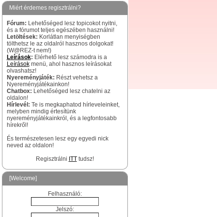
Miért érdemes regisztrálni?
Fórum:
Lehetőséged lesz topicokot nyitni,
és a fórumot teljes egészében használni!
Letöltések:
Korlátlan menyiségben
tölthetsz le az oldalról hasznos dolgokat!
(W@REZ-t nem!)
Leírások
:
Elérhető lesz számodra is a
Leírások
menü, ahol hasznos leírásokat
olvashatsz!
Nyereményjáték:
Részt vehetsz a
Nyereményjátékainkon!
Chatbox:
Lehetőséged lesz chatelni az
oldalon!
Hírlevél:
Te is megkaphatod hírleveleinket,
melyben mindig értesítünk
nyereményjátékainkról, és a legfontosabb
hírekről!
És természetesen lesz egy egyedi nick
neved az oldalon!
Regisztrálni
ITT
tudsz!
[Welcome]
Felhasználó:
Jelszó: