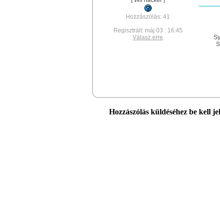
[ Wii hacker ]
Hozzászólás: 41
Regisztrált: máj 03 : 16:45
Válasz erre
Sy
S
Hozzászólás küldéséhez be kell je