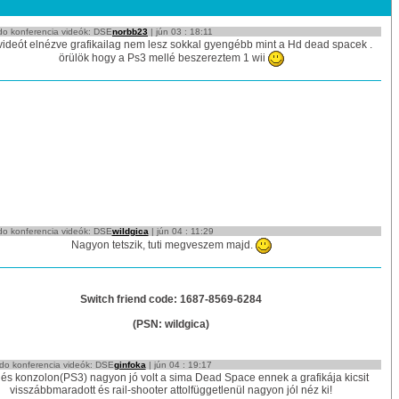
o konferencia videók: DSE
norbb23
| jún 03 : 18:11
videót elnézve grafikailag nem lesz sokkal gyengébb mint a Hd dead spacek .
örülök hogy a Ps3 mellé beszereztem 1 wii
o konferencia videók: DSE
wildgica
| jún 04 : 11:29
Nagyon tetszik, tuti megveszem majd.
Switch friend code: 1687-8569-6284
(PSN: wildgica)
do konferencia videók: DSE
ginfoka
| jún 04 : 19:17
és konzolon(PS3) nagyon jó volt a sima Dead Space ennek a grafikája kicsit
visszábbmaradott és rail-shooter attolfüggetlenül nagyon jól néz ki!