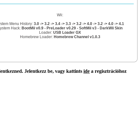
Wii:
stem Menu History:
3.0 -> 3.2 -> 3.4 -> 3.3 -> 3.2 -> 4.0 -> 3.2 -> 4.0 -> 4.1
ystem Hack:
BootMii v0.9 - PreLoader v0.29 - SoftMii v3 - DarkWii Skin
Loader:
USB Loader GX
Homebrew Loader:
Homebrew Channel v1.0.3
lentkezned. Jelentkezz be, vagy kattints
ide
a regisztrációhoz