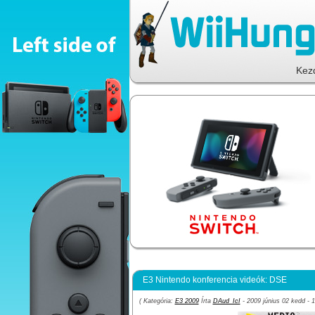
Kez
E3 Nintendo konferencia videók: DSE
( Kategória:
E3 2009
Írta
DAud_IcI
- 2009 június 02 kedd - 1