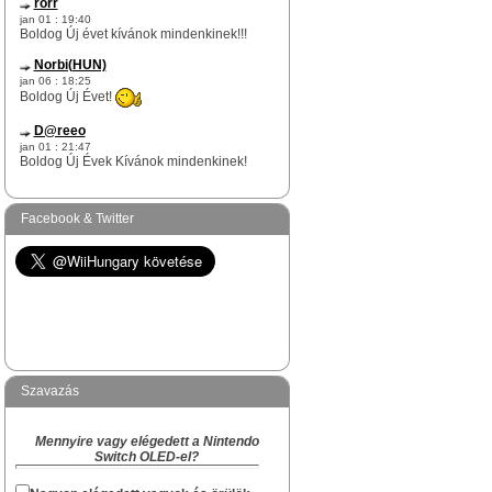
rorr
jan 01 : 19:40
Boldog Új évet kívánok mindenkinek!!!
Norbi(HUN)
jan 06 : 18:25
Boldog Új Évet!
D@reeo
jan 01 : 21:47
Boldog Új Évek Kívánok mindenkinek!
Norbi(HUN)
dec 17 : 12:51
Facebook & Twitter
rorr te egy igazi WiiHungary-s túlélő vagy
itt az oldalon.
Na skacok, van még olyan "rejtett" Survivor
köztetek mint rorr kolega?
Norbi(HUN)
dec 09 : 17:29
Hi!
Szavazás
Akiben van Karácsonyi hangulat és akinek
van kedved hangolódni az ünnepekre, az
Mennyire vagy elégedett a Nintendo
megírhatja a készülődés és a Karácsony
Switch OLED-el?
várás hangulatát, hogy kinek hogyan zajlik
a "Ki mit kapott Karácsonyra" topikba.