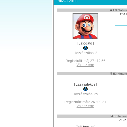
Hozzászólás
E3 Nintend
Ezt a 
[ Látogató ]
Hozzászólás: 2
Regisztrált: máj 27 : 12:56
Válasz erre
E3 Nintend
[ Laza játékos ]
Hozzászólás: 25
Regisztrált: márc 26 : 09:31
Válasz erre
E3 Ninten
PC-n 