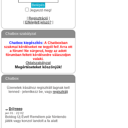
Jegyezd meg!
[
Regisztráció
]
[
Elfelejtett jelszó?
]
Chatbox szabályzat
Chatbox kiegészítés:
A Chatboxban
szakmai kérdéseket ne tegyél fel! Arra ott
a fórum! Ne sürgesd, hogy az adott
fórumban feltett kérdésedre válaszoljon
valaki.
Oldalszabályzat
Megértéseteket köszönjük!
Chatbox
Üzenetek írásához regisztrált tagnak kell
lenned - jelentkezz be, vagy
regisztrálj
D@reeo
jan 01 : 22:02
Boldog Új Évet! Remélem pár Nintendo
játék vagy konzol landolt a fa alatt