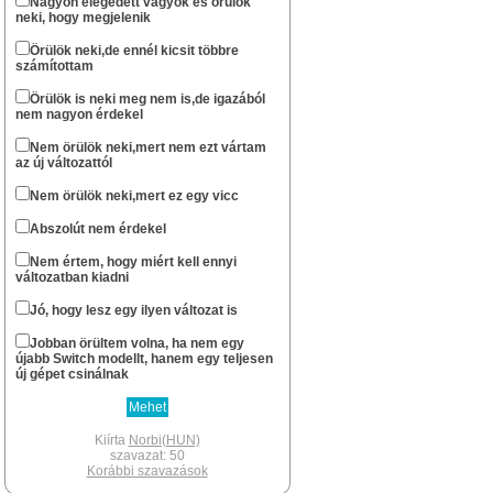
Nagyon elégedett vagyok és örülök
neki, hogy megjelenik
...ha csak nem halt ki véglegesen az oldal.
Norbi(HUN)
Örülök neki,de ennél kicsit többre
számítottam
okt 13 : 22:57
Szerintem már nem nagyon...
Örülök is neki meg nem is,de igazából
nem nagyon érdekel
stewe81
szept 20 : 08:01
Sziasztok! Él még azért az oldal?
Nem örülök neki,mert nem ezt vártam
az új változattól
Norbi(HUN)
febr 11 : 14:49
Nem örülök neki,mert ez egy vicc
Nem gondoltam volna resolve , hogy te
még fellátogatsz az oldalra.
Abszolút nem érdekel
Xbox -os léted révén gondoltam hogy lesz
egy Series géped.
Nem értem, hogy miért kell ennyi
Én lassan két hete várom hogy
változatban kiadni
megérkezzen a PS5 Digital gépem.A
megjelenéskor már egyszer
Jó, hogy lesz egy ilyen változat is
berendeltem,de meguntam hogy fél év
után sem volt kapható, inkább
Jobban örültem volna, ha nem egy
elruházkodtam az árát.
újabb Switch modellt, hanem egy teljesen
Switch megvan az mellé pedig hogy
új gépet csinálnak
tánogassam a Japánokat csak egy PS5
jöhet szóba.Nagyon sok rá a jó játék.Az új
kontroller pedig olyan élmény ami csak
PS-en van.A PSVR2 is most jön az pedig
Kiírta
Norbi(HUN)
megint egy brutál kütyü.Volt egyes VR-om,
szavazat: 50
szerettem nagyon.
Korábbi szavazások