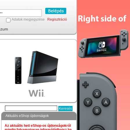
Adatok megjegyzése
Regisztráció
szum
Aktuális eShop újdonságok
Az aktuális heti eShop-os újdonságokról
mindig folyamatosan informálódhatsz,ha