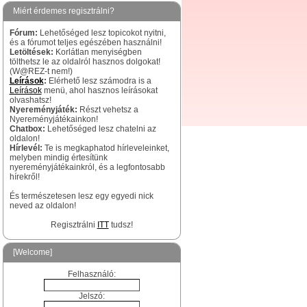
Miért érdemes regisztrálni?
Fórum:
Lehetőséged lesz topicokot nyitni,
és a fórumot teljes egészében használni!
Letöltések:
Korlátlan menyiségben
tölthetsz le az oldalról hasznos dolgokat!
(W@REZ-t nem!)
Leírások
:
Elérhető lesz számodra is a
Leírások
menü, ahol hasznos leírásokat
olvashatsz!
Nyereményjáték:
Részt vehetsz a
Nyereményjátékainkon!
Chatbox:
Lehetőséged lesz chatelni az
oldalon!
Hírlevél:
Te is megkaphatod hírleveleinket,
melyben mindig értesítünk
nyereményjátékainkról, és a legfontosabb
hírekről!
És természetesen lesz egy egyedi nick
neved az oldalon!
Regisztrálni
ITT
tudsz!
[Welcome]
Felhasználó:
Jelszó: