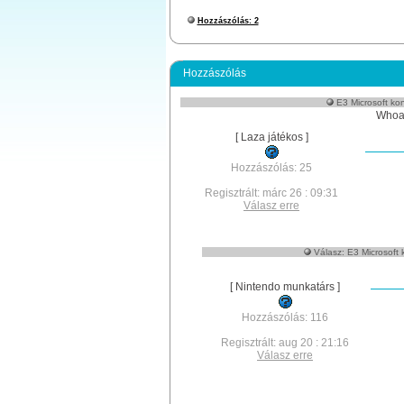
Hozzászólás: 2
Hozzászólás
E3 Microsoft kon
Whoaa
[ Laza játékos ]
Hozzászólás: 25
Regisztrált: márc 26 : 09:31
Válasz erre
Válasz: E3 Microsoft 
[ Nintendo munkatárs ]
Hozzászólás: 116
Regisztrált: aug 20 : 21:16
Válasz erre