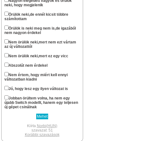
Nagyon elégedett vagyok és örülök
neki, hogy megjelenik
...ha csak nem halt ki véglegesen az oldal.
Norbi(HUN)
Örülök neki,de ennél kicsit többre
számítottam
okt 13 : 22:57
Szerintem már nem nagyon...
Örülök is neki meg nem is,de igazából
nem nagyon érdekel
stewe81
szept 20 : 08:01
Sziasztok! Él még azért az oldal?
Nem örülök neki,mert nem ezt vártam
az új változattól
Norbi(HUN)
febr 11 : 14:49
Nem örülök neki,mert ez egy vicc
Nem gondoltam volna resolve , hogy te
még fellátogatsz az oldalra.
Abszolút nem érdekel
Xbox -os léted révén gondoltam hogy lesz
egy Series géped.
Nem értem, hogy miért kell ennyi
Én lassan két hete várom hogy
változatban kiadni
megérkezzen a PS5 Digital gépem.A
megjelenéskor már egyszer
Jó, hogy lesz egy ilyen változat is
berendeltem,de meguntam hogy fél év
után sem volt kapható, inkább
Jobban örültem volna, ha nem egy
elruházkodtam az árát.
újabb Switch modellt, hanem egy teljesen
Switch megvan az mellé pedig hogy
új gépet csinálnak
tánogassam a Japánokat csak egy PS5
jöhet szóba.Nagyon sok rá a jó játék.Az új
kontroller pedig olyan élmény ami csak
PS-en van.A PSVR2 is most jön az pedig
Kiírta
Norbi(HUN)
megint egy brutál kütyü.Volt egyes VR-om,
szavazat: 51
szerettem nagyon.
Korábbi szavazások