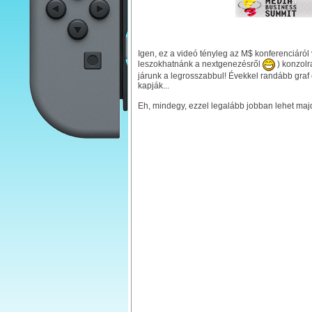
Igen, ez a videó tényleg az M$ konferenciáról
leszokhatnánk a nextgenezésről
) konzolr
járunk a legrosszabbul! Évekkel randább graf 
kapják...
Eh, mindegy, ezzel legalább jobban lehet maj