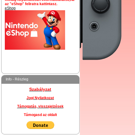
az "eShop" feliratra kattintasz.
eShop
Info - Részleg
Szabályzat
Jogi Nyilatkozat
Támogatás, visszajelzések
Támogasd az oldalt