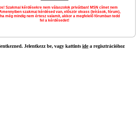
os! Szakmai kérdésekre nem válaszolok privátban! MSN címet nem
Amennyiben szakmai kérdésed van, először olvass (leírások, fórum),
 ha még mindig nem értesz valamit, akkor a megfelelő fórumban tedd
fel a kérdésedet!
lentkezned. Jelentkezz be, vagy kattints
ide
a regisztrációhoz