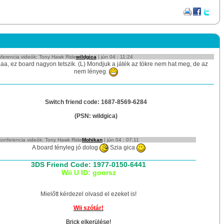
ferencia videók: Tony Hawk Ride
wildgica
| jún 04 : 11:24
a, ez board nagyon tetszik. (L) Mondjuk a játék az tökre nem hat meg, de az
nem lényeg.
Switch friend code: 1687-8569-6284
(PSN: wildgica)
konferencia videók: Tony Hawk Ride
Mohikan
| jún 04 : 07:11
A board tényleg jó dolog
Szia gica
3DS Friend Code: 1977-0150-6441
Wii U ID: goorsz
Mielőtt kérdezel olvasd el ezeket is!
Wii szótár!
Brick elkerülése!