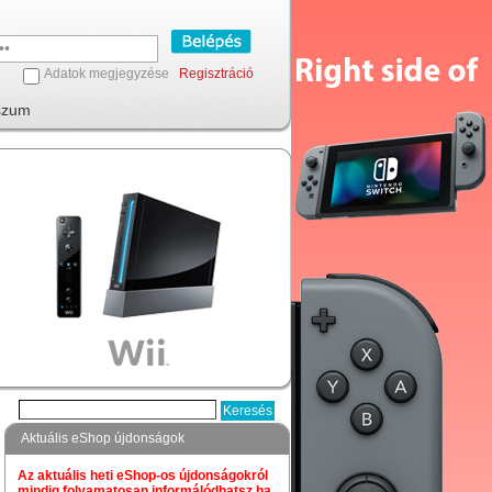
Adatok megjegyzése
Regisztráció
szum
Aktuális eShop újdonságok
Az aktuális heti eShop-os újdonságokról
mindig folyamatosan informálódhatsz,ha