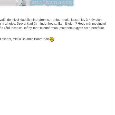
 való, de mivel kiadják mindhárom currentgen(naja, lassan így 3-4 év után
a itt a helye. Szóval kiadják mindenhova... Ez mit jelent? Hogy már megint mi
és zéró technikai előny, mert mindhárman (majdnem) ugyan azt a perifériát
d csapni, mint a Balance Board-dal!