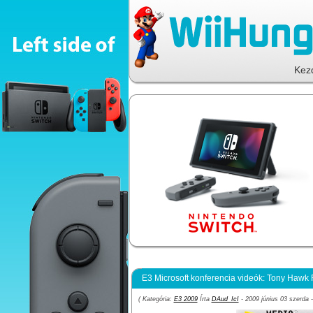
Kez
E3 Microsoft konferencia videók: Tony Hawk 
( Kategória:
E3 2009
Írta
DAud_IcI
- 2009 június 03 szerda -