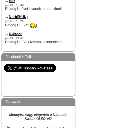
rorr
jan 01 : 19:40
Boldog Új évet kívánok mindenkinek!!!
Norbi(HUN)
jan 06 : 18:25
Boldog Új Évet!
D@reeo
jan 01 : 21:47
Boldog Új Évek Kívánok mindenkinek!
Norbi(HUN)
dec 17 : 12:51
Facebook & Twitter
rorr te egy igazi WiiHungary-s túlélő vagy
itt az oldalon.
Na skacok, van még olyan "rejtett" Survivor
köztetek mint rorr kolega?
Norbi(HUN)
dec 09 : 17:29
Hi!
Szavazás
Akiben van Karácsonyi hangulat és akinek
van kedved hangolódni az ünnepekre, az
Mennyire vagy elégedett a Nintendo
megírhatja a készülődés és a Karácsony
Switch OLED-el?
várás hangulatát, hogy kinek hogyan zajlik
a "Ki mit kapott Karácsonyra" topikba.