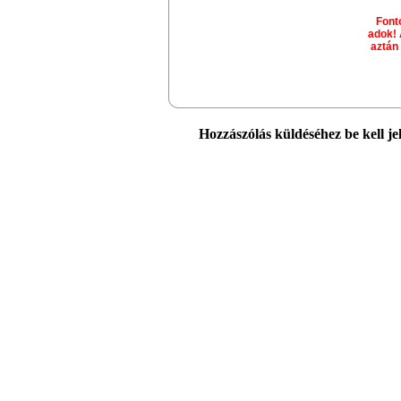
Font
adok! 
aztán
Hozzászólás küldéséhez be kell je