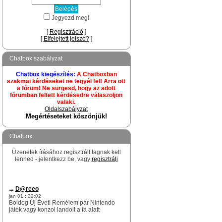
Jegyezd meg!
[
Regisztráció
]
[
Elfelejtett jelszó?
]
Chatbox szabályzat
Chatbox kiegészítés:
A Chatboxban
szakmai kérdéseket ne tegyél fel! Arra ott
a fórum! Ne sürgesd, hogy az adott
fórumban feltett kérdésedre válaszoljon
valaki.
Oldalszabályzat
Megértéseteket köszönjük!
Chatbox
Üzenetek írásához regisztrált tagnak kell
lenned - jelentkezz be, vagy
regisztrálj
D@reeo
jan 01 : 22:02
Boldog Új Évet! Remélem pár Nintendo
játék vagy konzol landolt a fa alatt