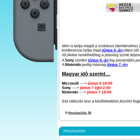
Idén is tartja magát a szokásos ütemtervéhez
konferencia nyitja majd,
június 6.-án
,ottani idô
rôl,illetve remélhetôleg a jelenleg szinte telje
A
Sony
szintén
június 6.-án
fog prezentálni,p
A
Nintendo
pedig másnap,
június 7.-én
.
Magyar idô szerint....
Microsoft
---->
június 6 18:00
Sony
---->
június 7 éjjel 2:00
Nintendo
---->
június 7 18:00
(Ha változás lesz a késôbbiekben,közölni fogj
Hozzászólás: 56
Hozzászólás