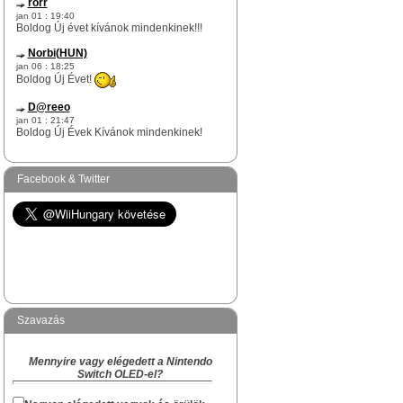
rorr
jan 01 : 19:40
Boldog Új évet kívánok mindenkinek!!!
Norbi(HUN)
jan 06 : 18:25
Boldog Új Évet!
D@reeo
jan 01 : 21:47
Boldog Új Évek Kívánok mindenkinek!
Norbi(HUN)
dec 17 : 12:51
Facebook & Twitter
rorr te egy igazi WiiHungary-s túlélő vagy
itt az oldalon.
Na skacok, van még olyan "rejtett" Survivor
köztetek mint rorr kolega?
Norbi(HUN)
dec 09 : 17:29
Hi!
Szavazás
Akiben van Karácsonyi hangulat és akinek
van kedved hangolódni az ünnepekre, az
Mennyire vagy elégedett a Nintendo
megírhatja a készülődés és a Karácsony
Switch OLED-el?
várás hangulatát, hogy kinek hogyan zajlik
a "Ki mit kapott Karácsonyra" topikba.