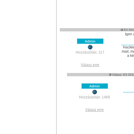
E3 2011
Igen 
Hackke
mail, m
Hozzászólás: 117
a ké
Válasz erre
Válasz: E3 2011
Hozzászólás: 1469
Válasz erre