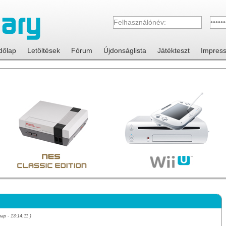
dőlap
Letöltések
Fórum
Újdonságlista
Játékteszt
Impres
nap - 13:14:11 )