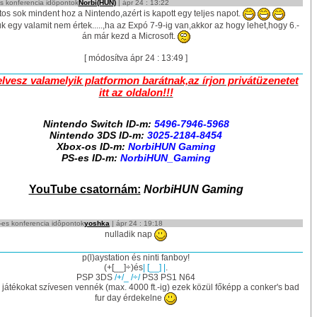
 konferencia idôpontok
Norbi(HUN)
| ápr 24 : 13:22
tos sok mindent hoz a Nintendo,azért is kapott egy teljes napot.
 egy valamit nem értek.....,ha az Expó 7-9-ig van,akkor az hogy lehet,hogy 6.-
án már kezd a Microsoft.
[ módosítva ápr 24 : 13:49 ]
elvesz valamelyik platformon barátnak,az írjon privátüzenetet
itt az oldalon!!!
Nintendo Switch ID-m:
5496-7946-5968
Nintendo 3DS ID-m:
3025-2184-8454
Xbox-os ID-m:
NorbiHUN Gaming
PS-es ID-m:
NorbiHUN_Gaming
YouTube csatornám:
NorbiHUN Gaming
es konferencia idôpontok
yoshka
| ápr 24 : 19:18
nulladik nap
p(l)aystation és ninti fanboy!
(+[__]÷)és
| [__] |
.
PSP 3DS
/+/_ /÷/
PS3 PS1 N64
játékokat szívesen vennék (max. 4000 ft.-ig) ezek közül főképp a conker's bad
fur day érdekelne