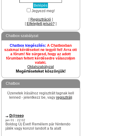
Jegyezd meg!
[
Regisztráció
]
[
Elfelejtett jelszó?
]
Chatbox szabályzat
Chatbox kiegészítés:
A Chatboxban
szakmai kérdéseket ne tegyél fel! Arra ott
a fórum! Ne sürgesd, hogy az adott
fórumban feltett kérdésedre válaszoljon
valaki.
Oldalszabályzat
Megértéseteket köszönjük!
Chatbox
Üzenetek írásához regisztrált tagnak kell
lenned - jelentkezz be, vagy
regisztrálj
D@reeo
jan 01 : 22:02
Boldog Új Évet! Remélem pár Nintendo
játék vagy konzol landolt a fa alatt