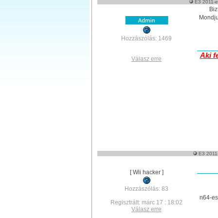
E3 2011-es
Biz
Mondjuk
Hozzászólás: 1469
Aki f
Válasz erre
E3 2011-
[ Wii hacker ]
Hozzászólás: 83
n64-es 
Regisztrált: márc 17 : 18:02
Válasz erre