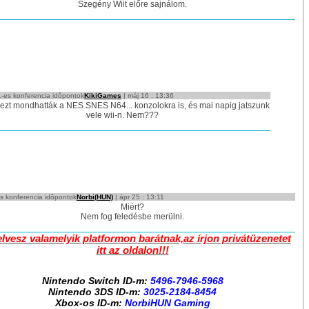
Szegény Wiit előre sajnálom.
-es konferencia idôpontok
KikiGames
| máj 16 : 13:36
zt mondhatták a NES SNES N64... konzolokra is, és mai napig jatszunk
vele wii-n. Nem???
 konferencia idôpontok
Norbi(HUN)
| ápr 25 : 13:11
Miért?
Nem fog feledésbe merülni.
elvesz valamelyik platformon barátnak,az írjon privátüzenetet
itt az oldalon!!!
Nintendo Switch ID-m:
5496-7946-5968
Nintendo 3DS ID-m:
3025-2184-8454
Xbox-os ID-m:
NorbiHUN Gaming