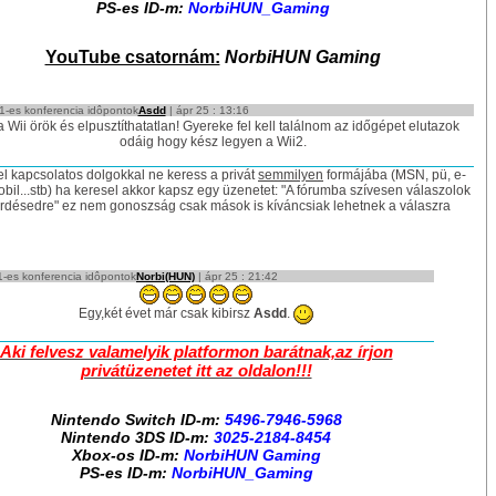
PS-es ID-m:
NorbiHUN_Gaming
YouTube csatornám:
NorbiHUN Gaming
-es konferencia idôpontok
Asdd
| ápr 25 : 13:16
a Wii örök és elpusztíthatatlan! Gyereke fel kell találnom az időgépet elutazok
odáig hogy kész legyen a Wii2.
l kapcsolatos dolgokkal ne keress a privát
semmilyen
formájába (MSN, pü, e-
obil...stb) ha keresel akkor kapsz egy üzenetet: "A fórumba szívesen válaszolok
rdésedre" ez nem gonoszság csak mások is kíváncsiak lehetnek a válaszra
-es konferencia idôpontok
Norbi(HUN)
| ápr 25 : 21:42
Egy,két évet már csak kibirsz
Asdd
.
Aki felvesz valamelyik platformon barátnak,az írjon
privátüzenetet itt az oldalon!!!
Nintendo Switch ID-m:
5496-7946-5968
Nintendo 3DS ID-m:
3025-2184-8454
Xbox-os ID-m:
NorbiHUN Gaming
PS-es ID-m:
NorbiHUN_Gaming