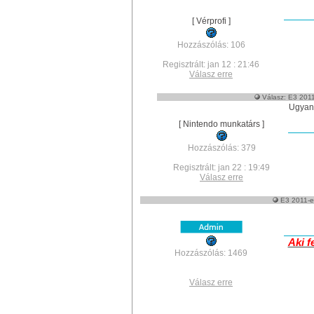
[ Vérprofi ]
Hozzászólás: 106
Regisztrált: jan 12 : 21:46
Válasz erre
Válasz: E3 2011
Ugyane
[ Nintendo munkatárs ]
Hozzászólás: 379
Regisztrált: jan 22 : 19:49
Válasz erre
E3 2011-es
Aki f
Hozzászólás: 1469
Válasz erre