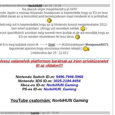
 konferencia idôpontok
Norbi(HUN)
| ápr 25 : 11:39
Na,skacok végre megérkezett a jó hír!!!!
endo Japán a mainap folyamán hivatalosan is bejelentette,hogy az E3-on lesz
állított darab az új konzolból,amit természetesen majd mindenki ki is próbálhat.
lett még azt is bejelentették,hogy az új Nintendo konzol megjelenésére 2012-
ben lehet számítani. (Ahogy azt mondtam nektek.
)
onzol specifikáiról azonban még semmit nem árultak el,de azt mondták,hogy az
E3-on minden részletesen fel lesz tárva.
rt ti is meg tudjátok nézni itt. ------>
{link}
---> (Különösképpen
MongooseNX71
tagunknak ajánlom,hogy eloszlassa minden kétejét.)
[ módosítva ápr 25 : 11:43 ]
elvesz valamelyik platformon barátnak,az írjon privátüzenetet
itt az oldalon!!!
Nintendo Switch ID-m:
5496-7946-5968
Nintendo 3DS ID-m:
3025-2184-8454
Xbox-os ID-m:
NorbiHUN Gaming
PS-es ID-m:
NorbiHUN_Gaming
YouTube csatornám:
NorbiHUN Gaming
es konferencia idôpontok
tutajkk
| ápr 25 : 12:25