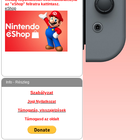
az "eShop" feliratra kattintasz.
eShop
Info - Részleg
Szabályzat
Jogi Nyilatkozat
Támogatás, visszajelzések
Támogasd az oldalt