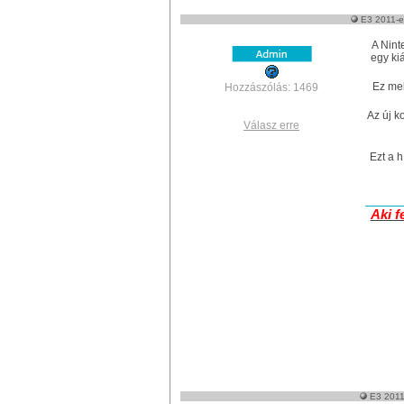
E3 2011-es
A Nint
egy ki
Ez mel
Hozzászólás: 1469
Az új k
Válasz erre
Ezt a hí
Aki f
E3 2011-