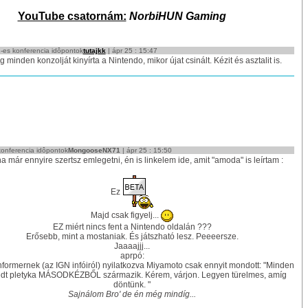
YouTube csatornám:
NorbiHUN Gaming
es konferencia idôpontok
tutajkk
| ápr 25 : 15:47
g minden konzolját kinyírta a Nintendo, mikor újat csinált. Kézit és asztalit is.
onferencia idôpontok
MongooseNX71
| ápr 25 : 15:50
a már ennyire szertsz emlegetni, én is linkelem ide, amit "amoda" is leírtam :
Ez
Majd csak figyelj...
EZ miért nincs fent a Nintendo oldalán ???
Erősebb, mint a mostaniak. És játszható lesz. Peeeersze.
Jaaaajjj...
aprpó:
formernek (az IGN infóiról) nyilatkozva Miyamoto csak ennyit mondott: "Minden
jedt pletyka MÁSODKÉZBŐL származik. Kérem, várjon. Legyen türelmes, amíg
döntünk. "
Sajnálom Bro' de én még mindíg...