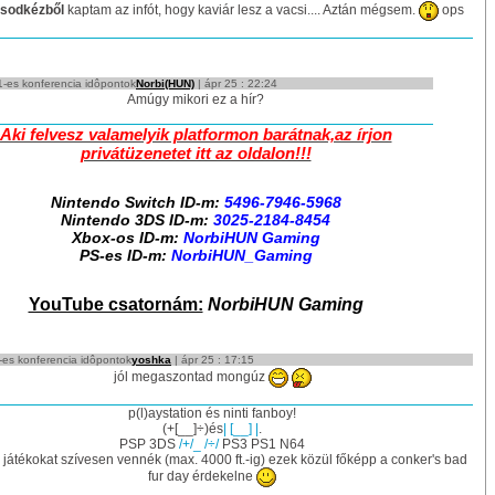
sodkézből
kaptam az infót, hogy kaviár lesz a vacsi.... Aztán mégsem.
ops
-es konferencia idôpontok
Norbi(HUN)
| ápr 25 : 22:24
Amúgy mikori ez a hír?
Aki felvesz valamelyik platformon barátnak,az írjon
privátüzenetet itt az oldalon!!!
Nintendo Switch ID-m:
5496-7946-5968
Nintendo 3DS ID-m:
3025-2184-8454
Xbox-os ID-m:
NorbiHUN Gaming
PS-es ID-m:
NorbiHUN_Gaming
YouTube csatornám:
NorbiHUN Gaming
es konferencia idôpontok
yoshka
| ápr 25 : 17:15
jól megaszontad mongúz
p(l)aystation és ninti fanboy!
(+[__]÷)és
| [__] |
.
PSP 3DS
/+/_ /÷/
PS3 PS1 N64
játékokat szívesen vennék (max. 4000 ft.-ig) ezek közül főképp a conker's bad
fur day érdekelne