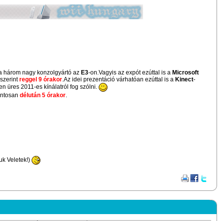
 a három nagy konzolgyártó az
E3
-on.Vagyis az expót ezúttal is a
Microsoft
 szerint
reggel 9 órakor
.Az idei prezentáció várhatóan ezúttal is a
Kinect
-
sen üres 2011-es kínálatról fog szólni.
ontosan
délután 5 órakor
.
uk Veletek!)