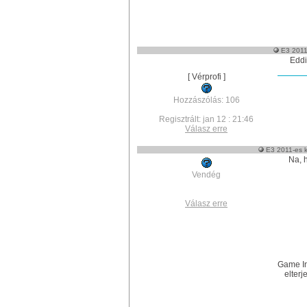
E3 2011-
Eddi
[ Vérprofi ]
Hozzászólás: 106
Regisztrált: jan 12 : 21:46
Válasz erre
E3 2011-es k
Na, h
Vendég
Válasz erre
Game In
elter