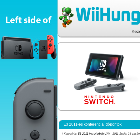
Kez
E3 2011-es konferencia idôpontok
( Kategória:
E3 2011
Írta
Norbi(HUN)
- 2011 április 24 vasár