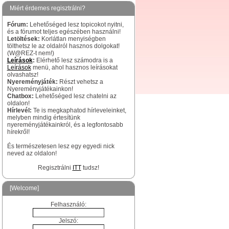
Miért érdemes regisztrálni?
Fórum:
Lehetőséged lesz topicokot nyitni,
és a fórumot teljes egészében használni!
Letöltések:
Korlátlan menyiségben
tölthetsz le az oldalról hasznos dolgokat!
(W@REZ-t nem!)
Leírások
:
Elérhető lesz számodra is a
Leírások
menü, ahol hasznos leírásokat
olvashatsz!
Nyereményjáték:
Részt vehetsz a
Nyereményjátékainkon!
Chatbox:
Lehetőséged lesz chatelni az
oldalon!
Hírlevél:
Te is megkaphatod hírleveleinket,
melyben mindig értesítünk
nyereményjátékainkról, és a legfontosabb
hírekről!
És természetesen lesz egy egyedi nick
neved az oldalon!
Regisztrálni
ITT
tudsz!
[Welcome]
Felhasználó:
Jelszó: