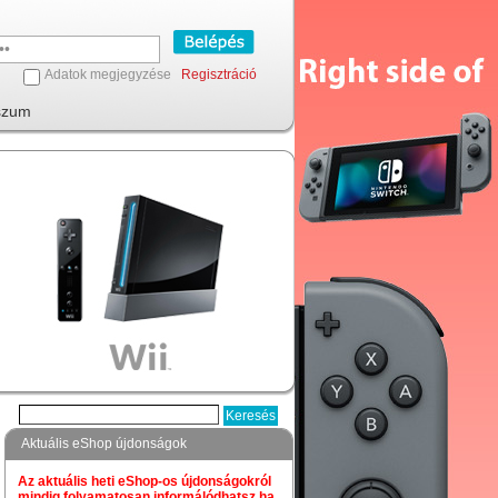
Adatok megjegyzése
Regisztráció
szum
Aktuális eShop újdonságok
Az aktuális heti eShop-os újdonságokról
mindig folyamatosan informálódhatsz,ha