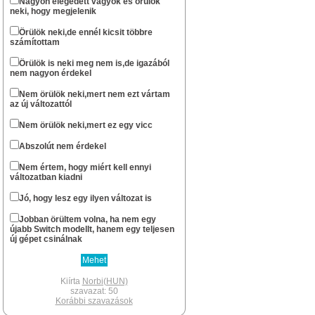
Nagyon elégedett vagyok és örülök
neki, hogy megjelenik
...ha csak nem halt ki véglegesen az oldal.
Norbi(HUN)
Örülök neki,de ennél kicsit többre
számítottam
okt 13 : 22:57
Szerintem már nem nagyon...
Örülök is neki meg nem is,de igazából
nem nagyon érdekel
stewe81
szept 20 : 08:01
Sziasztok! Él még azért az oldal?
Nem örülök neki,mert nem ezt vártam
az új változattól
Norbi(HUN)
febr 11 : 14:49
Nem örülök neki,mert ez egy vicc
Nem gondoltam volna resolve , hogy te
még fellátogatsz az oldalra.
Abszolút nem érdekel
Xbox -os léted révén gondoltam hogy lesz
egy Series géped.
Nem értem, hogy miért kell ennyi
Én lassan két hete várom hogy
változatban kiadni
megérkezzen a PS5 Digital gépem.A
megjelenéskor már egyszer
Jó, hogy lesz egy ilyen változat is
berendeltem,de meguntam hogy fél év
után sem volt kapható, inkább
Jobban örültem volna, ha nem egy
elruházkodtam az árát.
újabb Switch modellt, hanem egy teljesen
Switch megvan az mellé pedig hogy
új gépet csinálnak
tánogassam a Japánokat csak egy PS5
jöhet szóba.Nagyon sok rá a jó játék.Az új
kontroller pedig olyan élmény ami csak
PS-en van.A PSVR2 is most jön az pedig
Kiírta
Norbi(HUN)
megint egy brutál kütyü.Volt egyes VR-om,
szavazat: 50
szerettem nagyon.
Korábbi szavazások