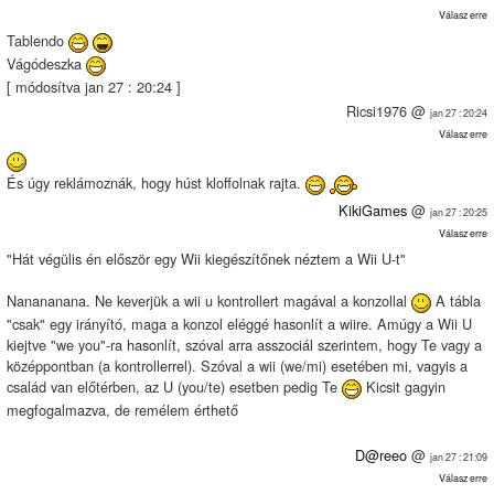
Válasz erre
Tablendo
Vágódeszka
[ módosítva jan 27 : 20:24 ]
Ricsi1976 @
jan 27 : 20:24
Válasz erre
És úgy reklámoznák, hogy húst kloffolnak rajta.
KikiGames
@
jan 27 : 20:25
Válasz erre
"Hát végülis én először egy Wii kiegészítőnek néztem a Wii U-t"
Nanananana. Ne keverjük a wii u kontrollert magával a konzollal
A tábla
"csak" egy irányító, maga a konzol eléggé hasonlít a wiire. Amúgy a Wii U
kiejtve "we you"-ra hasonlít, szóval arra asszociál szerintem, hogy Te vagy a
középpontban (a kontrollerrel). Szóval a wii (we/mi) esetében mi, vagyis a
család van előtérben, az U (you/te) esetben pedig Te
Kicsit gagyin
megfogalmazva, de remélem érthető
D@reeo
@
jan 27 : 21:09
Válasz erre