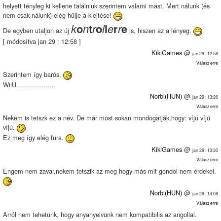
helyett tényleg ki kellene találniuk szerintem valami mást. Mert nálunk (és
nem csak nálunk) elég hüjje a kiejtése!
k
o
n
t
r
o
l
l
e
r
r
e
De egyben utaljon az új
is, hiszen az a lényeg.
[ módosítva jan 29 : 12:58 ]
KikiGames
@
jan 29 : 12:58
Válasz erre
Szerintem így barós.
WiiU....................
Norbi(HUN)
@
jan 29 : 13:26
Válasz erre
Nekem is tetszk ez a név. De már most sokan mondogatják,hogy: víjú víjú
víjú.
Ez meg így elég fura.
KikiGames
@
jan 29 : 13:30
Válasz erre
Engem nem zavar,nekem tetszik az meg hogy más mit gondol nem érdekel.
Norbi(HUN)
@
jan 29 : 14:08
Válasz erre
Arról nem tehetünk, hogy anyanyelvünk nem kompatibilis az angollal.