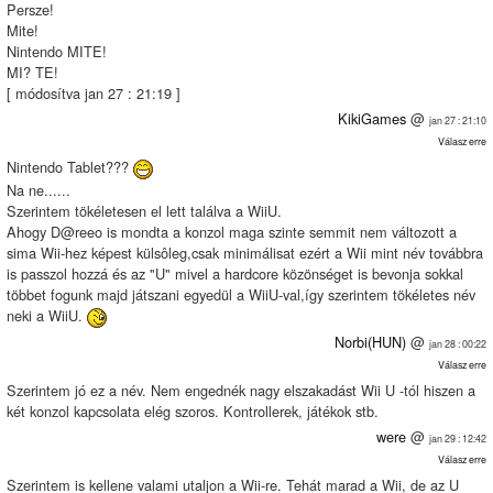
Persze!
Mite!
Nintendo MITE!
MI? TE!
[ módosítva jan 27 : 21:19 ]
KikiGames
@
jan 27 : 21:10
Válasz erre
Nintendo Tablet???
Na ne......
Szerintem tökéletesen el lett találva a WiiU.
Ahogy D@reeo is mondta a konzol maga szinte semmit nem változott a
sima Wii-hez képest külsôleg,csak minimálisat ezért a Wii mint név továbbra
is passzol hozzá és az "U" mivel a hardcore közönséget is bevonja sokkal
többet fogunk majd játszani egyedül a WiiU-val,így szerintem tökéletes név
neki a WiiU.
Norbi(HUN)
@
jan 28 : 00:22
Válasz erre
Szerintem jó ez a név. Nem engednék nagy elszakadást Wii U -tól hiszen a
két konzol kapcsolata elég szoros. Kontrollerek, játékok stb.
were
@
jan 29 : 12:42
Válasz erre
Szerintem is kellene valami utaljon a Wii-re. Tehát marad a Wii, de az U