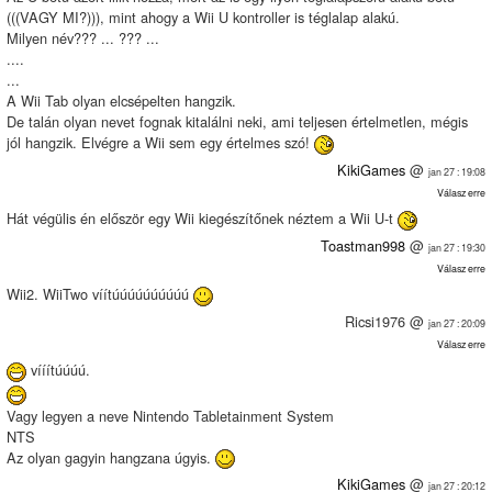
(((VAGY MI?))), mint ahogy a Wii U kontroller is téglalap alakú.
Milyen név??? ... ??? ...
....
...
A Wii Tab olyan elcsépelten hangzik.
De talán olyan nevet fognak kitalálni neki, ami teljesen értelmetlen, mégis
jól hangzik. Elvégre a Wii sem egy értelmes szó!
KikiGames
@
jan 27 : 19:08
Válasz erre
Hát végülis én először egy Wii kiegészítőnek néztem a Wii U-t
Toastman998
@
jan 27 : 19:30
Válasz erre
Wii2. WiiTwo víítúúúúúúúúúú
Ricsi1976 @
jan 27 : 20:09
Válasz erre
vííítúúúú.
Vagy legyen a neve Nintendo Tabletainment System
NTS
Az olyan gagyin hangzana úgyis.
KikiGames
@
jan 27 : 20:12