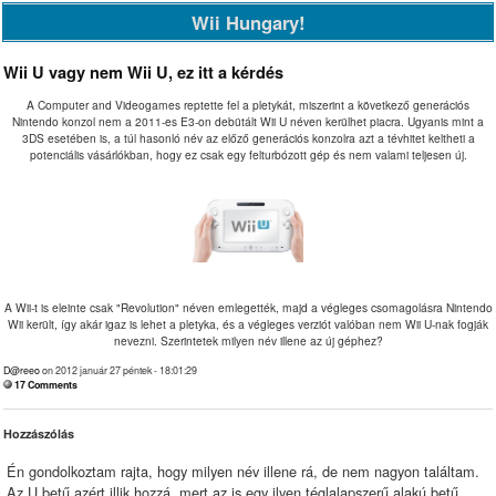
Wii Hungary!
Wii U vagy nem Wii U, ez itt a kérdés
A Computer and Videogames reptette fel a pletykát, miszerint a következő generációs
Nintendo konzol nem a 2011-es E3-on debütált Wii U néven kerülhet piacra. Ugyanis mint a
3DS esetében is, a túl hasonló név az előző generációs konzolra azt a tévhitet keltheti a
potenciális vásárlókban, hogy ez csak egy felturbózott gép és nem valami teljesen új.
A Wii-t is eleinte csak "Revolution" néven emlegették, majd a végleges csomagolásra Nintendo
Wii került, így akár igaz is lehet a pletyka, és a végleges verziót valóban nem Wii U-nak fogják
nevezni. Szerintetek milyen név illene az új géphez?
D@reeo
on 2012 január 27 péntek - 18:01:29
17 Comments
Hozzászólás
Én gondolkoztam rajta, hogy milyen név illene rá, de nem nagyon találtam.
Az U betű azért illik hozzá, mert az is egy ilyen téglalapszerű alakú betű