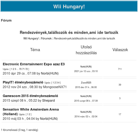
Wii Hungary!
Fórum
Rendezvények,találkozók és minden,ami ide tartozik
Wii Hungary!
::
Fórumok
:: Rendezvények,találkozók és minden,ami ide tartozik
Utolsó
Téma
Válaszok
hozzászólás
Electronic Entertainment Expo azaz E3
Norbi(HUN)
Ugrás: [
1
2
3
...
70
71
72
]
711
2021 jún 12 szo , 03:10
2010 ápr 29 cs , 07:08 by
Norbi(HUN)
PlayIT! élménybeszámoló
Ugrás: [
1
2
3
4
]
Zozo0525
39
2012 nov 24 szo , 08:30 by MongooseNX71
2015 dec 01 k , 06:00
Gamescom 2015 élménybeszámoló
Norbi(HUN)
3
2015 szept 08 k , 05:22 by
Shepard
2015 szept 08 k , 07:39
Sensation White Amsterdam Arena
Norbi(HUN)
(Holland)
Ugrás: [
1
2
]
17
2014 márc 02 v , 02:04
2010 máj 03 h , 04:04 by
Norbi(HUN)
1 fórumolvasó (0 tag, 1 vendég)