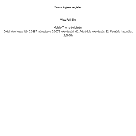
Please
login
or
register
.
View Full Site
Mobile Theme by Martinj
Oldal létrehozási idõ: 0.0387 másodperc, 0.0079 lekérdezési idõ. Adatbázis lekérdezés: 32. Memória használat:
2,666kb