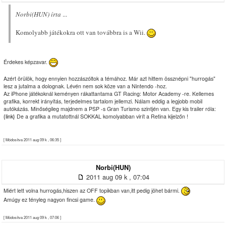
Norbi(HUN) írta
...
Komolyabb játékokra ott van továbbra is a Wii.
Érdekes képzavar.
Azért örülök, hogy ennyien hozzászóltok a témához. Már azt hittem össznépni "hurrogás"
lesz a jutalma a dolognak. Lévén nem sok köze van a Nintendo -hoz.
Az iPhone játékoknál keményen rákattantama GT Racing: Motor Academy -re. Kellemes
grafika, korrekt irányítás, terjedelmes tartalom jellemzi. Nálam eddig a legjobb mobil
autókázás. Minőségileg majdnem a PSP -s Gran Turismo szintjén van. Egy kis trailer róla:
{link}
De a grafika a mutatottnál SOKKAL komolyabban virít a Retina kijelzőn !
[ Módosítva 2011 aug 09 k , 06:35 ]
Norbi(HUN)
2011 aug 09 k , 07:04
Miért lett volna hurrogás,hiszen az OFF topikban van,itt pedig jöhet bármi.
Amúgy ez tényleg nagyon fincsi game.
[ Módosítva 2011 aug 09 k , 07:06 ]