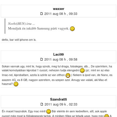
waxxer
2011 aug 08 h , 09:33
Norbi(HUN) írta
...
Mondjuk én inkább Samsung párti vagyok.
detto, bar volt iphone-om is.
Laci99
2011 aug 08 h , 09:58
Sokan vannak ugy, mint te, hogy sznob, meg tul draga, folosleges, stb... De szerintem, ha
valaki komolyabban kiprobal 1 cuccot, nehezen tudja elengedni
(pl.: mint en az elso
Imac-nel, kiprobaltam, azota is szinte az van otthon
) Nekem is ipod van, de Nano, es
asszem 4G, es 8 GB, nagyon szeretem, es szepen szol. Amugy van valaki, aki Mac-et
hasznal?
Szandra05
2011 aug 09 k , 02:33
Én macet használok. Egy mac minit
Bár eleinte én sem kedveltem, sőt, sok apple
cuccot még most is fölöslegesnek tartok. A miniben főleg az tetszik ugye, hogy mini
A