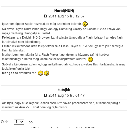
Norbi(HUN)
2011 aug 15 h , 12:57
Igaz nem éppen Apple-hez való,de még szerintem bele fér.
Na szóval olyan bibim lenne,hogy van egy Samsung Galaxy 551-esem 2.2-es Froyo van
rajta,ami elvileg támogatja a Flash-t.
Feltettem rá a Dolphin HD Browser-t,ami szintén támogatja a Flash-t,viszont a netes flash
tartalmakat nem jeleníti meg.
Ezután kis kutakodás után telepítettem rá a Flash Player 10.1-et,de így sem jeleníti meg a
flash tartalmakat.
Market-ben nem ajánlja fel a Flash Player-t,gondolom a közepes színtû hardver
miatt.mindegy a neten meg leltem és fel is telepítettem sikerrel.
Szóval a kérdésem az lenne,hogy mi kell még ahhoz,hogy a webes flash tartalmakat is meg
tudja jeleníteni a teló.
Mongoose
számítok rád.
tutajkk
2011 aug 15 h , 01:47
Azt írják, hogy a Galaxy 551-esnek csak Arm V6-os processzora van, a flashnek pedig a
minimum az Arm V7. Tehát nem fog rajta menni.
Oldal:
>>