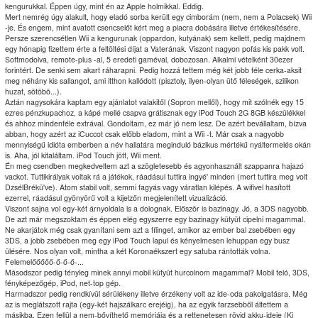
kengurukkal. Éppen úgy, mint én az Apple holmikkal. Eddig.
Mert nemrég úgy alakult, hogy eladó sorba került egy cimborám (nem, nem a Polacsek) Wii
-je. És engem, mint avatott csencselőt kért meg a piacra dobására illetve értékesítésére.
Persze szerencsétlen Wii a kengurunak (oppardon, kutyának) sem kellett, pedig majdnem
egy hónapig fizettem érte a feltöltési díjat a Vaterának. Viszont nagyon pofás kis pakk volt.
Softmodolva, remote-plus -al, 5 eredeti gaméval, dobozosan. Alkalmi vételként 30ezer
forintért. De senki sem akart ráharapni. Pedig hozzá tettem még két jobb féle cerka-aksit
meg néhány kis sallangot, ami itthon kallódott (pisztoly, ilyen-olyan ütő féleségek, szilikon
huzat, sötöbö...).
Aztán nagysokára kaptam egy ajánlatot valakitől (Sopron mellől), hogy mit szólnék egy 15
ezres pénzkupachoz, a kápé mellé csapva grátisznak egy iPod Touch 2G 8GB készülékkel
és ahhoz mindenféle extrával. Gondoltam, ez már jó nem lesz. De azért bevállaltam, bízva
abban, hogy azért az iCuccot csak előbb eladom, mint a Wii -t. Már csak a nagyobb
mennyiségű idióta emberben a név hallatára meginduló bázikus mértékű nyáltermelés okán
is. Aha, jól kitaláltam. iPod Touch jött, Wii ment.
Én meg csendben megkedveltem azt a szögletesebb és agyonhasznált szappanra hajazó
vackot. Tuttikirályak voltak rá a játékok, ráadásul tuttira ingyé' minden (mert tuttira meg volt
DzsélBrékü've). Atom stabil volt, semmi fagyás vagy váratlan kilépés. A wifivel hasított
ezerrel, ráadásul gyönyörű volt a kijelzőn megjelenített vizualizáció.
Viszont sajna vol egy-két árnyoldala is a dolognak. Először is bazinagy. Jó, a 3DS nagyobb.
De azt már megszoktam és éppen elég egyszerre egy bazinagy kütyüt cipelni magammal.
Ne akarjátok még csak gyanítani sem azt a fílinget, amikor az ember bal zsebében egy
3DS, a jobb zsebében meg egy iPod Touch lapul és kényelmesen lehuppan egy busz
ülésére. Nos olyan volt, mintha a két Koronaékszert egy satuba rántották volna.
Felemelőőőőő-ő-ő-ő-...
Másodszor pedig tényleg minek annyi mobil kütyüt hurcolnom magammal? Mobil teló, 3DS,
fényképezőgép, iPod, net-top gép.
Harmadszor pedig rendkívül sérülékeny illetve érzékeny volt az ide-oda pakolgatásra. Még
az is meglátszott rajta (egy-két hajszálkarc erejéig), ha az egyik farzsebből áltettem a
másikba. Ezen fellül a nem-bővíthető memóriája és a rettenetesen rövid akku-ideje (Ki