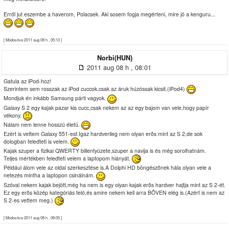
Erről jut eszembe a haverom, Polacsek. Aki sosem fogja megérteni, mire jó a kenguru...
[ Módosítva 2011 aug 08 h , 05:13 ]
Norbi(HUN)
2011 aug 08 h , 08:01
Gatula az iPod-hoz!
Szerintem sem rosszak az iPod cuccok,csak az áruk húzóssak kicsit.(iPod4)
Mondjuk én inkább Samsung párti vagyok.
Galaxy S 2 egy kajak pazar kis cucc,csak nekem az az egy bajom van vele,hogy papír
vékony.
Nálam nem lenne hosszú életü.
Ezért is vettem Galaxy 551-est.Igaz hardverileg nem olyan erôs mint az S 2,de sok
dologban feledteti is velem.
Kajak szuper a fizikai QWERTY billentyûzete,szuper a navija is és még sorolhatnám.
Teljes mértékben feledteti velem a laptopom hiányát.
Például álom vele az oldal szerkesztése is.A Dolphi HD böngészônek hála olyan vele a
netezés mintha a laptopon csinálnám.
Szóval nekem kajak bejött,még ha nem is egy olyan kajak erôs hardver hajtja mint az S 2-ét.
Ez egy erôs közép kategóriás teló,és amire nekem kell arra BÔVEN elég is.(Azért is nem az
S 2-es vettem meg.)
[ Módosítva 2011 aug 08 h , 08:05 ]