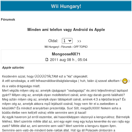
Wii Hungary!
Fórumok
Minden ami telefon vagy Android és Apple
Oldal:
>>
Wii Hungary!
::
Fórumok
::
OFF TOPIC!
MongooseNX71
2011 aug 08 h , 05:04
Apple sztorim:
Kezdeném azzal, hogy ÚÚÚÚÚTÁLTAM ezt a "kis" cégecskét.
A vélt sznobsága, a vélt felhasználóbarátságtalansága ( huh, talán új szavat alkottam !
)
és a valós drágasága miatt.
Mert végülis milyen cég az, amelyik újságpapír "vastagságú" és zéró teljesítményű laptopot
gyárt? Milyen cég az, amelyik olyan mobiltelefont csinál, amin egy darab gomb található?
Meg aztán milyen cég az, amelyik olyan táblapécét csinál, aminek 4:3 a kijelzőaránya? És
milyen cég az, amelyik akkora mp3 lejátszót ccsinál, hogy nem fér el a zsebedben a
készülék? És mindezt aranyárban prezentálja. Sux! Sőt, megaSUXXX! Nekem soha a
büdös életbe nem kell(ett volna) eféle semmire sem jó kacat!
Az egyik haverom jut erről eszembe, aki hasonlóképpen viszonyúl a kengurukhoz. Bármelyik
féléhez. Mert szerinte miféle állat az, ami egy egér meg egy kutya keveréke és van rajta egy
zseb? Miféle állat az, ami semmire sem való? Mert szerinte a kenguru éppen ilyen.
Semmire-sem-való-de-mindent-bele-raktak állat. Hát így áll Polacsek cimborám a