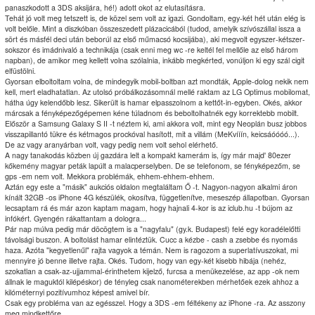
panaszkodott a 3DS aksijára, hé!) adott okot az elutasításra.
Tehát jó volt meg tetszett is, de közel sem volt az igazi. Gondoltam, egy-két hét után elég is
volt belőle. Mint a diszkóban összeszedett plázacicából (tudod, amelyik szívószállal issza a
sört és másfél deci után beborúl az első műmacsó kocsijába), aki megvolt egyszer-kétszer-
sokszor és imádnivaló a technikája (csak enni meg wc -re keltél fel mellőle az első három
napban), de amikor meg kellett volna szólalnia, inkább megkérted, vonúljon ki egy szál cigit
elfüstölni.
Gyorsan elboltoltam volna, de mindegyik mobil-boltban azt mondták, Apple-dolog nekik nem
kell, mert eladhatatlan. Az utolsó próbálkozásomnál mellé raktam az LG Optimus mobilomat,
hátha úgy kelendőbb lesz. Sikerült is hamar elpasszolnom a kettőt-in-egyben. Okés, akkor
márcsak a fényképezőgépemen kéne túladnom és beboltolhatnék egy korrektebb mobilt.
Először a Samsung Galaxy S II -t néztem ki, ami akkora volt, mint egy Neoplán busz jobbos
visszapillantó tükre és kétmagos prockóval hasított, mit a villám (MeKvííín, keicsáóóóó...).
De az vagy aranyárban volt, vagy pedig nem volt sehol elérhető.
A nagy tanakodás közben új gazdára lelt a kompakt kamerám is, így már majd' 80ezer
kőkemény magyar peták lapúlt a malacperselyben. De se telefonom, se fényképezőm, se
gps -em nem volt. Mekkora problémák, ehhem-ehhem-ehhem.
Aztán egy este a "másik" aukciós oldalon megtaláltam Ő -t. Nagyon-nagyon alkalmi áron
kínált 32GB -os iPhone 4G készülék, okosítva, függetlenítve, meseszép állapotban. Gyorsan
lecsaptam rá és már azon kaptam magam, hogy hajnali 4-kor is az iclub.hu -t bújom az
infókért. Gyengén rákattantam a dologra...
Pár nap múlva pedig már döcögtem is a "nagyfalu" (gy.k. Budapest) felé egy koradélelőtti
távolsági buszon. A boltolást hamar elintéztük. Cucc a kézbe - cash a zsebbe és nyomás
haza. Azóta "kegyetlenűl" rajta vagyok a témán. Nem is ragozom a superlatívuszokat, mi
mennyire jó benne illetve rajta. Okés. Tudom, hogy van egy-két kisebb hibája (nehéz,
szokatlan a csak-az-ujjammal-érinthetem kijelző, furcsa a menükezelése, az app -ok nem
állnak le maguktól kilépéskor) de tényleg csak nanométerekben mérhetőek ezek ahhoz a
kilóméternyi pozitívumhoz képest amivel bír.
Csak egy probléma van az egésszel. Hogy a 3DS -em féltékeny az iPhone -ra. Az asszony
meg mindkettőre.