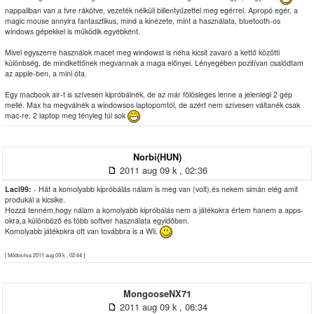
nappaliban van a tvre rákötve, vezeték nélküli billentyűzettel meg egérrel. Apropó egér, a
magic mouse annyira fantasztikus, mind a kinézete, mint a használata, bluetooth-os
windows gépekkel is működik egyébként.
Mivel egyszerre használok macet meg windowst is néha kicsit zavaró a kettő közötti
különbség, de mindkettőnek megvannak a maga előnyei. Lényegében pozitívan csalódtam
az apple-ben, a mini óta.
Egy macbook air-t is szívesen kipróbálnék, de az már fölösleges lenne a jelenlegi 2 gép
mellé. Max ha megválnék a windowsos laptopomtól, de azért nem szívesen váltanék csak
mac-re, 2 laptop meg tényleg túl sok
Norbi(HUN)
2011 aug 09 k , 02:36
Laci99:
- Hát a komolyabb kipróbálás nálam is meg van (volt),és nekem simán elég amit
produkál a kicsike.
Hozzá tenném,hogy nálam a komolyabb kipróbálás nem a játékokra értem hanem a apps-
okra,a különbözô és több softver használata egyidôben.
Komolyabb játékokra ott van továbbra is a Wii.
[ Módosítva 2011 aug 09 k , 02:44 ]
MongooseNX71
2011 aug 09 k , 06:34