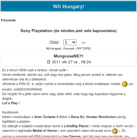
Wii Hungary!
Fórumok
Sony Playstation (és minden,ami vele kapcsolatos)
Oldal:
>>
Wii Hungary!
::
Fórumok
::
OFF TOPIC!
MongooseNX71
2011 okt 27 cs , 08:24
Ez a fórum NEM csak a fanboy -oknak nyílik !
Várok mindenkit, akinek van, volt vagy lesz gépe. Meg persze azokat is, akiknek van
véleménye róla és a játékokról.
Jöhetnek a PSN ID -k, aztán mehet a haverkodás meg a közös multiplayer mókák.
(az
enyém: zoli02HUNGRANA)
De megfér itt a játék csere-bere vagy adás vétel, csak hogy egy kupacban legyenek a
dolgok.
Let's Play !
Kezdésnek:
Nálam mostanában a
Gran Turismo 5
illetve a
Deus Ex: Human Revolution
pörög
legtöbbet a gépben.
De előbújik a tokjából mostanában ismét a
LittleBig Planet
( mióta megvan a GotY verzió )
valamint a legfrisebb
Medal of Honor
( ami valamiért nálam kimaradt annó
). És
persze a megszerzett PSN címek közül a
Joe Danger
, ami bár nem egy mai darab, ám