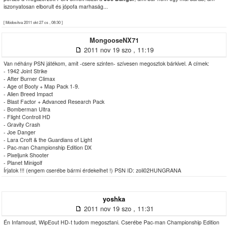
iszonyatosan elborult és jópofa marhaság...
[ Módosítva 2011 okt 27 cs , 08:30 ]
MongooseNX71
2011 nov 19 szo , 11:19
Van néhány PSN játékom, amit -csere szinten- szívesen megosztok bárkivel. A címek:
- 1942 Joint Strike
- After Burner Climax
- Age of Booty + Map Pack 1-9.
- Alien Breed Impact
- Blast Factor + Advanced Research Pack
- Bomberman Ultra
- Flight Controll HD
- Gravity Crash
- Joe Danger
- Lara Croft & the Guardians of Light
- Pac-man Championship Edition DX
- Pixeljunk Shooter
- Planet Minigolf
Írjatok !!! (engem cserébe bármi érdekelhet !) PSN ID: zoli02HUNGRANA
yoshka
2011 nov 19 szo , 11:31
Én Infamoust, WipEout HD-t tudom megosztani. Cserébe Pac-man Championship Edition