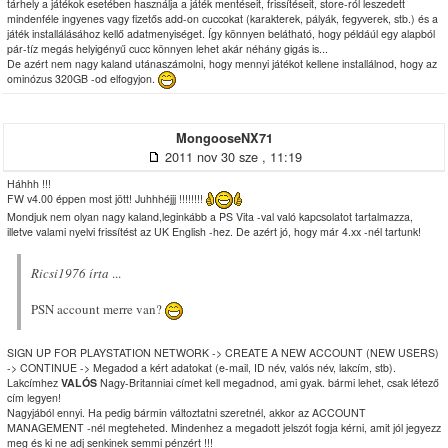
tárhely a játékok esetében használja a játék mentéseit, frissítéseit, store-ról leszedett
mindenféle ingyenes vagy fizetős add-on cuccokat (karakterek, pályák, fegyverek, stb.) és a
játék installálásához kellő adatmenyiséget. Így könnyen belátható, hogy példáúl egy alapból
pár-tíz megás helyigényű cucc könnyen lehet akár néhány gigás is...
De azért nem nagy kaland utánaszámolni, hogy mennyi játékot kellene installálnod, hogy az
ominózus 320GB -od elfogyjon.
MongooseNX71
2011 nov 30 sze , 11:19
Háhhh !!!
FW v4.00 éppen most jött! Juhhhéjjj !!!!!!!!
Mondjuk nem olyan nagy kaland,leginkább a PS Vita -val való kapcsolatot tartalmazza,
illetve valami nyelvi frissítést az UK English -hez. De azért jó, hogy már 4.xx -nél tartunk!
Ricsi1976 írta
...
PSN account merre van?
SIGN UP FOR PLAYSTATION NETWORK -> CREATE A NEW ACCOUNT (NEW USERS)
-> CONTINUE -> Megadod a kért adatokat (e-mail, ID név, valós név, lakcím, stb).
Lakcímhez
VALÓS
Nagy-Britanniai címet kell megadnod, ami gyak. bármi lehet, csak létező
cím legyen!
Nagyjából ennyi. Ha pedig bármin változtatni szeretnél, akkor az ACCOUNT
MANAGEMENT -nél megteheted. Mindenhez a megadott jelszót fogja kérni, amit jól jegyezz
meg és ki ne adj senkinek semmi pénzért !!!