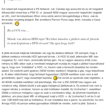
Ezt neked kell megcsinálnod a PS Network -nál. Csinálsz egy accountot és az ott megadott
felhasználói neved lesz a PSN ID -d. Javasolt NEM magyar accountot regisztrálni (legjobb
az UK), mert természetesen itthon nincs szinte semmi támogatottsága a Store -nak és
lemaradsz rengeteg jóságról. Bár amekkora Pannon Puma vagy, lehet, maradsz a hazai
színeknél...
Ricsi1976 írta
...
Minek van akkora HDD rajta? Rá lehet másolni a játékot amivel játszok
és nem koptatom a DVD olvasót? Ha igen hogy kell?
A játék-lemezek tokjának hátoldalán van egy kis ablakos táblázat. Ott szerepel, hogy a
játékok mekkora minimális HDD igénnyel bírnak. ( A HDD fül alatt, jellemzően MB -ban
megadva) Ez -mint írtam- aminimális tárhely igén. Ha ez nagyon alacsony érték (max.
néhány tíz MB) akkor csak a mentések helyigényét mutatja és magát a játékot használhatod
úgy is, hogy nem "installálod" a HDD -re, hanem csak a lemezről olvastatsz be minden
adatot. De ezeknél azért gyakran (NEM minden esetben!) felajánlja a gép, hogy telepíthesd
is. Itt akkor eldöntheted, hogy tárhelyet fogyasztasz (320GB esetében ezen nem is kell
gondolkodni, igaz?) vagy olvasófejet koptatsz.
De ennek az opciónak csak régebben, a
40-80GB modellek esetében volt jelentősége. Ma már a 250-320GB hely nagyon sok
mindenre elég, többek között a sok-gigás helyigényű játékoknak is. És ezeknél már nem is
nagyon kérdez a rendszer, hanem az első indításkor installál. Az Uncharted 1. essetében
256kb a minimum helyigény (ugye ez csak a mentésekre elég), de jöhetnek frissítések a
játékhoz, ami plusz jópár MB -ot elfogyaszt majd a HDD -n. Az Uncharted 2-nél és 3-nál
már 1GB fölötti hely kell az indításhoz, itt már installálva lesz a game, ha szeretnéd, ha nem.
Amúgy HDD-ről persze sokkal gyorsabban töltődik be minden, ezért is jobb. Szóval a