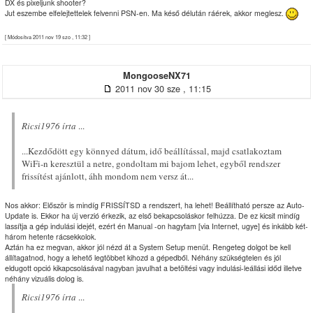
DX és pixeljunk shooter?
Jut eszembe elfelejtettelek felvenni PSN-en. Ma késő délután ráérek, akkor meglesz.
[ Módosítva 2011 nov 19 szo , 11:32 ]
MongooseNX71
2011 nov 30 sze , 11:15
Ricsi1976 írta
...
...Kezdődött egy könnyed dátum, idő beállítással, majd csatlakoztam
WiFi-n keresztül a netre, gondoltam mi bajom lehet, egyből rendszer
frissítést ajánlott, áhh mondom nem versz át...
Nos akkor: Először is mindíg FRISSÍTSD a rendszert, ha lehet! Beállítható persze az Auto-
Update is. Ekkor ha új verzió érkezik, az első bekapcsoláskor felhúzza. De ez kicsit mindíg
lassítja a gép indulási idejét, ezért én Manual -on hagytam [via Internet, ugye] és inkább két-
három hetente rácsekkolok.
Aztán ha ez megvan, akkor jól nézd át a System Setup menüt. Rengeteg dolgot be kell
állítagatnod, hogy a lehető legtöbbet kihozd a gépedből. Néhány szükségtelen és jól
eldugott opció kikapcsolásával nagyban javulhat a betöltési vagy indulási-leállási időd illetve
néhány vizuális dolog is.
Ricsi1976 írta
...