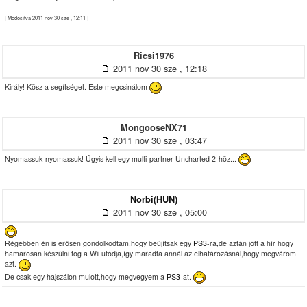
[ Módosítva 2011 nov 30 sze , 12:11 ]
Ricsi1976
2011 nov 30 sze , 12:18
Király! Kösz a segítséget. Este megcsinálom
MongooseNX71
2011 nov 30 sze , 03:47
Nyomassuk-nyomassuk! Úgyis kell egy multi-partner Uncharted 2-höz...
Norbi(HUN)
2011 nov 30 sze , 05:00
Régebben én is erősen gondolkodtam,hogy beújítsak egy
PS3
-ra,de aztán jött a hír hogy
hamarosan készülni fog a Wii utódja,így maradta annál az elhatározásnál,hogy megvárom
azt.
De csak egy hajszálon mulott,hogy megvegyem a
PS3
-at.