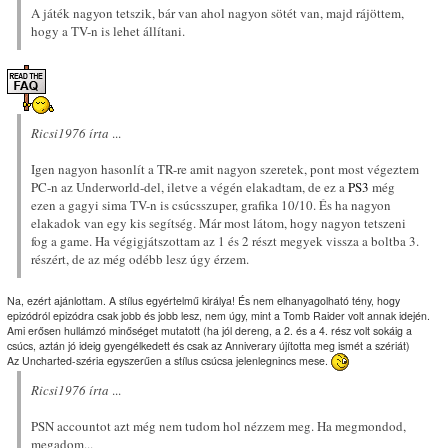
A játék nagyon tetszik, bár van ahol nagyon sötét van, majd rájöttem,
hogy a TV-n is lehet állítani.
Ricsi1976 írta
...
Igen nagyon hasonlít a TR-re amit nagyon szeretek, pont most végeztem
PC-n az Underworld-del, iletve a végén elakadtam, de ez a
PS3
még
ezen a gagyi sima TV-n is csúcsszuper, grafika 10/10. És ha nagyon
elakadok van egy kis segítség. Már most látom, hogy nagyon tetszeni
fog a game. Ha végigjátszottam az 1 és 2 részt megyek vissza a boltba 3.
részért, de az még odébb lesz úgy érzem.
Na, ezért ajánlottam. A stílus egyértelmű királya! És nem elhanyagolható tény, hogy
epizódról epizódra csak jobb és jobb lesz, nem úgy, mint a Tomb Raider volt annak idején.
Ami erősen hullámzó minőséget mutatott (ha jól dereng, a 2. és a 4. rész volt sokáig a
csúcs, aztán jó ideig gyengélkedett és csak az Anniverary újította meg ismét a szériát)
Az Uncharted-széria egyszerűen a stílus csúcsa jelenlegnincs mese.
Ricsi1976 írta
...
PSN accountot azt még nem tudom hol nézzem meg. Ha megmondod,
megadom...