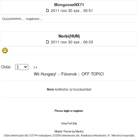
MongooseNX71
2011 nov 30 sze , 05:51
Úúúúhhhhhh.... majdnem....
Norbi(HUN)
2011 nov 30 sze , 06:03
Oldal:
>>
Wii Hungary!
::
Fórumok
::
OFF TOPIC!
Nem
küldhetsz új hozzászólást
Please
login
or
register
.
View Full Site
Mobile Theme by Martinj
Oldal létrehozási idõ: 0.0744 másodperc, 0.0295 lekérdezési idõ. Adatbázis lekérdezés: 31. Memória használat: