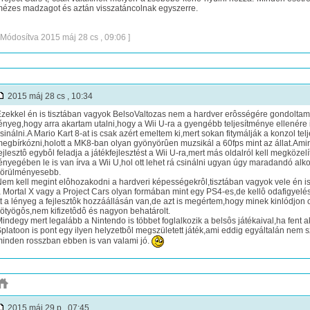
ézes madzagot és aztán visszatáncolnak egyszerre.
 Módosítva 2015 máj 28 cs , 09:06 ]
2015 máj 28 cs , 10:34
zekkel én is tisztában vagyok BelsoValtozas nem a hardver erôsségére gondoltam é
ényeg,hogy arra akartam utalni,hogy a Wii U-ra a gyengébb teljesítménye ellenére 
sinálni.A Mario Kart 8-at is csak azért emeltem ki,mert sokan fitymálják a konzol t
egbírkózni,holott a MK8-ban olyan gyönyörûen muzsikál a 60fps mint az állat.Amir
ejlesztô egybôl feladja a játékfejlesztést a Wii U-ra,mert más oldalról kell megköze
ényegében le is van írva a Wii U,hol ott lehet rá csinálni ugyan úgy maradandó alk
örülményesebb.
em kell megint elôhozakodni a hardveri képességekrôl,tisztában vagyok vele én is
 Mortal X vagy a Project Cars olyan formában mint egy PS4-es,de kellô odafigyelés
tt a lényeg a fejlesztôk hozzáállásán van,de azt is megértem,hogy minek kinlódjon 
ötyögôs,nem kifizetôdô és nagyon behatárolt.
indegy mert legalább a Nintendo is többet foglalkozik a belsôs játékaival,ha fent 
platoon is pont egy ilyen helyzetbôl megszületett játék,ami eddig egyáltalán nem s
inden rosszban ebben is van valami jó.
2015 máj 29 p , 07:45