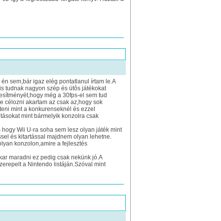
n sem,bár igaz elég pontatlanul írtam le.A
is tudnak nagyon szép és ütôs játékokat
eljesítményét,hogy még a 30fps-el sem tud
e célozni akartam az csak az,hogy sok
líteni mint a konkurenseknél és ezzel
otásokat mint bármelyik konzolra csak
 hogy Wii U-ra soha sem lesz olyan játék mint
sel és kitartással majdnem olyan lehetne.
olyan konzolon,amire a fejlesztés
akar maradni ez pedig csak nekünk jó.A
zerepelt a Nintendo listáján.Szóval mint