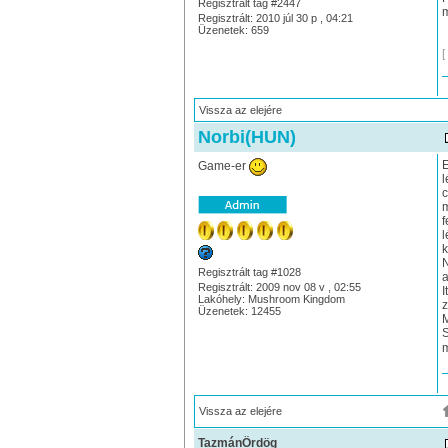
Regisztrált tag #2447
m
Regisztrált: 2010 júl 30 p , 04:21
Üzenetek: 659
[
Vissza az elejére
Norbi(HUN)
E
Game-er
l
c
m
f
l
k
N
Regisztrált tag #1028
a
Regisztrált: 2009 nov 08 v , 02:55
I
Lakóhely: Mushroom Kingdom
z
Üzenetek: 12455
M
S
m
Vissza az elejére
TazmánÖrdög