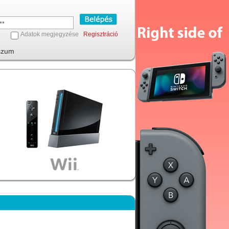
Adatok megjegyzése
Regisztráció
szum