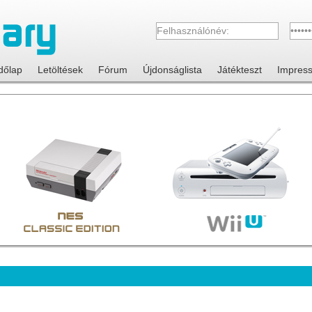
dőlap
Letöltések
Fórum
Újdonságlista
Játékteszt
Impres