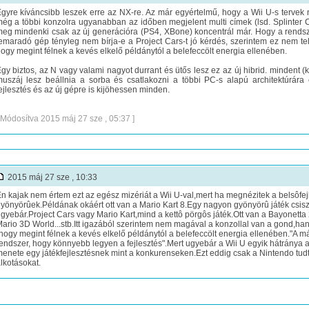
gyre kíváncsibb leszek erre az NX-re. Az már egyértelmű, hogy a Wii U-s tervek n
ég a többi konzolra ugyanabban az időben megjelent multi címek (lsd. Splinter C
eg mindenki csak az új generációra (PS4, XBone) koncentrál már. Hogy a rendsz
emaradó gép tényleg nem bírja-e a Project Cars-t jó kérdés, szerintem ez nem tel
ogy megint félnek a kevés elkelő példánytól a belefeccölt energia ellenében.
gy biztos, az N vagy valami nagyot durrant és ütős lesz ez az új hibrid. mindent (ké
uszáj lesz beállnia a sorba és csatlakozni a többi PC-s alapú architektúrár
ejlesztés és az új gépre is kijöhessen minden.
 Módosítva 2015 máj 27 sze , 05:37 ]
2015 máj 27 sze , 10:33
n kajak nem értem ezt az egész mizériát a Wii U-val,mert ha megnézitek a belsôf
yönyörûek.Példának okáért ott van a Mario Kart 8.Egy nagyon gyönyörû játék csis
gyebár.Project Cars vagy Mario Kart,mind a kettô pörgôs játék.Ott van a Bayonetta
ario 3D World...stb.Itt igazából szerintem nem magával a konzollal van a gond,hanem
hogy megint félnek a kevés elkelő példánytól a belefeccölt energia ellenében."A má
endszer, hogy könnyebb legyen a fejlesztés".Mert ugyebár a Wii U egyik hátrány
enete egy játékfejlesztésnek mint a konkurenseken.Ezt eddig csak a Nintendo tud
lkotásokat.