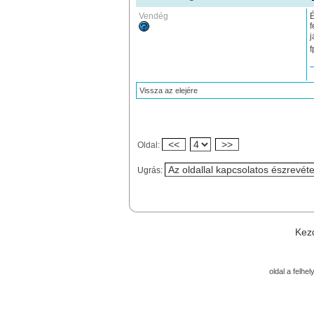
Vendég
É
f
j
f
Vissza az elejére
<<
>>
Oldal:
Ugrás:
Kez
oldal a felhe