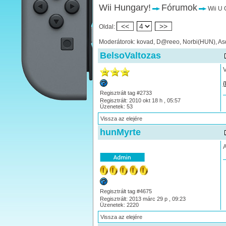
Wii Hungary!
Fórumok
Wii U 
<<
>>
Oldal:
Moderátorok: kovad, D@reeo, Norbi(HUN), As
BelsoValtozas
V
{
Regisztrált tag #2733
Regisztrált: 2010 okt 18 h , 05:57
Üzenetek: 53
Vissza az elejére
hunMyrte
A
Regisztrált tag #4675
Regisztrált: 2013 márc 29 p , 09:23
Üzenetek: 2220
Vissza az elejére