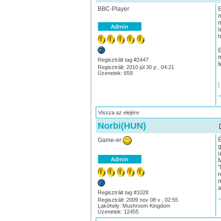
BBC-Player
E
m
m
l
h
E
m
Regisztrált tag #2447
f
Regisztrált: 2010 júl 30 p , 04:21
Üzenetek: 659
[
Vissza az elejére
Norbi(HUN)
É
Game-er
g
u
M
"
r
m
a
Regisztrált tag #1028
Regisztrált: 2009 nov 08 v , 02:55
Lakóhely: Mushroom Kingdom
Üzenetek: 12455