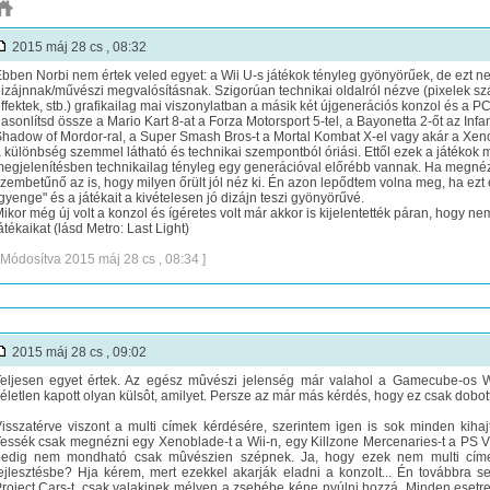
2015 máj 28 cs , 08:32
bben Norbi nem értek veled egyet: a Wii U-s játékok tényleg gyönyörűek, de ezt 
izájnnak/művészi megvalósításnak. Szigorúan technikai oldalról nézve (pixelek szá
ffektek, stb.) grafikailag mai viszonylatban a másik két újgenerációs konzol és a P
asonlítsd össze a Mario Kart 8-at a Forza Motorsport 5-tel, a Bayonetta 2-őt az Inf
hadow of Mordor-ral, a Super Smash Bros-t a Mortal Kombat X-el vagy akár a Xeno
 különbség szemmel látható és technikai szempontból óriási. Ettől ezek a játéko
egjelenítésben technikailag tényleg egy generációval előrébb vannak. Ha megnézzü
zembetűnő az is, hogy milyen őrült jól néz ki. Én azon lepődtem volna meg, ha ezt el
gyenge" és a játékait a kivételesen jó dizájn teszi gyönyörűvé.
ikor még új volt a konzol és ígéretes volt már akkor is kijelentették páran, hogy nem
átékaikat (lásd Metro: Last Light)
 Módosítva 2015 máj 28 cs , 08:34 ]
2015 máj 28 cs , 09:02
eljesen egyet értek. Az egész mûvészi jelenség már valahol a Gamecube-os 
életlen kapott olyan külsôt, amilyet. Persze az már más kérdés, hogy ez csak dobo
isszatérve viszont a multi címek kérdésére, szerintem igen is sok minden kihaj
essék csak megnézni egy Xenoblade-t a Wii-n, egy Killzone Mercenaries-t a PS Vi
edig nem mondható csak mûvészien szépnek. Ja, hogy ezek nem multi címek 
ejlesztésbe? Hja kérem, mert ezekkel akarják eladni a konzolt... Én továbbra 
roject Cars-t, csak valakinek mélyen a zsebébe kéne nyúlni hozzá. Minden esetre