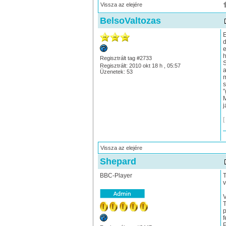
Vissza az elejére
BelsoValtozas
E
d
e
h
Regisztrált tag #2733
S
Regisztrált: 2010 okt 18 h , 05:57
a
Üzenetek: 53
m
s
"
M
j
[
Vissza az elejére
Shepard
BBC-Player
T
v
V
T
p
f
P