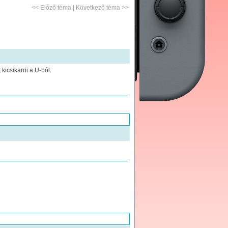
<<
Előző téma
|
Következő téma
>>
kicsikarni a U-ból.