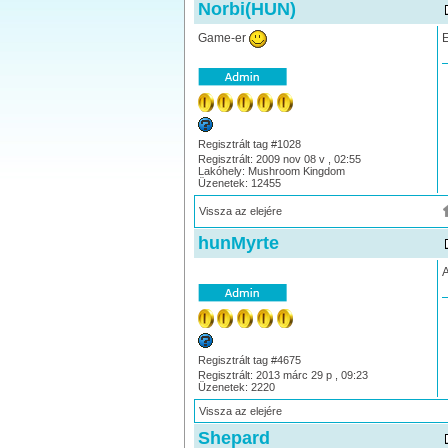
Norbi(HUN)
Game-er
E
Regisztrált tag #1028
Regisztrált: 2009 nov 08 v , 02:55
Lakóhely: Mushroom Kingdom
Üzenetek: 12455
Vissza az elejére
hunMyrte
A
Regisztrált tag #4675
Regisztrált: 2013 márc 29 p , 09:23
Üzenetek: 2220
Vissza az elejére
Shepard