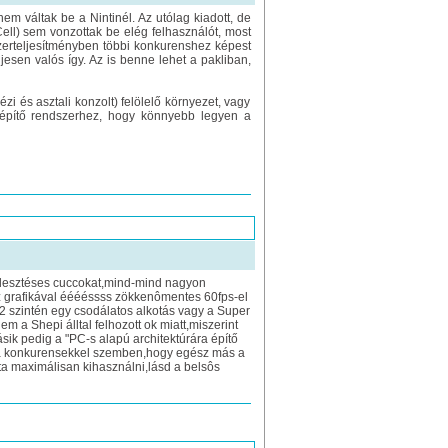
em váltak be a Nintinél. Az utólag kiadott, de
ell) sem vonzottak be elég felhasználót, most
erteljesítményben többi konkurenshez képest
jesen valós így. Az is benne lehet a pakliban,
zi és asztali konzolt) felölelő környezet, vagy
a építő rendszerhez, hogy könnyebb legyen a
ejlesztéses cuccokat,mind-mind nagyon
z grafikával ééééssss zökkenômentes 60fps-el
 2 szintén egy csodálatos alkotás vagy a Super
 a Shepi álltal felhozott ok miatt,miszerint
sik pedig a "PC-s alapú architektúrára építő
a a konkurensekkel szemben,hogy egész más a
ta maximálisan kihasználni,lásd a belsôs