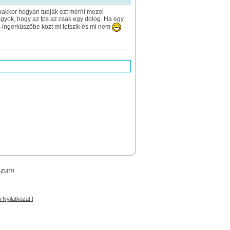
nakkor hogyan tudják ezt mérni mezei
gyok, hogy az fps az csak egy dolog. Ha egy
és ingerküszöbe közt mi tetszik és mi nem
szum
 Nyilatkozat !