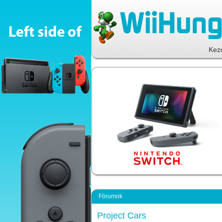
Kez
Fórumok
Project Cars