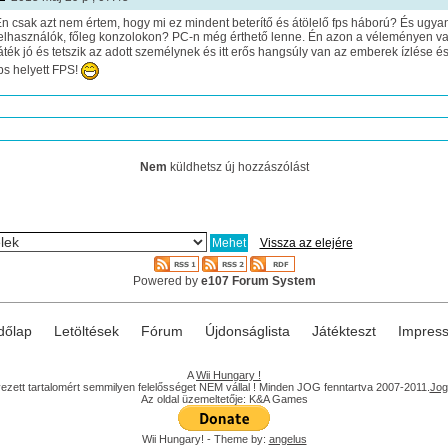
n csak azt nem értem, hogy mi ez mindent beterítő és átölelő fps háború? És ugya
elhasználók, főleg konzolokon? PC-n még érthető lenne. Én azon a véleményen va
áték jó és tetszik az adott személynek és itt erős hangsúly van az emberek ízlése 
ps helyett FPS!
Nem
küldhetsz új hozzászólást
Vissza az elejére
Powered by
e107 Forum System
dőlap
Letöltések
Fórum
Újdonságlista
Játékteszt
Impres
A
Wii Hungary !
lyezett tartalomért semmilyen felelősséget NEM vállal ! Minden JOG fenntartva 2007-2011.
Jogi
Az oldal üzemeltetője: K&A Games
Wii Hungary! - Theme by:
angelus