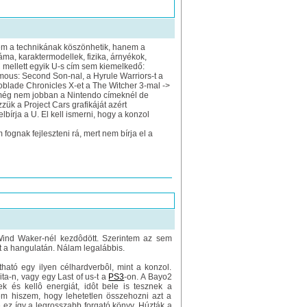
nem a technikának köszönhetik, hanem a
ma, karaktermodellek, fizika, árnyékok,
C mellett egyik U-s cím sem kiemelkedő:
amous: Second Son-nal, a Hyrule Warriors-t a
blade Chronicles X-et a The Witcher 3-mal ->
k még nem jobban a Nintendo címeknél de
k a Project Cars grafikáját azért
bírja a U. El kell ismerni, hogy a konzol
 fognak fejleszteni rá, mert nem bírja el a
Wind Waker-nél kezdôdött. Szerintem az sem
tt a hangulatán. Nálam legalábbis.
tható egy ilyen célhardverbôl, mint a konzol.
ta-n, vagy egy Last of us-t a
PS3
-on. A Bayo2
és kellô energiát, idôt bele is tesznek a
sem hiszem, hogy lehetetlen összehozni azt a
 ez így a legrosszabb forgató könyv. Húzták a