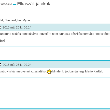
Elkaszált játékok
Game-ek!
dd, Shepard, hunMyrte
2015 máj 26 k , 06:14
an gond a játék portolásával, egyelőre nem tudnak a készítők normális sebességet 
link}
2015 máj 26 k , 09:24
múgy is kár megvenni azt a játékot
Mindenki jobban jár egy Mario Karttal.