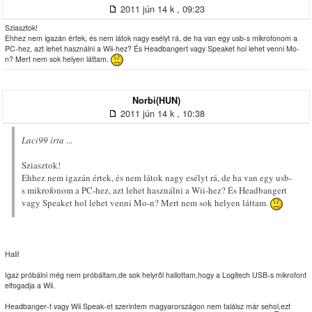
2011 jún 14 k , 09:23
Sziasztok!
Ehhez nem igazán értek, és nem látok nagy esélyt rá, de ha van egy usb-s mikrofonom a
PC-hez, azt lehet használni a Wii-hez? És Headbangert vagy Speaket hol lehet venni Mo-
n? Mert nem sok helyen láttam.
Norbi(HUN)
2011 jún 14 k , 10:38
Laci99 írta
...
Sziasztok!
Ehhez nem igazán értek, és nem látok nagy esélyt rá, de ha van egy usb-
s mikrofonom a PC-hez, azt lehet használni a Wii-hez? És Headbangert
vagy Speaket hol lehet venni Mo-n? Mert nem sok helyen láttam.
Hali!
Igaz próbálni még nem próbáltam,de sok helyrôl hallottam,hogy a Logitech USB-s mikrofont
elfogadja a Wii.
Headbanger-t vagy Wii Speak-et szerintem magyarországon nem találsz már sehol,ezt