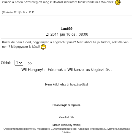
inkább a neten nézd meg,ott még külföldrôl szerintem tudsz rendelni a Wii-dhez.
[ Módosítva 2011 jún 14 k , 10:40 ]
Laci99
2011 jún 16 cs , 08:06
Köszi, de nem tudod, hogy milyen a Logitech típusa? Mert abból ha jól tudom, sok féle van,
nem? Mégegyszer is köszi!
Oldal:
>>
Wii Hungary!
::
Fórumok
::
Wii konzol és kiegészítők .
Nem
küldhetsz új hozzászólást
Please
login
or
register
.
View Full Site
Mobile Theme by Martinj
Oldal létrehozási idõ: 0.0489 másodperc, 0.0089 lekérdezési idõ. Adatbázis lekérdezés: 30. Memória használat:
2,916kb