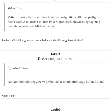
Taker1 írta
...
Vettem 2 mikrofont a WII-hez és tegnap még látta a GH4 ma pedig már
nem akarja.A mikrofon jó,mert Pc-n rögtön érzékeli,wii-n tegnap még
igen,de ma mér nem.Mi lehet a baj?
Amikor működött egyszerre próbáltad ki mindkettőt vagy külön-külön?
Taker1
2011 máj 13 p , 07:53
Szandra05 írta
...
Amikor működött egyszerre próbáltad ki mindkettőt vagy külön-külön?
Külön-Külön
Laci99