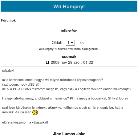
Wii Hungary!
Fórumok
mikrofon
Oldal:
>>
Wii Hungary!
::
Fórumok
::
Wii konzol és kiegészítők .
csomák
2009 nov 28 szo , 01:32
szisztok!
az a kérdésem lenne, hogy a wii milyen mikrofonak képes befogadni?
(azt tudom, hogy USB-st)
de pl a PC-s USB-s mikrofont megeszi, vagy csak a Logitech Wii-hez kiadott mikrofonját?
Ha egy játékkal megy, a többivel is menni fog? Pl. ha megy a boogie-val, GH-val fog-e?
szal ilyen kérdéseim lennének.. akinek van otthon pc-s usb-s mic-e, dugja be, hátha
műkszik, és irja meg
előre is köszönöm a válaszokat!
Jinx Lumos Joke