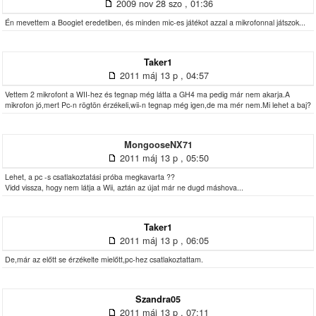
2009 nov 28 szo , 01:36
Én mevettem a Boogiet eredetiben, és minden mic-es játékot azzal a mikrofonnal játszok...
Taker1
2011 máj 13 p , 04:57
Vettem 2 mikrofont a WII-hez és tegnap még látta a GH4 ma pedig már nem akarja.A
mikrofon jó,mert Pc-n rögtön érzékeli,wii-n tegnap még igen,de ma mér nem.Mi lehet a baj?
MongooseNX71
2011 máj 13 p , 05:50
Lehet, a pc -s csatlakoztatási próba megkavarta ??
Vidd vissza, hogy nem látja a Wii, aztán az újat már ne dugd máshova...
Taker1
2011 máj 13 p , 06:05
De,már az előtt se érzékelte mielőtt,pc-hez csatlakoztattam.
Szandra05
2011 máj 13 p , 07:11