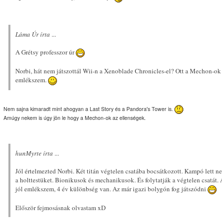
Láma Úr írta
...
A Grétsy professzor úr
Norbi, hát nem játszottál Wii-n a Xenoblade Chronicles-el? Ott a Mechon-ok v
emlékszem.
Nem sajna kimaradt mint ahogyan a Last Story és a Pandora's Tower is.
Amúgy nekem is úgy jön le hogy a Mechon-ok az ellenségek.
hunMyrte írta
...
Jól értelmezted Norbi. Két titán végtelen csatába bocsátkozott. Kampó lett ne
a holttestüket. Bionikusok és mechanikusok. És folytatják a végtelen csatát. A
jól emlékszem, 4 év különbség van. Az már igazi bolygón fog játszódni
Először fejmosásnak olvastam xD