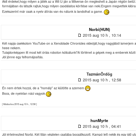
Akit érdekel,hogy milyen a játék az a Wii U-ján a Miiverse-ön meglesheti a Japán régión bel
formájában és látszik rajtuk,hogy milyen csodálatos körítése van neki.Engem megvettek kilór
Ezekszerint már csak a nyelv átírás van és nálunk is landolhat a game.
Norbi(HUN)
2015 aug 10 h , 10:14
Két napja csekkolom YouTube-on a Xenoblade Chronicles videóját,hogy nagyjából ismerjem a
heee nekem.
Tulajdonképpen itt most két óriás roboton kólicálunk?A történet a gépek meg a emberek közti 
Jól jönne egy felhomájosítás.
TazmánÖrdög
2015 aug 10 h , 12:58
Én nem értek hozzá, de a "homály" az kiütötte a szemem
Bocs, de nyelvtan náci vagyok
[ Módosítva 2015 aug 10 h , 12:58 ]
hunMyrte
2015 aug 10 h , 04:41
Jól értelmezted Norbi. Két titán végtelen csatába bocsátkozott. Kampó lett nekik és egy idő utá