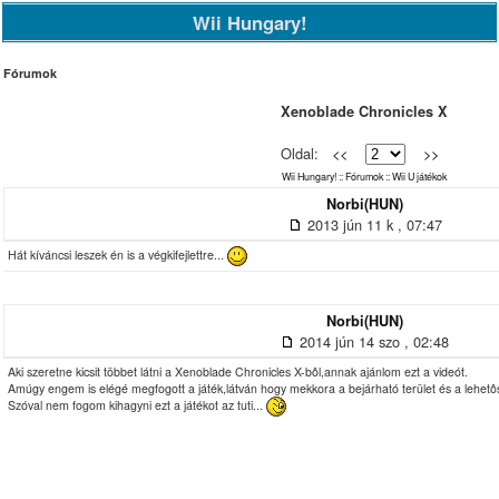
Wii Hungary!
Fórumok
Xenoblade Chronicles X
Oldal:
<<
>>
Wii Hungary!
::
Fórumok
::
Wii U játékok
Norbi(HUN)
2013 jún 11 k , 07:47
Hát kíváncsi leszek én is a végkifejlettre...
Norbi(HUN)
2014 jún 14 szo , 02:48
Aki szeretne kicsit többet látni a Xenoblade Chronicles X-bôl,annak ajánlom ezt a videót.
Amúgy engem is elégé megfogott a játék,látván hogy mekkora a bejárható terület és a lehetô
Szóval nem fogom kihagyni ezt a játékot az tuti...