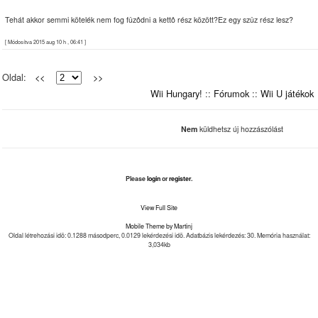
Tehát akkor semmi kötelék nem fog fûzôdni a kettô rész között?Ez egy szûz rész lesz?
[ Módosítva 2015 aug 10 h , 06:41 ]
Oldal:
<<
>>
Wii Hungary!
::
Fórumok
::
Wii U játékok
Nem
küldhetsz új hozzászólást
Please
login
or
register
.
View Full Site
Mobile Theme by Martinj
Oldal létrehozási idõ: 0.1288 másodperc, 0.0129 lekérdezési idõ. Adatbázis lekérdezés: 30. Memória használat:
3,034kb