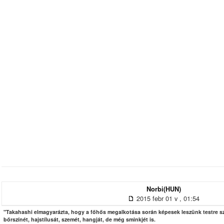
Norbi(HUN)
2015 febr 01 v , 01:54
"Takahashi elmagyarázta, hogy a főhős megalkotása során képesek leszünk testre sz
bőrszínét, hajstílusát, szemét, hangját, de még sminkjét is.