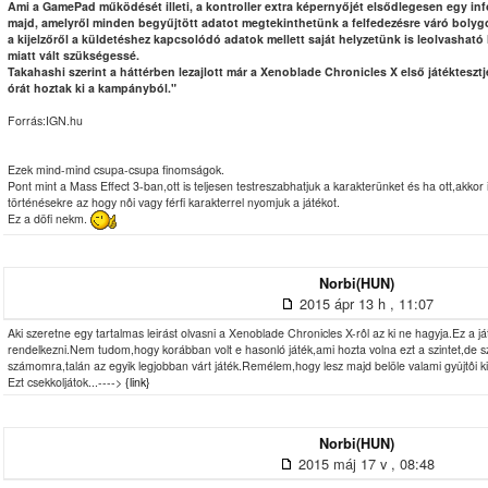
Ami a GamePad működését illeti, a kontroller extra képernyőjét elsődlegesen egy in
majd, amelyről minden begyűjtött adatot megtekinthetünk a felfedezésre váró bolygó 
a kijelzőről a küldetéshez kapcsolódó adatok mellett saját helyzetünk is leolvasható l
miatt vált szükségessé.
Takahashi szerint a háttérben lezajlott már a Xenoblade Chronicles X első játékteszt
órát hoztak ki a kampányból."
Forrás:IGN.hu
Ezek mind-mind csupa-csupa finomságok.
Pont mint a Mass Effect 3-ban,ott is teljesen testreszabhatjuk a karakterünket és ha ott,akkor i
történésekre az hogy nôi vagy férfi karakterrel nyomjuk a játékot.
Ez a döfi nekm.
Norbi(HUN)
2015 ápr 13 h , 11:07
Aki szeretne egy tartalmas leirást olvasni a Xenoblade Chronicles X-rôl az ki ne hagyja.Ez a já
rendelkezni.Nem tudom,hogy korábban volt e hasonló játék,ami hozta volna ezt a szintet,de 
számomra,talán az egyik legjobban várt játék.Remélem,hogy lesz majd belöle valami gyûjtôi k
Ezt csekkoljátok...---->
{link}
Norbi(HUN)
2015 máj 17 v , 08:48