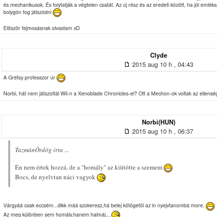
és mechanikusok. És folytatják a végtelen csatát. Az új rész és az eredeti között, ha jól emlé
bolygón fog játszódni
Először fejmosásnak olvastam xD
Clyde
2015 aug 10 h , 04:43
A Grétsy professzor úr
Norbi, hát nem játszottál Wii-n a Xenoblade Chronicles-el? Ott a Mechon-ok voltak az ellensé
Norbi(HUN)
2015 aug 10 h , 06:37
TazmánÖrdög írta
...
Én nem értek hozzá, de a "homály" az kiütötte a szemem
Bocs, de nyelvtan náci vagyok
Várgyáá csak eccsém...dikk máá szokeresz,há belej kötögetöl az in nyejvtanombá more.
Az meg különben sem homály,hanem halmáj...