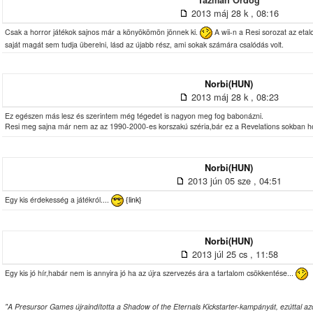
Tazmán Ördög
2013 máj 28 k , 08:16
Csak a horror játékok sajnos már a könyökömön jönnek ki.
A wii-n a Resi sorozat az eta
saját magát sem tudja überelni, lásd az újabb rész, ami sokak számára csalódás volt.
Norbi(HUN)
2013 máj 28 k , 08:23
Ez egészen más lesz és szerintem még tégedet is nagyon meg fog babonázni.
Resi meg sajna már nem az az 1990-2000-es korszakú széria,bár ez a Revelations sokban ho
Norbi(HUN)
2013 jún 05 sze , 04:51
Egy kis érdekesség a játékról....
{link}
Norbi(HUN)
2013 júl 25 cs , 11:58
Egy kis jó hír,habár nem is annyira jó ha az újra szervezés ára a tartalom csökkentése...
"A Presursor Games újraindította a Shadow of the Eternals Kickstarter-kampányát, ezúttal a