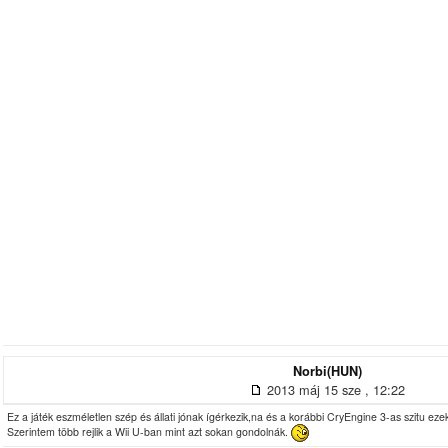
Norbi(HUN)
2013 máj 15 sze , 12:22
Ez a játék eszméletlen szép és állati jónak ígérkezik,na és a korábbi CryEngine 3-as szitu ez
Szerintem több rejlik a Wii U-ban mint azt sokan gondolnák.