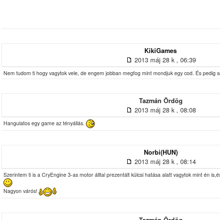
KikiGames
2013 máj 28 k , 06:39
Nem tudom ti hogy vagytok vele, de engem jobban megfog mint mondjuk egy cod. És pedig s
Tazmán Ördög
2013 máj 28 k , 08:08
Hangulatos egy game az tényállás.
Norbi(HUN)
2013 máj 28 k , 08:14
Szerintem ti is a CryEngine 3-as motor álltal prezentált külcsi hatása alatt vagytok mint én is
Nagyon várós!