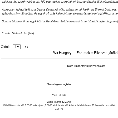
oldalára, így szerényebb a cél: 750 ezer dollárt szeretnének összegyűjteni a játék elkészültéh
A program fejlesztését az a Dennis Dyack irányítja, akinek annak idején az Eternal Darknesst 
epizodikus formát dobják, és egy 8-10 órás kalandot szeretnének összehozni a játékhoz, amely
Bónusz információ: az egyik hőst a Metal Gear Solid sorozatból ismert David Hayter fogja majd
Forrás: Nintendo.hu
{link}
Oldal:
>>
Wii Hungary!
::
Fórumok
::
Elkaszált játéko
Nem
küldhetsz új hozzászólást
Please
login
or
register
.
View Full Site
Mobile Theme by Martinj
Oldal létrehozási idõ: 0.0355 másodperc, 0.0063 lekérdezési idõ. Adatbázis lekérdezés: 30. Memória használat:
2,981kb