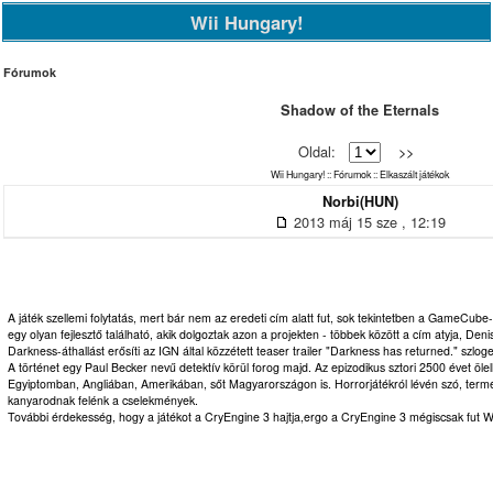
Wii Hungary!
Fórumok
Shadow of the Eternals
Oldal:
>>
Wii Hungary!
::
Fórumok
::
Elkaszált játékok
Norbi(HUN)
2013 máj 15 sze , 12:19
A játék szellemi folytatás, mert bár nem az eredeti cím alatt fut, sok tekintetben a GameCube-o
egy olyan fejlesztő található, akik dolgoztak azon a projekten - többek között a cím atyja, De
Darkness-áthallást erősíti az IGN által közzétett teaser trailer "Darkness has returned." szloge
A történet egy Paul Becker nevű detektív körül forog majd. Az epizodikus sztori 2500 évet ölelh
Egyiptomban, Angliában, Amerikában, sőt Magyarországon is. Horrorjátékról lévén szó, term
kanyarodnak felénk a cselekmények.
További érdekesség, hogy a játékot a CryEngine 3 hajtja,ergo a CryEngine 3 mégiscsak fut Wi