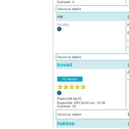
Üzenetek: 4
Vissza az elejére
cini
Vendég
K
(
[
Vissza az elejére
kovad
Á
Regisztrált tag #1
Regisztrált: 2007 júl 04 sze , 07:08
Üzenetek: 29
Vissza az elejére
hakkee