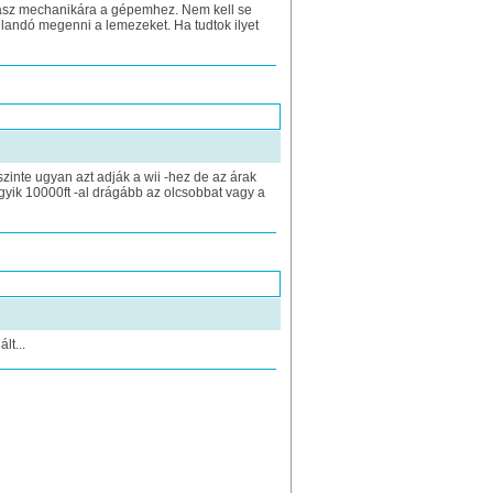
pasz mechanikára a gépemhez. Nem kell se
ajlandó megenni a lemezeket. Ha tudtok ilyet
inte ugyan azt adják a wii -hez de az árak
egyik 10000ft -al drágább az olcsobbat vagy a
lt...