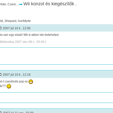
Wii konzol és kiegészítők .
étel, Csere...
dd, Shepard, hunMyrte
2007 júl 10 k , 12:06
a van egy eladó Wii-d akkor ide beteheted.
 Módosítva 2007 dec 09 v , 05:40 ]
2007 júl 10 k , 12:18
ii-t cserélnék psp-re
ki??