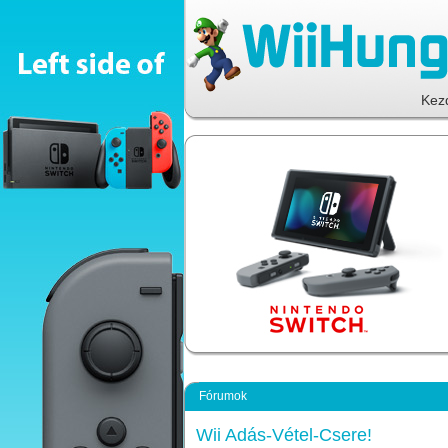
Kez
Fórumok
Wii Adás-Vétel-Csere!