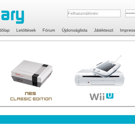
dőlap
Letöltések
Fórum
Újdonságlista
Játékteszt
Impres