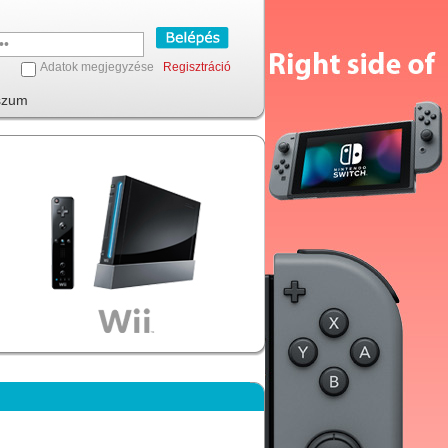
Adatok megjegyzése
Regisztráció
szum