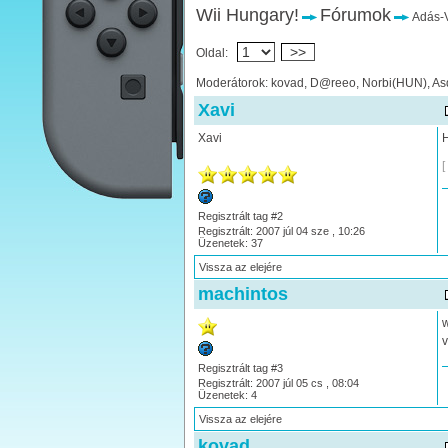
Wii Hungary!
Fórumok
Adás-V
>>
Oldal:
Moderátorok: kovad, D@reeo, Norbi(HUN), As
Xavi
Xavi
H
[
Regisztrált tag #2
Regisztrált: 2007 júl 04 sze , 10:26
Üzenetek: 37
Vissza az elejére
machintos
w
v
Regisztrált tag #3
Regisztrált: 2007 júl 05 cs , 08:04
Üzenetek: 4
Vissza az elejére
kovad