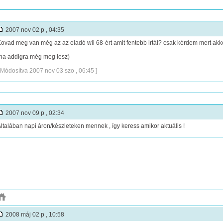
2007 nov 02 p , 04:35
ovad meg van még az az eladó wii 68-ért amit fentebb irtál? csak kérdem mert ak
ha addigra még meg lesz)
 Módosítva 2007 nov 03 szo , 06:45 ]
2007 nov 09 p , 02:34
ltalában napi áron/készleteken mennek , így keress amikor aktuális !
2008 máj 02 p , 10:58