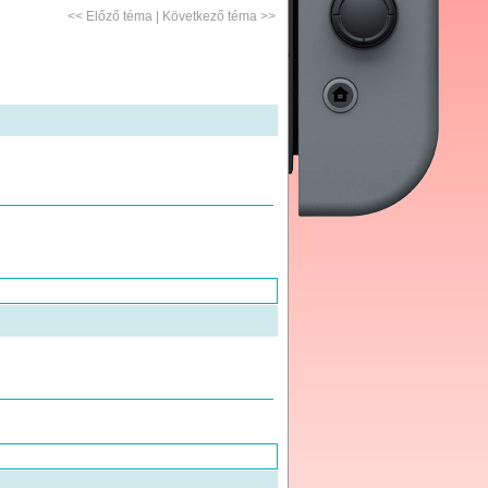
<<
Előző téma
|
Következő téma
>>