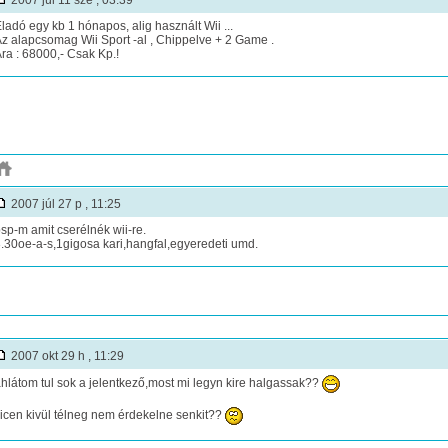
2007 júl 11 sze , 03:39
ladó egy kb 1 hónapos, alig használt Wii ...
z alapcsomag Wii Sport -al , Chippelve + 2 Game .
ra : 68000,- Csak Kp.!
2007 júl 27 p , 11:25
sp-m amit cserélnék wii-re.
.30oe-a-s,1gigosa kari,hangfal,egyeredeti umd.
2007 okt 29 h , 11:29
hlátom tul sok a jelentkező,most mi legyn kire halgassak??
icen kivül télneg nem érdekelne senkit??