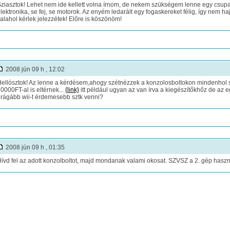
ziasztok! Lehet nem ide kellett volna írnom, de nekem szükségem lenne egy csu
lektronika, se fej, se motorok. Az enyém ledarált egy fogaskereket félig, így nem h
alahol kérlek jelezzétek! Előre is köszönöm!
2008 jún 09 h , 12:02
ellósztok! Az lenne a kérdésem,ahogy szétnézzek a konzolosboltokon mindenhol sz
0000FT-al is eltérnek...
{link}
itt például ugyan az van írva a kiegészítőkhőz de az 
rágább wii-t érdemesebb sztk venni?
2008 jún 09 h , 01:35
ívd fel az adott konzolboltot, majd mondanak valami okosat. SZVSZ a 2. gép haszná