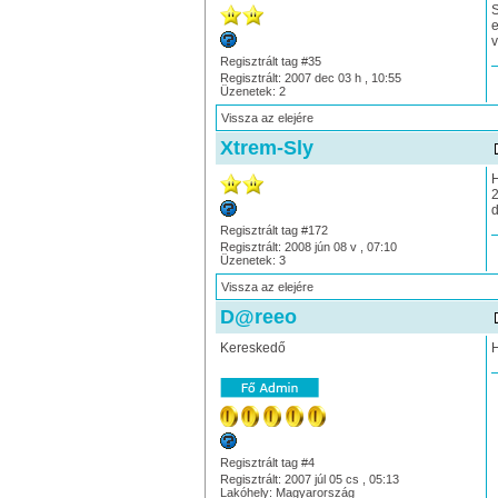
S
e
v
Regisztrált tag #35
Regisztrált: 2007 dec 03 h , 10:55
Üzenetek: 2
Vissza az elejére
Xtrem-Sly
H
2
d
Regisztrált tag #172
Regisztrált: 2008 jún 08 v , 07:10
Üzenetek: 3
Vissza az elejére
D@reeo
Kereskedő
H
Regisztrált tag #4
Regisztrált: 2007 júl 05 cs , 05:13
Lakóhely: Magyarország