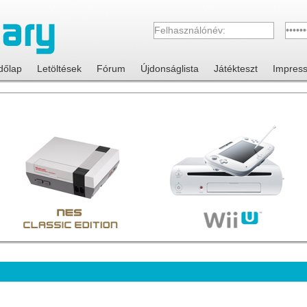
dőlap
Letöltések
Fórum
Újdonságlista
Játékteszt
Impres