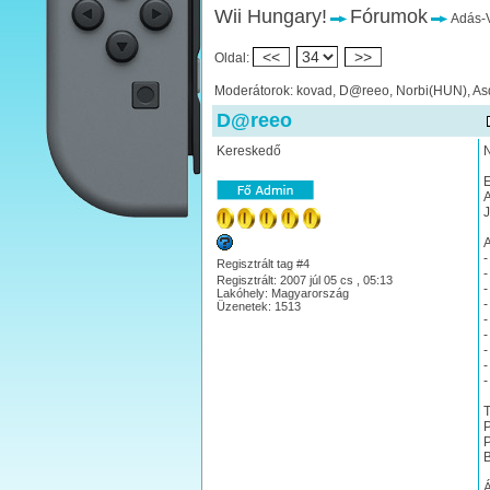
Wii Hungary!
Fórumok
Adás-V
<<
>>
Oldal:
Moderátorok: kovad, D@reeo, Norbi(HUN), As
D@reeo
Kereskedő
N
E
A
J
A
-
Regisztrált tag #4
-
Regisztrált: 2007 júl 05 cs , 05:13
-
Lakóhely: Magyarország
-
Üzenetek: 1513
-
-
-
-
-
T
P
P
B
Á