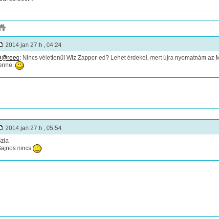
2014 jan 27 h , 04:24
D@reeo
: Nincs véletlenül Wiz Zapper-ed? Lehet érdekel, mert újra nyomatnám az M
enne.
2014 jan 27 h , 05:54
zia
ajnos nincs