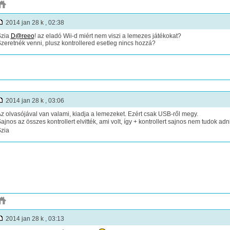
2014 jan 28 k , 02:38
Szia
D@reeo
! az eladó Wii-d miért nem viszi a lemezes játékokat?
zeretnék venni, plusz kontrollered esetleg nincs hozzá?
2014 jan 28 k , 03:06
z olvasójával van valami, kiadja a lemezeket. Ezért csak USB-ről megy.
ajnos az összes kontrollert elvitték, ami volt, így + kontrollert sajnos nem tudok adn
zia
2014 jan 28 k , 03:13