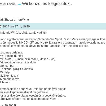
Wii konzol és kiegészítők .
étel, Csere...
dd, Shepard, hunMyrte
2014 jan 27 h , 10:40
intendo Wii (okosított, szinte vadi új)
ladó egy Karácsonyra kapott Nintendo Wii Sport Resort Pack néhány kiegészítővel. 
 gép módosított, HDD-ről/Pendrive-ről játsza le a biztonsági másolatokat (lemezes 
ár mellé egy memóriakártya, rajta programokkal, film lejátszókkal, stb.
 csomag tartalma:
 Wii konzol (fehér)
 Wii Mote + Nunchuck (eredeti, Motion + os)
 Video kábel +scart átalakító
 Sensor bar
 Tápkábel (UK) + átalakító
 Wii talp
 Szilikon tokok
 Memóriakártya
 Elemek
ermészetesen dobozával, minden papírjával együtt.
écsi és kaposvári átvétel megoldható.
osta csak előre utalás esetén és a vevő költségére.
ármilyen kérdés esetén állok rendelkezésre.
ra: 29.990Ft