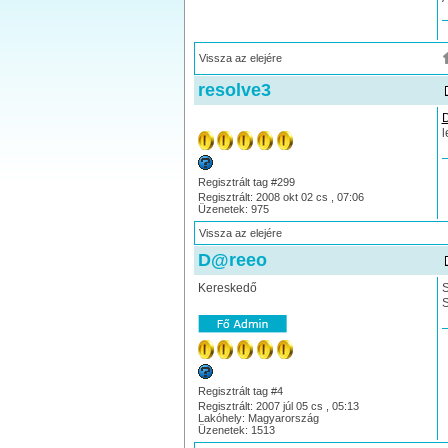
Vissza az elejére
resolve3
l
Regisztrált tag #299
Regisztrált: 2008 okt 02 cs , 07:06
Üzenetek: 975
Vissza az elejére
D@reeo
Kereskedő
S
S
Regisztrált tag #4
Regisztrált: 2007 júl 05 cs , 05:13
Lakóhely: Magyarország
Üzenetek: 1513