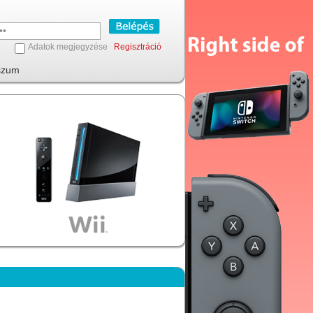
Adatok megjegyzése
Regisztráció
szum