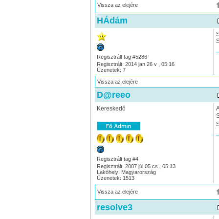
Vissza az elejére
HÁdám
S
Regisztrált tag #5286
Regisztrált: 2014 jan 26 v , 05:16
Üzenetek: 7
Vissza az elejére
D@reeo
Kereskedő
A
S
S
Regisztrált tag #4
Regisztrált: 2007 júl 05 cs , 05:13
Lakóhely: Magyarország
Üzenetek: 1513
Vissza az elejére
resolve3