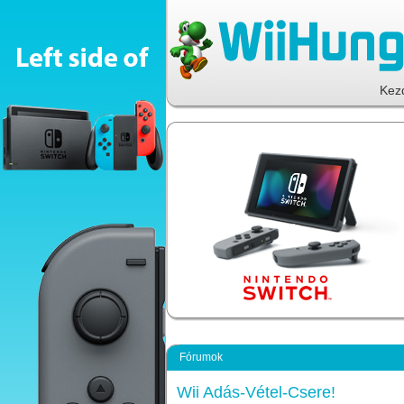
Kez
Fórumok
Wii Adás-Vétel-Csere!