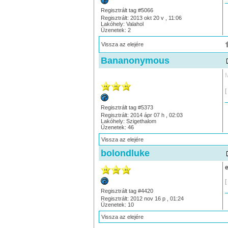
Regisztrált tag #5066
Regisztrált: 2013 okt 20 v , 11:06
Lakóhely: Valahol
Üzenetek: 2
Vissza az elejére
Bananonymous
M
[
Regisztrált tag #5373
Regisztrált: 2014 ápr 07 h , 02:03
Lakóhely: Szigethalom
Üzenetek: 46
Vissza az elejére
bolondluke
e
[
Regisztrált tag #4420
Regisztrált: 2012 nov 16 p , 01:24
Üzenetek: 10
Vissza az elejére