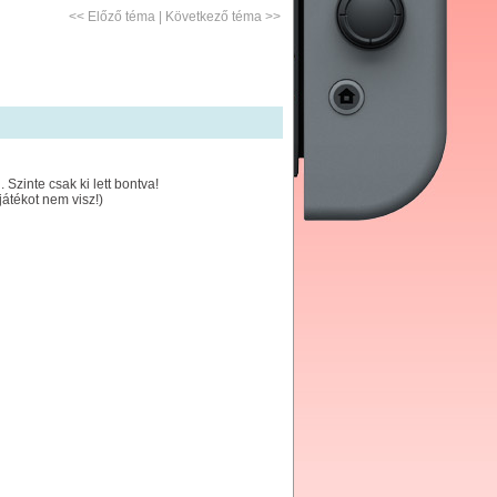
<<
Előző téma
|
Következő téma
>>
Szinte csak ki lett bontva!
játékot nem visz!)