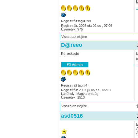
Regisztrált tag #299
Regisztrált: 2008 okt 02 cs , 07:06
Üzenetek: 975
Vissza az elejére
D@reeo
Kereskedő
M
K
Regisztrált tag #4
Regisztrált: 2007 júl 05 cs , 05:13
Lakóhely: Magyarország
Üzenetek: 1513
Vissza az elejére
asd0516
E
A
Á