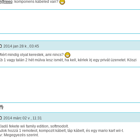
D@reeo
: komponens kábeled van?
2014 jan 28 k , 03:45
iért mindig olyat kerestek, ami nincs?
b 1 vagy talán 2 hét múlva lesz ismét, ha kell, kérlek írj egy privát üzenetet. Köszi
2014 márc 02 v , 11:31
ladó fekete wii family edition, softmodolt.
dok hozzá 1 remoteot, kompozit kábelt, táp kábelt, és egy mario kart wii-t.
r: Megegyezés szerint.