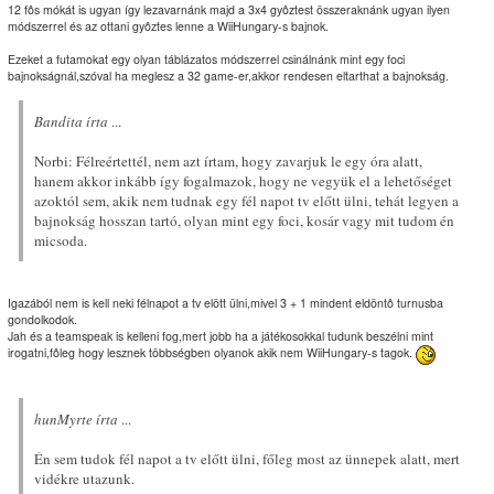
12 fôs mókát is ugyan így lezavarnánk majd a 3x4 gyôztest összeraknánk ugyan ilyen
módszerrel és az ottani gyôztes lenne a WiiHungary-s bajnok.
Ezeket a futamokat egy olyan táblázatos módszerrel csinálnánk mint egy foci
bajnokságnál,szóval ha meglesz a 32 game-er,akkor rendesen eltarthat a bajnokság.
Bandita írta
...
Norbi: Félreértettél, nem azt írtam, hogy zavarjuk le egy óra alatt,
hanem akkor inkább így fogalmazok, hogy ne vegyük el a lehetőséget
azoktól sem, akik nem tudnak egy fél napot tv előtt ülni, tehát legyen a
bajnokság hosszan tartó, olyan mint egy foci, kosár vagy mit tudom én
micsoda.
Igazából nem is kell neki félnapot a tv elött ülni,mivel 3 + 1 mindent eldöntô turnusba
gondolkodok.
Jah és a teamspeak is kelleni fog,mert jobb ha a játékosokkal tudunk beszélni mint
irogatni,fôleg hogy lesznek többségben olyanok akik nem WiiHungary-s tagok.
hunMyrte írta
...
Én sem tudok fél napot a tv előtt ülni, főleg most az ünnepek alatt, mert
vidékre utazunk.