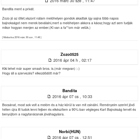
2016 márc 30 sze , 11:47
Bandita ment a privát.
Zozo jó az ötlet,viszont nálam melóhelyen gondok akadtak így sajna több napos
bajnokságot nem merek beválalni,mert a melóhelyen akkora a káosz,hogy azt sem tudják
mikor hogyan menjen az ember.(Ki van a fa**om már velük.)
[ Módosítva 2016 márc 30 sze , 11:48 ]
Zozo0525
2016 ápr 04 h , 02:17
Kiki lehet már super smash bros. is.(már megvan) :-)
Hogy áll a szervezés? elkezdődött már?
Bandita
2016 ápr 07 cs , 10:33
Bocsánat, most sok volt a melóm és a ház körül is van mit csinálni. Reményeim szerint jövő
héten újra itt tudok lenni fejben és elkészítem a 90%-ban végleges Kart Bajnokság tervét és
benyújtom a nagytanácsnak jóváhagyásra.
Norbi(HUN)
2016 ápr 07 cs , 12:51