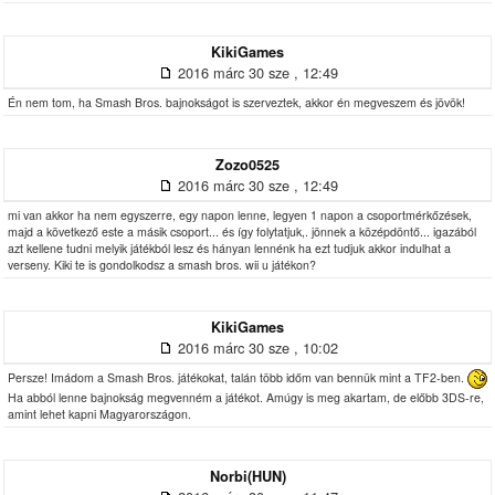
KikiGames
2016 márc 30 sze , 12:49
Én nem tom, ha Smash Bros. bajnokságot is szerveztek, akkor én megveszem és jövök!
Zozo0525
2016 márc 30 sze , 12:49
mi van akkor ha nem egyszerre, egy napon lenne, legyen 1 napon a csoportmérkőzések,
majd a következő este a másik csoport... és így folytatjuk,. jönnek a középdöntő... igazából
azt kellene tudni melyik játékból lesz és hányan lennénk ha ezt tudjuk akkor indulhat a
verseny. Kiki te is gondolkodsz a smash bros. wii u játékon?
KikiGames
2016 márc 30 sze , 10:02
Persze! Imádom a Smash Bros. játékokat, talán több időm van bennük mint a TF2-ben.
Ha abból lenne bajnokság megvenném a játékot. Amúgy is meg akartam, de előbb 3DS-re,
amint lehet kapni Magyarországon.
Norbi(HUN)