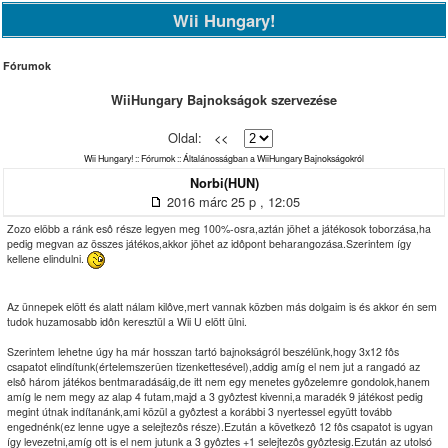
Wii Hungary!
Fórumok
WiiHungary Bajnokságok szervezése
Oldal:
<<
Wii Hungary!
::
Fórumok
::
Általánosságban a WiiHungary Bajnokságokról
Norbi(HUN)
2016 márc 25 p , 12:05
Zozo elöbb a ránk esô része legyen meg 100%-osra,aztán jöhet a játékosok toborzása,ha
pedig megvan az összes játékos,akkor jöhet az idôpont beharangozása.Szerintem így
kellene elindulni.
Az ünnepek elött és alatt nálam kilôve,mert vannak közben más dolgaim is és akkor én sem
tudok huzamosabb idôn keresztül a Wii U elött ülni.
Szerintem lehetne úgy ha már hosszan tartó bajnokságról beszélünk,hogy 3x12 fôs
csapatot elindítunk(értelemszerûen tizenkettesével),addig amíg el nem jut a rangadó az
elsô három játékos bentmaradásáig,de itt nem egy menetes gyôzelemre gondolok,hanem
amíg le nem megy az alap 4 futam,majd a 3 gyôztest kivenni,a maradék 9 játékost pedig
megint útnak indítanánk,ami közül a gyôztest a korábbi 3 nyertessel együtt tovább
engednénk(ez lenne ugye a selejtezôs része).Ezután a következô 12 fôs csapatot is ugyan
így levezetni,amíg ott is el nem jutunk a 3 gyôztes +1 selejtezôs gyôztesig.Ezután az utolsó