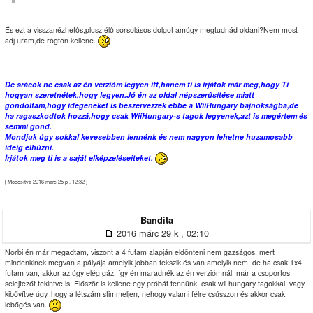
És ezt a visszanézhetôs,plusz élô sorsolásos dolgot amúgy megtudnád oldani?Nem most
adj uram,de rögtön kellene.
De srácok ne csak az én verzióm legyen itt,hanem ti is írjátok már meg,hogy Ti
hogyan szeretnétek,hogy legyen.Jó én az oldal népszerûsítése miatt
gondoltam,hogy idegeneket is beszervezzek ebbe a WiiHungary bajnokságba,de
ha ragaszkodtok hozzá,hogy csak WiiHungary-s tagok legyenek,azt is megértem és
semmi gond.
Mondjuk úgy sokkal kevesebben lennénk és nem nagyon lehetne huzamosabb
ideig elhúzni.
Írjátok meg ti is a saját elképzeléseiteket.
[ Módosítva 2016 márc 25 p , 12:32 ]
Bandita
2016 márc 29 k , 02:10
Norbi én már megadtam, viszont a 4 futam alapján eldönteni nem gazságos, mert
mindenkinek megvan a pályája amelyik jobban fekszik és van amelyik nem, de ha csak 1x4
futam van, akkor az úgy elég gáz. így én maradnék az én verziómnál, már a csoportos
selejtezőt tekintve is. Először is kellene egy próbát tennünk, csak wii hungary tagokkal, vagy
kibővítve úgy, hogy a létszám stimmeljen, nehogy valami félre csússzon és akkor csak
lebőgés van.