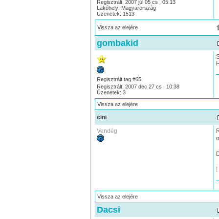
Regisztrált: 2007 júl 05 cs , 05:13
Lakóhely: Magyarország
Üzenetek: 1513
Vissza az elejére
gombakid
S
H
Regisztrált tag #65
Regisztrált: 2007 dec 27 cs , 10:38
Üzenetek: 3
Vissza az elejére
cini
Vendég
R
D
[
Vissza az elejére
Dacsi