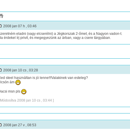
2008 jan 07 h , 03:46
zeretném eladni (vagy elcserélni) a Jégkorszak 2-őmet, és a Nagyon vadon-t.
a érdekel írj privit, és megegyezünk az árban, vagy a csere tárgyában.
2008 jan 10 cs , 03:28
ed steel használtan is jó lenne!!!Valakinek van esteleg?
olcsón ám
acsi msn pls
 Módosítva 2008 jan 10 cs , 03:44 ]
2008 jan 27 v , 08:53