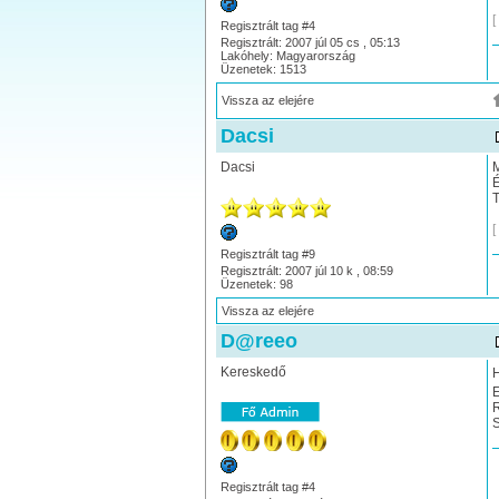
[
Regisztrált tag #4
Regisztrált: 2007 júl 05 cs , 05:13
Lakóhely: Magyarország
Üzenetek: 1513
Vissza az elejére
Dacsi
Dacsi
M
É
T
[
Regisztrált tag #9
Regisztrált: 2007 júl 10 k , 08:59
Üzenetek: 98
Vissza az elejére
D@reeo
Kereskedő
H
E
R
S
Regisztrált tag #4