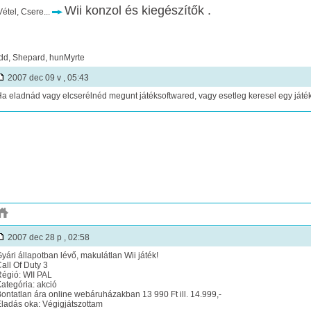
Wii konzol és kiegészítők .
étel, Csere...
dd, Shepard, hunMyrte
2007 dec 09 v , 05:43
a eladnád vagy elcserélnéd megunt játéksoftwared, vagy esetleg keresel egy játéko
2007 dec 28 p , 02:58
yári állapotban lévő, makulátlan Wii játék!
all Of Duty 3
égió: WII PAL
ategória: akció
ontatlan ára online webáruházakban 13 990 Ft ill. 14.999,-
ladás oka: Végigjátszottam