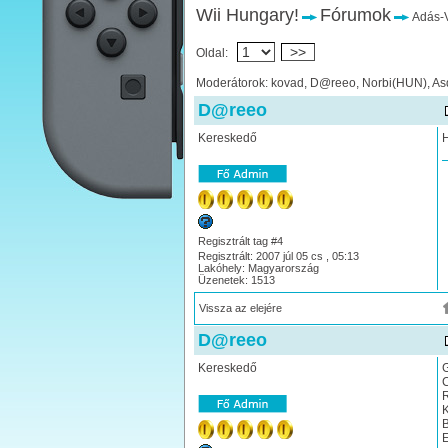
Wii Hungary!
Fórumok
Adás-V
>>
Oldal:
Moderátorok: kovad, D@reeo, Norbi(HUN), As
D@reeo
Kereskedő
H
Regisztrált tag #4
Regisztrált: 2007 júl 05 cs , 05:13
Lakóhely: Magyarország
Üzenetek: 1513
Vissza az elejére
D@reeo
Kereskedő
G
C
R
K
B
E