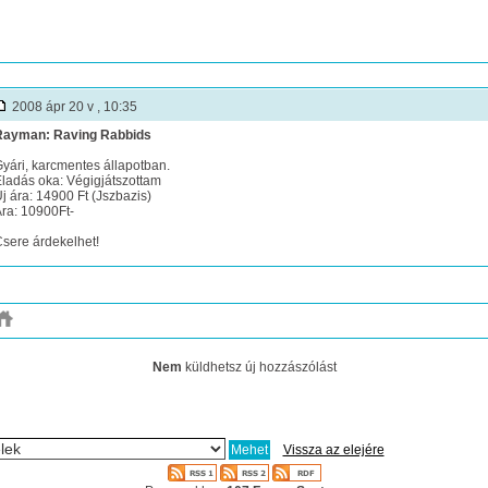
2008 ápr 20 v , 10:35
Rayman: Raving Rabbids
yári, karcmentes állapotban.
ladás oka: Végigjátszottam
j ára: 14900 Ft (Jszbazis)
ra: 10900Ft-
sere árdekelhet!
Nem
küldhetsz új hozzászólást
Vissza az elejére