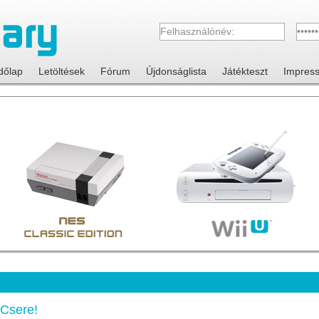
dőlap
Letöltések
Fórum
Újdonságlista
Játékteszt
Impres
-Csere!