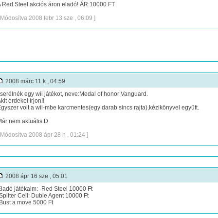
 Red Steel akciós áron eladó! ÁR:10000 FT
 Módosítva 2008 febr 13 sze , 06:09 ]
2008 márc 11 k , 04:59
serélnék egy wii játékot, neve:Medal of honor Vanguard.
kit érdekel írjon!!
gyszer volt a wii-mbe karcmentes(egy darab sincs rajta),kézikönyvel együtt.
ár nem aktuális:D
 Módosítva 2008 ápr 28 h , 01:24 ]
2008 ápr 16 sze , 05:01
ladó játékaim: -Red Steel 10000 Ft
Spliter Cell: Duble Agent 10000 Ft
Bust a move 5000 Ft