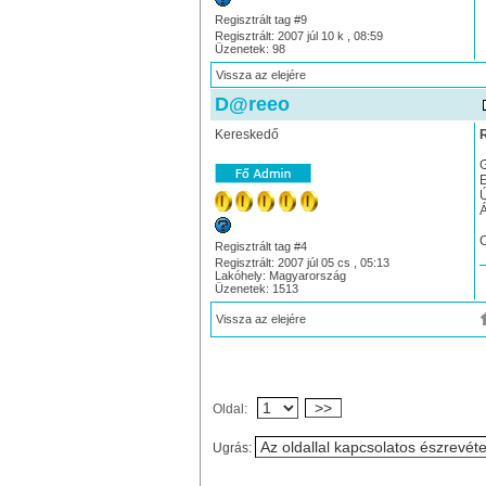
Regisztrált tag #9
Regisztrált: 2007 júl 10 k , 08:59
Üzenetek: 98
Vissza az elejére
D@reeo
Kereskedő
G
E
Ú
Á
C
Regisztrált tag #4
Regisztrált: 2007 júl 05 cs , 05:13
Lakóhely: Magyarország
Üzenetek: 1513
Vissza az elejére
>>
Oldal:
Ugrás: