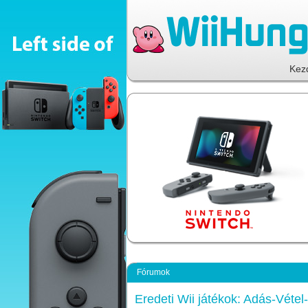
Kez
Fórumok
Eredeti Wii játékok: Adás-Vétel