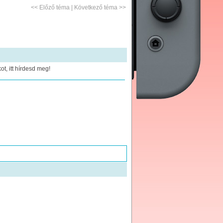
<<
Előző téma
|
Következő téma
>>
t, itt hírdesd meg!