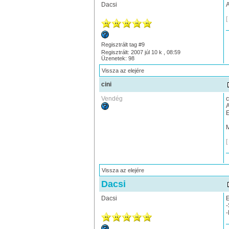
Dacsi
A
[
Regisztrált tag #9
Regisztrált: 2007 júl 10 k , 08:59
Üzenetek: 98
Vissza az elejére
cini
Vendég
c
A
E
M
[
Vissza az elejére
Dacsi
Dacsi
E
-
-