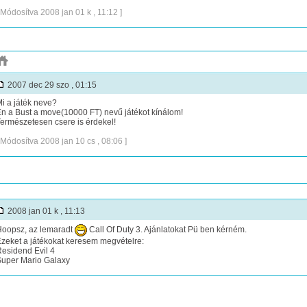
 Módosítva 2008 jan 01 k , 11:12 ]
2007 dec 29 szo , 01:15
i a játék neve?
n a Bust a move(10000 FT) nevű játékot kínálom!
ermészetesen csere is érdekel!
 Módosítva 2008 jan 10 cs , 08:06 ]
2008 jan 01 k , 11:13
oopsz, az lemaradt
Call Of Duty 3. Ajánlatokat Pü ben kérném.
zeket a játékokat keresem megvételre:
esidend Evil 4
uper Mario Galaxy