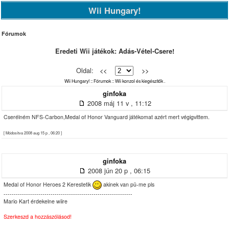
Wii Hungary!
Fórumok
Eredeti Wii játékok: Adás-Vétel-Csere!
Oldal:
<<
>>
Wii Hungary!
::
Fórumok
::
Wii konzol és kiegészítők .
ginfoka
2008 máj 11 v , 11:12
Cserélném NFS-Carbon,Medal of Honor Vanguard játékomat azért mert végigvittem.
[ Módosítva 2008 aug 15 p , 06:20 ]
ginfoka
2008 jún 20 p , 06:15
Medal of Honor Heroes 2 Kerestetik
akinek van pü-me pls
---------------------------------------------------------------
Mario Kart érdekelne wiire
Szerkeszd a hozzászólásod!