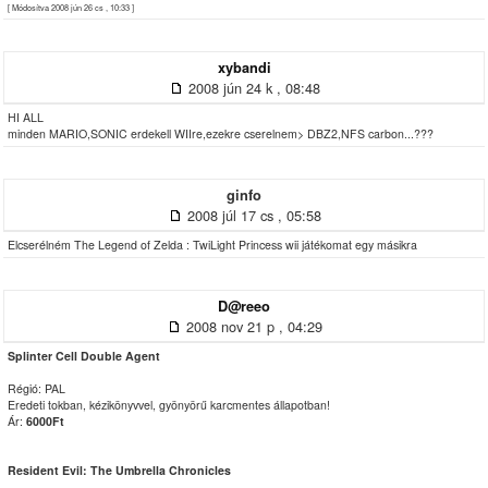
[ Módosítva 2008 jún 26 cs , 10:33 ]
xybandi
2008 jún 24 k , 08:48
HI ALL
minden MARIO,SONIC erdekell WIIre,ezekre cserelnem> DBZ2,NFS carbon...???
ginfo
2008 júl 17 cs , 05:58
Elcserélném The Legend of Zelda : TwiLight Princess wii játékomat egy másikra
D@reeo
2008 nov 21 p , 04:29
Splinter Cell Double Agent
Régió: PAL
Eredeti tokban, kézikönyvvel, gyönyörű karcmentes állapotban!
Ár:
6000Ft
Resident Evil: The Umbrella Chronicles