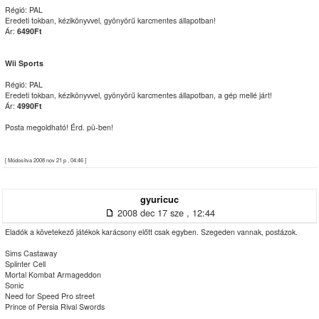
Régió: PAL
Eredeti tokban, kézikönyvvel, gyönyörű karcmentes állapotban!
Ár:
6490Ft
Wii Sports
Régió: PAL
Eredeti tokban, kézikönyvvel, gyönyörű karcmentes állapotban, a gép mellé járt!
Ár:
4990Ft
Posta megoldható! Érd. pü-ben!
[ Módosítva 2008 nov 21 p , 04:46 ]
gyuricuc
2008 dec 17 sze , 12:44
Eladók a követekező játékok karácsony előtt csak egyben. Szegeden vannak, postázok.
Sims Castaway
Splinter Cell
Mortal Kombat Armageddon
Sonic
Need for Speed Pro street
Prince of Persia Rival Swords