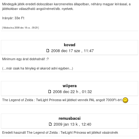
Mindegyik játék eredeti dobozában karcmenetes állapotban, néhány magyar leírással, a
játékokban választható angol/német/stb. nyelvek.
Irányár: 33e Ft
[ Módosítva 2008 dec 18 cs , 09:29 ]
kovad
2008 dec 17 sze , 11:47
Minimum egy árat dobhatnál! :?
(...már csak ha tényleg el akarod adni egyben...)
wiipera
2008 dec 22 h , 01:32
The Legend of Zelda : TwiLight Princess wii játékot vennék PAL angolt 7000Ft-ért
remusbacsi
2009 jan 13 k , 12:40
Eredeti használt The Legend of Zelda : TwiLight Princess wii játékot vásárolnék