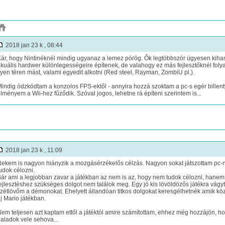
2018 jan 23 k , 08:44
ár, hogy Nintinéknél mindig ugyanaz a lemez pörög. Ők legtöbbször ügyesen kihas
kuális hardwer különlegességeire építenek, de valahogy ez más fejlesztőknél fol
lyen téren mást, valami egyedit alkotni (Red steel, Rayman, ZombiU pl.).
indig ódzkódtam a konzolos FPS-ektől - annyira hozzá szoktam a pc-s egér billen
lményem a Wii-hez fűződik. Szóval jogos, lehetne rá építeni szerintem is...
2018 jan 23 k , 11:09
ekem is nagyon hiányzik a mozgásérzékelős célzás. Nagyon sokat játszottam pc-
udok célozni.
ár ami a legjobban zavar a játékban az nem is az, hogy nem tudok célozni, hane
ejlesztéshez szükséges dolgot nem találok meg. Egy jó kis lövöldözős játékra vá
zétlövőm a démonokat. Ehelyett állandóan titkos dolgokat keresgélhetnék amik köz
j Mario játékban.
em teljesen azt kaptam ettől a játéktól amire számítottam, ehhez még hozzájön, h
aladok vele sehova...