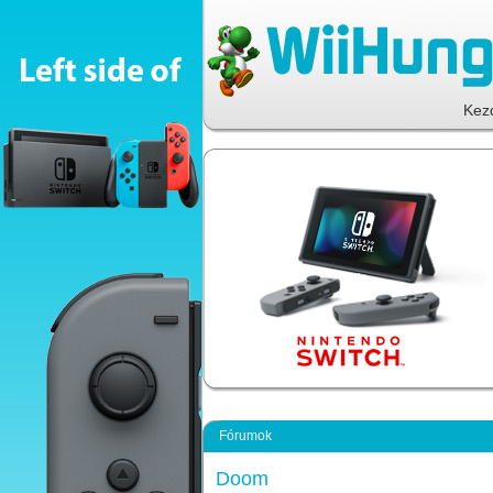
Kez
Fórumok
Doom