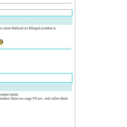
e némi Metroid-os fillinget ezekkel a
etein belül.
e amikor Xbox-on vagy PS-en...már előre félek