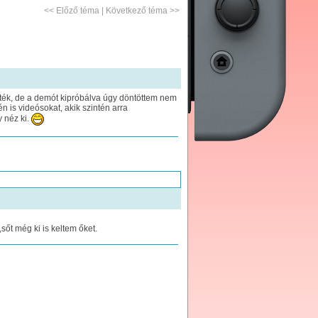
<<
Előző téma
|
Következő téma
>>
ték, de a demót kipróbálva úgy döntöttem nem
 is videósokat, akik szintén arra
 néz ki.
sőt még ki is keltem őket.