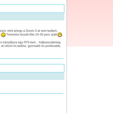
szani, mint ahogy a Doom 3-al sem tudtam,
k
Tremolós leszek tőle 20-30 perc alatt
res irányításra egy FPS-ben... hátbasszákmeg.
-al célzol és találsz, gyorsabb és pontosabb,