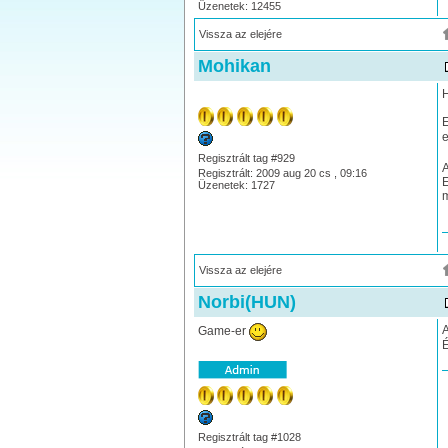
Üzenetek: 12455
Vissza az elejére
Mohikan
H
E
e
Regisztrált tag #929
A
Regisztrált: 2009 aug 20 cs , 09:16
E
Üzenetek: 1727
m
Vissza az elejére
Norbi(HUN)
A
Game-er
É
Regisztrált tag #1028