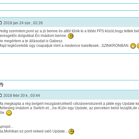
2018 jan 24 sze , 02:26
edig szerintem,pont az a jó benne és attól tűnik ki a többi FPS közül,hogy tettek bel
eresgetős dolgokkal.Én imádom benne.
e megértem a te állásodat is Gabesz.
ajd legközelebb úgy csapatjuk mint a medence balettesek...SZINKRONBAN.
2018 febr 20 k , 03:44
a megkapta a rég beígért mozgásérzékelő célzásrendszerét a játék egy Update ker
ellesleg imádom a Switch-et...,ha itt jön egy Update, az perceken belül lezajlik,d
őle.
propó...
a,Mohikan ez pont neked való Update...