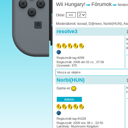
Wii Hungary!
Fórumok
Ninten
<<
Oldal:
Moderátorok: kovad, D@reeo, Norbi(HUN), As
resolve3
K
v
p
Regisztrált tag #299
Regisztrált: 2008 okt 02 cs , 07:06
Üzenetek: 975
Vissza az elejére
Norbi(HUN)
N
Game-er
H
Regisztrált tag #1028
Regisztrált: 2009 nov 08 v , 02:55
Lakóhely: Mushroom Kingdom