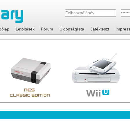
dőlap
Letöltések
Fórum
Újdonságlista
Játékteszt
Impres