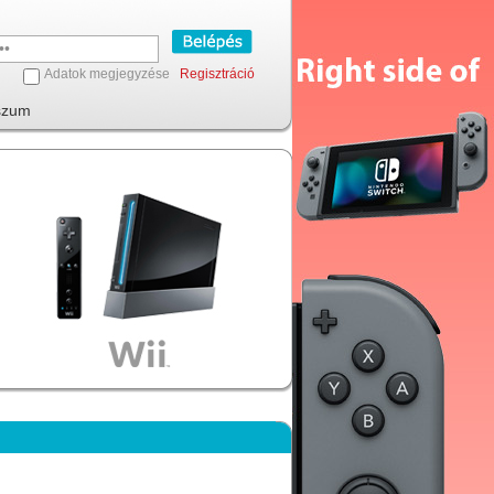
Adatok megjegyzése
Regisztráció
szum