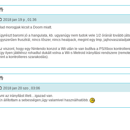
2018 jan 19 p , 01:36
ad morogjak kicsit a Doom miatt.
gyrészt baromi jó a hangulata, kb. ugyanúgy nem tudok vele 1/2 óránál tovább ját
gyszerűen frusztrál, nincs lőszer, nincs healpack, megint egy Imp, jajhovaszaladja
z viszont, hogy egy Nintendo konzol a Wii után le van butítva a PS/Xbox kontrolle
gy ilyen játékhoz rohadtul dukált volna a Wii-s Metroid irányítási rendszere (remote
int a kontrolleres szarakodás).
2018 jan 20 szo , 03:06
mi az irányítást illeti....igazad van.
n állítottam a sebességen,úgy valamivel használhatóbb.