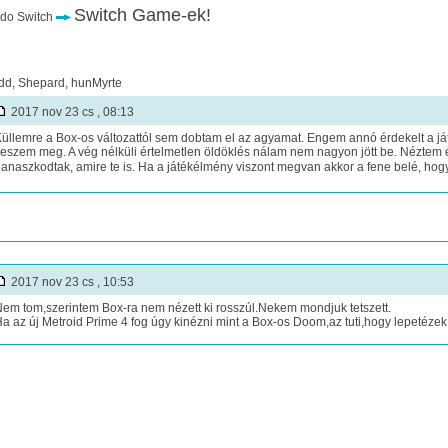
Switch Game-ek!
do Switch
dd, Shepard, hunMyrte
2017 nov 23 cs , 08:13
üllemre a Box-os változattól sem dobtam el az agyamat. Engem annó érdekelt a já
eszem meg. A vég nélküli értelmetlen öldöklés nálam nem nagyon jött be. Néztem én
anaszkodtak, amire te is. Ha a játékélmény viszont megvan akkor a fene belé, hogy
2017 nov 23 cs , 10:53
em tom,szerintem Box-ra nem nézett ki rosszúl.Nekem mondjuk tetszett.
a az új Metroid Prime 4 fog úgy kinézni mint a Box-os Doom,az tuti,hogy lepetézek,