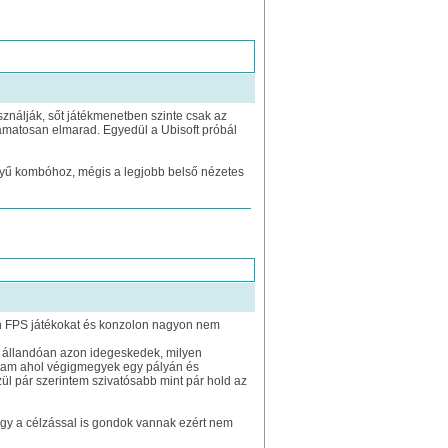
ználják, sőt játékmenetben szinte csak az
yamatosan elmarad. Egyedül a Ubisoft próbál
tyű kombóhoz, mégis a legjobb belső nézetes
n FPS játékokat és konzolon nagyon nem
m állandóan azon idegeskedek, milyen
gytam ahol végigmegyek egy pályán és
ül pár szerintem szivatósabb mint pár hold az
ogy a célzással is gondok vannak ezért nem