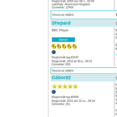
Regisztrált: 2009 nov 08 v , 02:55
Lakóhely: Mushroom Kingdom
Üzenetek: 12455
Vissza az elejére
Shepard
BBC-Player
K
a
i
M
é
Regisztrált tag #2447
Regisztrált: 2010 júl 30 p , 04:21
Üzenetek: 659
Vissza az elejére
Gábor92
N
t
B
f
Regisztrált tag #5899
s
Regisztrált: 2015 okt 15 cs , 09:24
ú
Üzenetek: 251
N
h