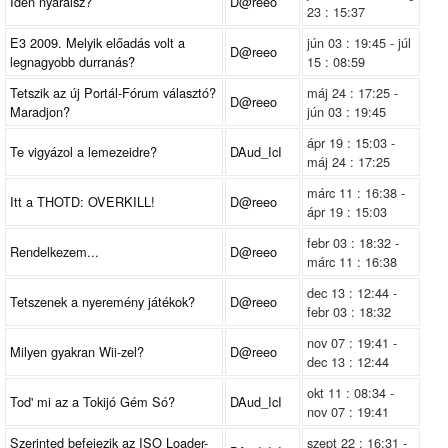
Idén nyaralsz?
D@reeo
23 : 15:37
E3 2009. Melyik előadás volt a
jún 03 : 19:45 - júl
D@reeo
legnagyobb durranás?
15 : 08:59
Tetszik az új Portál-Fórum választó?
máj 24 : 17:25 -
D@reeo
Maradjon?
jún 03 : 19:45
ápr 19 : 15:03 -
Te vigyázol a lemezeidre?
DAud_IcI
máj 24 : 17:25
márc 11 : 16:38 -
Itt a THOTD: OVERKILL!
D@reeo
ápr 19 : 15:03
febr 03 : 18:32 -
Rendelkezem...
D@reeo
márc 11 : 16:38
dec 13 : 12:44 -
Tetszenek a nyeremény játékok?
D@reeo
febr 03 : 18:32
nov 07 : 19:41 -
Milyen gyakran Wii-zel?
D@reeo
dec 13 : 12:44
okt 11 : 08:34 -
Tod' mi az a Tokijó Gém Só?
DAud_IcI
nov 07 : 19:41
Szerinted befejezik az ISO Loader-
szept 22 : 16:31 -