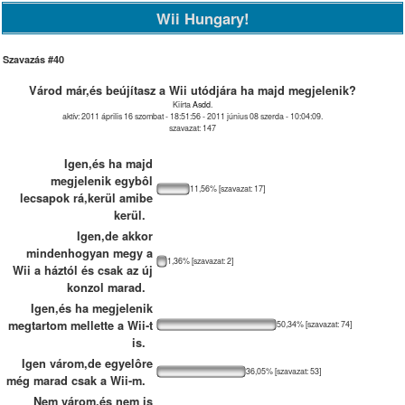
Wii Hungary!
Szavazás #40
Várod már,és beújítasz a Wii utódjára ha majd megjelenik?
Kiírta
Asdd
.
aktív: 2011 április 16 szombat - 18:51:56 - 2011 június 08 szerda - 10:04:09.
szavazat: 147
Igen,és ha majd
megjelenik egybôl
11,56% [szavazat: 17]
lecsapok rá,kerül amibe
kerül.
Igen,de akkor
mindenhogyan megy a
1,36% [szavazat: 2]
Wii a háztól és csak az új
konzol marad.
Igen,és ha megjelenik
megtartom mellette a Wii-t
50,34% [szavazat: 74]
is.
Igen várom,de egyelôre
36,05% [szavazat: 53]
még marad csak a Wii-m.
Nem várom,és nem is