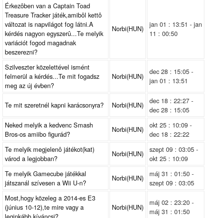
Érkezôben van a Captain Toad
Treasure Tracker játék,amibôl kettô
változat is napvilágot fog látni.A
jan 01 : 13:51 - jan
Norbi(HUN)
kérdés nagyon egyszerû...Te melyik
11 : 00:50
variációt fogod magadnak
beszerezni?
Szilveszter közelettével ismént
dec 28 : 15:05 -
felmerül a kérdés...Te mit fogadsz
Norbi(HUN)
jan 01 : 13:51
meg az új évben?
dec 18 : 22:27 -
Te mit szeretnél kapni karácsonyra?
Norbi(HUN)
dec 28 : 15:05
Neked melyik a kedvenc Smash
okt 25 : 10:09 -
Norbi(HUN)
Bros-os amiibo figurád?
dec 18 : 22:22
Te melyik megjelenô játékot(kat)
szept 09 : 03:05 -
Norbi(HUN)
várod a legjobban?
okt 25 : 10:09
Te melyik Gamecube játékkal
máj 31 : 01:50 -
Norbi(HUN)
játszanál szívesen a Wii U-n?
szept 09 : 03:05
Most,hogy közeleg a 2014-es E3
máj 02 : 23:20 -
(június 10-12),te mire vagy a
Norbi(HUN)
máj 31 : 01:50
leginkább kíváncsi?