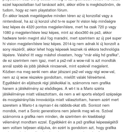
ezzel kapcsolatban tud tanácsot adni, akkor előre is megköszönöm, de
tudom, hogy ez nem playstation fórum.
Én akkor leszek megelégedve minden téren az új konzollal vagy a
nintendoval, ha az új konzol uhd tv-re super hi vision kép minőségre
lesz képes és 4320 pontos megjelenítésre, mert ha csak 720 p vagy
1080 p megjelenítésre lesz képes, mint az xbox360 és ps3, akkor
hadware terén megint alul fog maradni, mert szerintem az új ps4 super
hi vision megjelenítésre lesz képes. 2014-ig nem adnak ki új konzolt a
sony részéről, akkor lehet hogy képesek lesznek rá ekkora technológia
lépésre. Valahol itt vagy máshol olvastam, hogy "már elég hd grafika",
de ez szerintem nem igaz, mert a ps2-nél a wow-nál is azt mondták
annál szebb és jobb játékok nincsenek, mint ezeknél megjelent.
Közben ma meg senki nem akar játszani ps2-vel vagy régi wow-val,
nem az új wow részekre gondoltam, mielőtt valaki félreértené.
Egyébként én eljátszok régi játékokkal is, számomra nem grafika
hanem a játékélmény az elsődleges. A wii-t is a Mario széria
játékélménye miatt választottam, és nem a wii sports elsöprő szépsége
és mozgásirányítás innovációja miatt választottam, hanem azért mert
szeretem a Mario-t a rayman-t és rabbids-okat stb. Sonicot nem
mondok, mert a Sonic generations nem jelenik meg wii-re. Szóval
számomra a grafika nem minden, de szerintem én kisebbségi
véleményt mondtam ezzel. Egyébként én a ps3 grafikai képességétől
sem voltam teljesen elájulva, én ezért is gondolom azt, hogy grafika