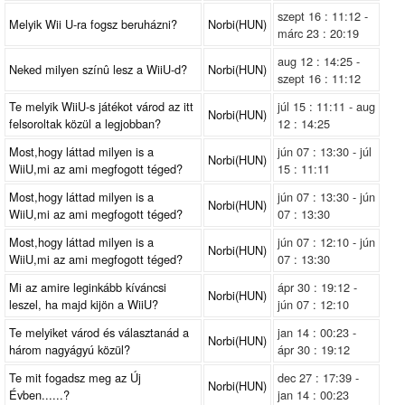
szept 16 : 11:12 -
Melyik Wii U-ra fogsz beruházni?
Norbi(HUN)
márc 23 : 20:19
aug 12 : 14:25 -
Neked milyen színû lesz a WiiU-d?
Norbi(HUN)
szept 16 : 11:12
Te melyik WiiU-s játékot várod az itt
júl 15 : 11:11 - aug
Norbi(HUN)
felsoroltak közül a legjobban?
12 : 14:25
Most,hogy láttad milyen is a
jún 07 : 13:30 - júl
Norbi(HUN)
WiiU,mi az ami megfogott téged?
15 : 11:11
Most,hogy láttad milyen is a
jún 07 : 13:30 - jún
Norbi(HUN)
WiiU,mi az ami megfogott téged?
07 : 13:30
Most,hogy láttad milyen is a
jún 07 : 12:10 - jún
Norbi(HUN)
WiiU,mi az ami megfogott téged?
07 : 13:30
Mi az amire leginkább kíváncsi
ápr 30 : 19:12 -
Norbi(HUN)
leszel, ha majd kijön a WiiU?
jún 07 : 12:10
Te melyiket várod és választanád a
jan 14 : 00:23 -
Norbi(HUN)
három nagyágyú közül?
ápr 30 : 19:12
Te mit fogadsz meg az Új
dec 27 : 17:39 -
Norbi(HUN)
Évben......?
jan 14 : 00:23