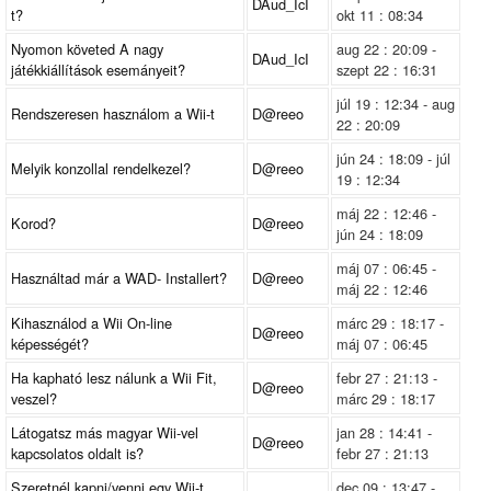
DAud_IcI
t?
okt 11 : 08:34
Nyomon követed A nagy
aug 22 : 20:09 -
DAud_IcI
játékkiállítások esemányeit?
szept 22 : 16:31
júl 19 : 12:34 - aug
Rendszeresen használom a Wii-t
D@reeo
22 : 20:09
jún 24 : 18:09 - júl
Melyik konzollal rendelkezel?
D@reeo
19 : 12:34
máj 22 : 12:46 -
Korod?
D@reeo
jún 24 : 18:09
máj 07 : 06:45 -
Használtad már a WAD- Installert?
D@reeo
máj 22 : 12:46
Kihasználod a Wii On-line
márc 29 : 18:17 -
D@reeo
képességét?
máj 07 : 06:45
Ha kapható lesz nálunk a Wii Fit,
febr 27 : 21:13 -
D@reeo
veszel?
márc 29 : 18:17
Látogatsz más magyar Wii-vel
jan 28 : 14:41 -
D@reeo
kapcsolatos oldalt is?
febr 27 : 21:13
Szeretnél kapni/venni egy Wii-t
dec 09 : 13:47 -