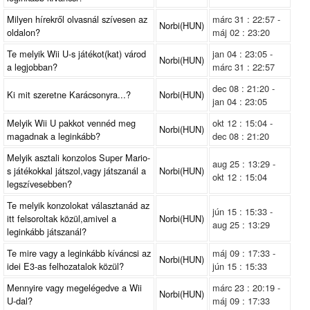
Milyen hírekről olvasnál szívesen az
márc 31 : 22:57 -
Norbi(HUN)
oldalon?
máj 02 : 23:20
Te melyik Wii U-s játékot(kat) várod
jan 04 : 23:05 -
Norbi(HUN)
a legjobban?
márc 31 : 22:57
dec 08 : 21:20 -
Ki mit szeretne Karácsonyra...?
Norbi(HUN)
jan 04 : 23:05
Melyik Wii U pakkot vennéd meg
okt 12 : 15:04 -
Norbi(HUN)
magadnak a leginkább?
dec 08 : 21:20
Melyik asztali konzolos Super Mario-
aug 25 : 13:29 -
s játékokkal játszol,vagy játszanál a
Norbi(HUN)
okt 12 : 15:04
legszívesebben?
Te melyik konzolokat választanád az
jún 15 : 15:33 -
itt felsoroltak közül,amivel a
Norbi(HUN)
aug 25 : 13:29
leginkább játszanál?
Te mire vagy a leginkább kíváncsi az
máj 09 : 17:33 -
Norbi(HUN)
idei E3-as felhozatalok közül?
jún 15 : 15:33
Mennyire vagy megelégedve a Wii
márc 23 : 20:19 -
Norbi(HUN)
U-dal?
máj 09 : 17:33