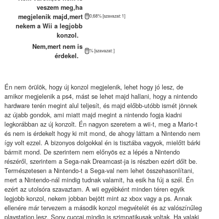
veszem meg,ha
megjelenik majd,mert
0,68% [szavazat: 1]
nekem a Wii a legjobb
konzol.
Nem,mert nem is
% [szavazat: ]
érdekel.
Én nem örülök, hogy új konzol megjelenik, lehet hogy jó lesz, de
amikor megjelenik a ps4, mást se lehet majd hallani, hogy a nintendo
hardware terén megint alul teljesít, és majd előbb-utóbb ismét jönnek
az újabb gondok, ami miatt majd megint a nintendo fogja kiadni
legkorábban az új konzolt. Én nagyon szeretem a wii-t, meg a Mario-t
és nem is érdekelt hogy ki mit mond, de ahogy láttam a Nintendo nem
így volt ezzel. A bizonyos dolgokkal én is tisztába vagyok, mielőtt bárki
bármit mond. De szerintem nem előnyös ez a lépés a Nintendo
részéről, szerintem a Sega-nak Dreamcast-ja is részben ezért dőlt be.
Természetesen a Nintendo-t a Sega-val nem lehet összehasonlítani,
mert a Nintendo-nál mindig tudnak valamit, ha esik ha fúj a szél. Én
ezért az utolsóra szavaztam. A wii egyébként minden téren egyik
legjobb konzol, nekem jobban bejött mint az xbox vagy a ps. Annak
ellenére már tervezem a második konzol megvételét és az valószínűleg
playstation lesz. Sony cuccai mindig is szimpatikusak voltak. Ha valaki