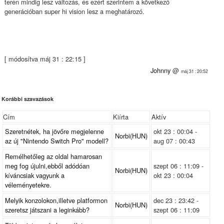
terén mindig lesz változás, és ezért szerintem a következő
generációban super hi vision lesz a meghatározó.
[ módosítva máj 31 : 22:15 ]
Johnny
@
máj 31 : 20:52
Korábbi szavazások
Cím
Kiírta
Aktív
Szeretnétek, ha jövőre megjelenne
okt 23 : 00:04 -
Norbi(HUN)
az új "Nintendo Switch Pro" modell?
aug 07 : 00:43
Remélhetőleg az oldal hamarosan
meg fog újulni,ebből adódóan
szept 06 : 11:09 -
Norbi(HUN)
kíváncsiak vagyunk a
okt 23 : 00:04
véleményetekre.
Melyik konzolokon,illetve platformon
dec 23 : 23:42 -
Norbi(HUN)
szeretsz játszani a leginkább?
szept 06 : 11:09