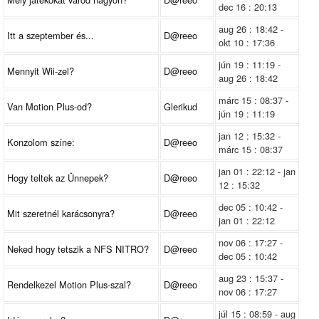
dec 16 : 20:13
aug 26 : 18:42 -
Itt a szeptember és...
D@reeo
okt 10 : 17:36
jún 19 : 11:19 -
Mennyit Wii-zel?
D@reeo
aug 26 : 18:42
márc 15 : 08:37 -
Van Motion Plus-od?
Glerikud
jún 19 : 11:19
jan 12 : 15:32 -
Konzolom színe:
D@reeo
márc 15 : 08:37
jan 01 : 22:12 - jan
Hogy teltek az Ünnepek?
D@reeo
12 : 15:32
dec 05 : 10:42 -
Mit szeretnél karácsonyra?
D@reeo
jan 01 : 22:12
nov 06 : 17:27 -
Neked hogy tetszik a NFS NITRO?
D@reeo
dec 05 : 10:42
aug 23 : 15:37 -
Rendelkezel Motion Plus-szal?
D@reeo
nov 06 : 17:27
júl 15 : 08:59 - aug