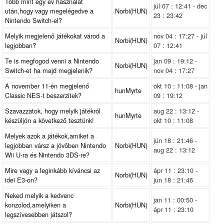
Több mint egy év használat
júl 07 : 12:41 - dec
után,hogy vagy megelégedve a
Norbi(HUN)
23 : 23:42
Nintendo Switch-el?
Melyik megjelenő játékokat várod a
nov 04 : 17:27 - júl
Norbi(HUN)
legjobban?
07 : 12:41
Te is megfogod venni a Nintendo
jan 09 : 19:12 -
Norbi(HUN)
Switch-et ha majd megjelenik?
nov 04 : 17:27
A november 11-én megjelenő
okt 10 : 11:08 - jan
hunMyrte
Classic NES-t beszerzitek?
09 : 19:12
Szavazzatok, hogy melyik játékról
aug 22 : 13:12 -
hunMyrte
készüljön a következő tesztünk!
okt 10 : 11:08
Melyek azok a játékok,amiket a
jún 18 : 21:46 -
legjobban vársz a jövôben Nintendo
Norbi(HUN)
aug 22 : 13:12
Wii U-ra és Nintendo 3DS-re?
Mire vagy a leginkább kíváncsi az
ápr 11 : 23:10 -
Norbi(HUN)
idei E3-on?
jún 18 : 21:46
Neked melyik a kedvenc
jan 11 : 00:50 -
konzolod,amelyiken a
Norbi(HUN)
ápr 11 : 23:10
legszívesebben játszol?