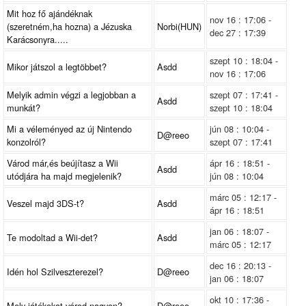
Mit hoz fő ajándéknak
nov 16 : 17:06 -
(szeretném,ha hozna) a Jézuska
Norbi(HUN)
dec 27 : 17:39
Karácsonyra.....
szept 10 : 18:04 -
Mikor játszol a legtöbbet?
Asdd
nov 16 : 17:06
Melyik admin végzi a legjobban a
szept 07 : 17:41 -
Asdd
munkát?
szept 10 : 18:04
Mi a véleményed az új Nintendo
jún 08 : 10:04 -
D@reeo
konzolról?
szept 07 : 17:41
Várod már,és beújítasz a Wii
ápr 16 : 18:51 -
Asdd
utódjára ha majd megjelenik?
jún 08 : 10:04
márc 05 : 12:17 -
Veszel majd 3DS-t?
Asdd
ápr 16 : 18:51
jan 06 : 18:07 -
Te modoltad a Wii-det?
Asdd
márc 05 : 12:17
dec 16 : 20:13 -
Idén hol Szilveszterezel?
D@reeo
jan 06 : 18:07
okt 10 : 17:36 -
Mely játékokat várod nagyon?
D@reeo