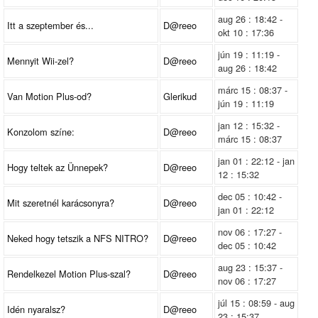
aug 26 : 18:42 -
Itt a szeptember és...
D@reeo
okt 10 : 17:36
jún 19 : 11:19 -
Mennyit Wii-zel?
D@reeo
aug 26 : 18:42
márc 15 : 08:37 -
Van Motion Plus-od?
Glerikud
jún 19 : 11:19
jan 12 : 15:32 -
Konzolom színe:
D@reeo
márc 15 : 08:37
jan 01 : 22:12 - jan
Hogy teltek az Ünnepek?
D@reeo
12 : 15:32
dec 05 : 10:42 -
Mit szeretnél karácsonyra?
D@reeo
jan 01 : 22:12
nov 06 : 17:27 -
Neked hogy tetszik a NFS NITRO?
D@reeo
dec 05 : 10:42
aug 23 : 15:37 -
Rendelkezel Motion Plus-szal?
D@reeo
nov 06 : 17:27
júl 15 : 08:59 - aug
Idén nyaralsz?
D@reeo
23 : 15:37