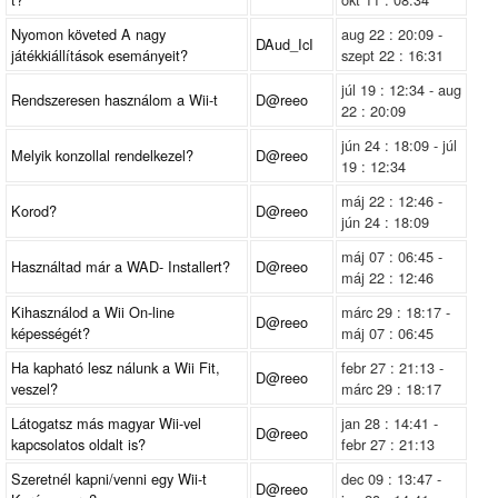
Nyomon követed A nagy
aug 22 : 20:09 -
DAud_IcI
játékkiállítások esemányeit?
szept 22 : 16:31
júl 19 : 12:34 - aug
Rendszeresen használom a Wii-t
D@reeo
22 : 20:09
jún 24 : 18:09 - júl
Melyik konzollal rendelkezel?
D@reeo
19 : 12:34
máj 22 : 12:46 -
Korod?
D@reeo
jún 24 : 18:09
máj 07 : 06:45 -
Használtad már a WAD- Installert?
D@reeo
máj 22 : 12:46
Kihasználod a Wii On-line
márc 29 : 18:17 -
D@reeo
képességét?
máj 07 : 06:45
Ha kapható lesz nálunk a Wii Fit,
febr 27 : 21:13 -
D@reeo
veszel?
márc 29 : 18:17
Látogatsz más magyar Wii-vel
jan 28 : 14:41 -
D@reeo
kapcsolatos oldalt is?
febr 27 : 21:13
Szeretnél kapni/venni egy Wii-t
dec 09 : 13:47 -
D@reeo