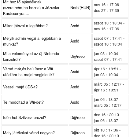
Mit hoz fő ajándéknak
nov 16 : 17:06 -
(szeretném,ha hozna) a Jézuska
Norbi(HUN)
dec 27 : 17:39
Karácsonyra.....
szept 10 : 18:04 -
Mikor játszol a legtöbbet?
Asdd
nov 16 : 17:06
Melyik admin végzi a legjobban a
szept 07 : 17:41 -
Asdd
munkát?
szept 10 : 18:04
Mi a véleményed az új Nintendo
jún 08 : 10:04 -
D@reeo
konzolról?
szept 07 : 17:41
Várod már,és beújítasz a Wii
ápr 16 : 18:51 -
Asdd
utódjára ha majd megjelenik?
jún 08 : 10:04
márc 05 : 12:17 -
Veszel majd 3DS-t?
Asdd
ápr 16 : 18:51
jan 06 : 18:07 -
Te modoltad a Wii-det?
Asdd
márc 05 : 12:17
dec 16 : 20:13 -
Idén hol Szilveszterezel?
D@reeo
jan 06 : 18:07
okt 10 : 17:36 -
Mely játékokat várod nagyon?
D@reeo
dec 16 : 20:13