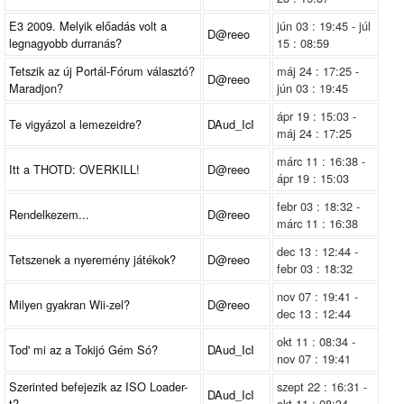
E3 2009. Melyik előadás volt a
jún 03 : 19:45 - júl
D@reeo
legnagyobb durranás?
15 : 08:59
Tetszik az új Portál-Fórum választó?
máj 24 : 17:25 -
D@reeo
Maradjon?
jún 03 : 19:45
ápr 19 : 15:03 -
Te vigyázol a lemezeidre?
DAud_IcI
máj 24 : 17:25
márc 11 : 16:38 -
Itt a THOTD: OVERKILL!
D@reeo
ápr 19 : 15:03
febr 03 : 18:32 -
Rendelkezem...
D@reeo
márc 11 : 16:38
dec 13 : 12:44 -
Tetszenek a nyeremény játékok?
D@reeo
febr 03 : 18:32
nov 07 : 19:41 -
Milyen gyakran Wii-zel?
D@reeo
dec 13 : 12:44
okt 11 : 08:34 -
Tod' mi az a Tokijó Gém Só?
DAud_IcI
nov 07 : 19:41
Szerinted befejezik az ISO Loader-
szept 22 : 16:31 -
DAud_IcI
t?
okt 11 : 08:34