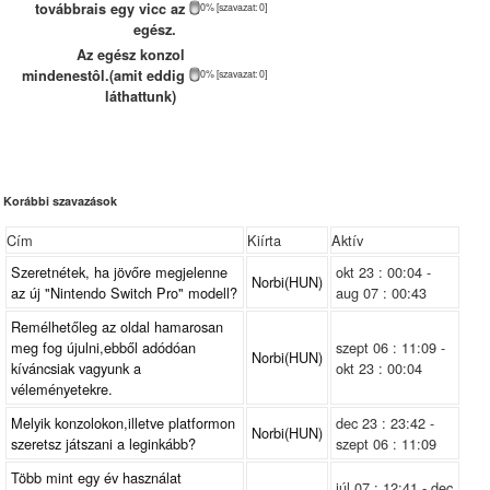
továbbrais egy vicc az
0% [szavazat: 0]
egész.
Az egész konzol
mindenestôl.(amit eddig
0% [szavazat: 0]
láthattunk)
Korábbi szavazások
Cím
Kiírta
Aktív
Szeretnétek, ha jövőre megjelenne
okt 23 : 00:04 -
Norbi(HUN)
az új "Nintendo Switch Pro" modell?
aug 07 : 00:43
Remélhetőleg az oldal hamarosan
meg fog újulni,ebből adódóan
szept 06 : 11:09 -
Norbi(HUN)
kíváncsiak vagyunk a
okt 23 : 00:04
véleményetekre.
Melyik konzolokon,illetve platformon
dec 23 : 23:42 -
Norbi(HUN)
szeretsz játszani a leginkább?
szept 06 : 11:09
Több mint egy év használat
júl 07 : 12:41 - dec