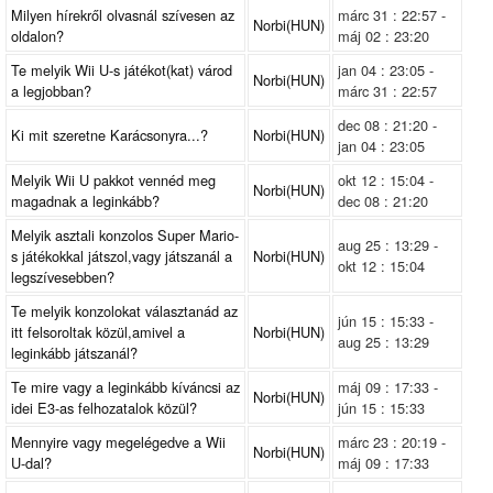
Milyen hírekről olvasnál szívesen az
márc 31 : 22:57 -
Norbi(HUN)
oldalon?
máj 02 : 23:20
Te melyik Wii U-s játékot(kat) várod
jan 04 : 23:05 -
Norbi(HUN)
a legjobban?
márc 31 : 22:57
dec 08 : 21:20 -
Ki mit szeretne Karácsonyra...?
Norbi(HUN)
jan 04 : 23:05
Melyik Wii U pakkot vennéd meg
okt 12 : 15:04 -
Norbi(HUN)
magadnak a leginkább?
dec 08 : 21:20
Melyik asztali konzolos Super Mario-
aug 25 : 13:29 -
s játékokkal játszol,vagy játszanál a
Norbi(HUN)
okt 12 : 15:04
legszívesebben?
Te melyik konzolokat választanád az
jún 15 : 15:33 -
itt felsoroltak közül,amivel a
Norbi(HUN)
aug 25 : 13:29
leginkább játszanál?
Te mire vagy a leginkább kíváncsi az
máj 09 : 17:33 -
Norbi(HUN)
idei E3-as felhozatalok közül?
jún 15 : 15:33
Mennyire vagy megelégedve a Wii
márc 23 : 20:19 -
Norbi(HUN)
U-dal?
máj 09 : 17:33