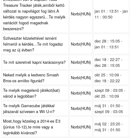
Treasure Tracker játék,amibôl kettô
változat is napvilágot fog látni.A
jan 01 : 13:51 - jan
Norbi(HUN)
kérdés nagyon egyszerû...Te melyik
11 : 00:50
variációt fogod magadnak
beszerezni?
Szilveszter közelettével ismént
dec 28 : 15:05 -
felmerül a kérdés...Te mit fogadsz
Norbi(HUN)
jan 01 : 13:51
meg az új évben?
dec 18 : 22:27 -
Te mit szeretnél kapni karácsonyra?
Norbi(HUN)
dec 28 : 15:05
Neked melyik a kedvenc Smash
okt 25 : 10:09 -
Norbi(HUN)
Bros-os amiibo figurád?
dec 18 : 22:22
Te melyik megjelenô játékot(kat)
szept 09 : 03:05 -
Norbi(HUN)
várod a legjobban?
okt 25 : 10:09
Te melyik Gamecube játékkal
máj 31 : 01:50 -
Norbi(HUN)
játszanál szívesen a Wii U-n?
szept 09 : 03:05
Most,hogy közeleg a 2014-es E3
máj 02 : 23:20 -
(június 10-12),te mire vagy a
Norbi(HUN)
máj 31 : 01:50
leginkább kíváncsi?