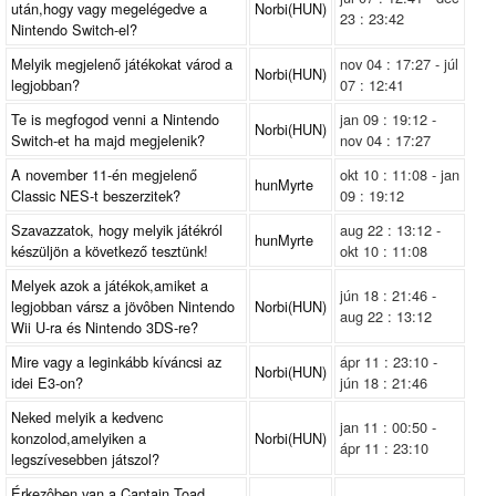
után,hogy vagy megelégedve a
Norbi(HUN)
23 : 23:42
Nintendo Switch-el?
Melyik megjelenő játékokat várod a
nov 04 : 17:27 - júl
Norbi(HUN)
legjobban?
07 : 12:41
Te is megfogod venni a Nintendo
jan 09 : 19:12 -
Norbi(HUN)
Switch-et ha majd megjelenik?
nov 04 : 17:27
A november 11-én megjelenő
okt 10 : 11:08 - jan
hunMyrte
Classic NES-t beszerzitek?
09 : 19:12
Szavazzatok, hogy melyik játékról
aug 22 : 13:12 -
hunMyrte
készüljön a következő tesztünk!
okt 10 : 11:08
Melyek azok a játékok,amiket a
jún 18 : 21:46 -
legjobban vársz a jövôben Nintendo
Norbi(HUN)
aug 22 : 13:12
Wii U-ra és Nintendo 3DS-re?
Mire vagy a leginkább kíváncsi az
ápr 11 : 23:10 -
Norbi(HUN)
idei E3-on?
jún 18 : 21:46
Neked melyik a kedvenc
jan 11 : 00:50 -
konzolod,amelyiken a
Norbi(HUN)
ápr 11 : 23:10
legszívesebben játszol?
Érkezôben van a Captain Toad