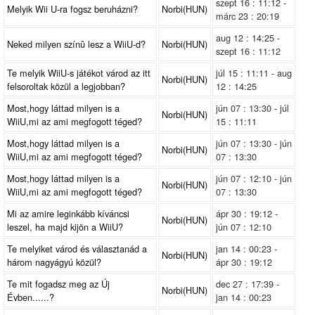
szept 16 : 11:12 -
Melyik Wii U-ra fogsz beruházni?
Norbi(HUN)
márc 23 : 20:19
aug 12 : 14:25 -
Neked milyen színû lesz a WiiU-d?
Norbi(HUN)
szept 16 : 11:12
Te melyik WiiU-s játékot várod az itt
júl 15 : 11:11 - aug
Norbi(HUN)
felsoroltak közül a legjobban?
12 : 14:25
Most,hogy láttad milyen is a
jún 07 : 13:30 - júl
Norbi(HUN)
WiiU,mi az ami megfogott téged?
15 : 11:11
Most,hogy láttad milyen is a
jún 07 : 13:30 - jún
Norbi(HUN)
WiiU,mi az ami megfogott téged?
07 : 13:30
Most,hogy láttad milyen is a
jún 07 : 12:10 - jún
Norbi(HUN)
WiiU,mi az ami megfogott téged?
07 : 13:30
Mi az amire leginkább kíváncsi
ápr 30 : 19:12 -
Norbi(HUN)
leszel, ha majd kijön a WiiU?
jún 07 : 12:10
Te melyiket várod és választanád a
jan 14 : 00:23 -
Norbi(HUN)
három nagyágyú közül?
ápr 30 : 19:12
Te mit fogadsz meg az Új
dec 27 : 17:39 -
Norbi(HUN)
Évben......?
jan 14 : 00:23