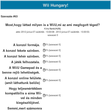
Wii Hungary!
Szavazás #63
Most,hogy láttad milyen is a WiiU,mi az ami megfogott téged?
Kiírta
Norbi(HUN)
.
aktív: 2012 június 07 csütörtök - 13:30:08 - 2012 június 07 csütörtök - 13:30:53.
szavazat: 0
A konzol formája.
0% [szavazat: 0]
A konzol fekete színben.
0% [szavazat: 0]
A konzol fehér színben.
0% [szavazat: 0]
A játék felhozatala.
0% [szavazat: 0]
A WiiU Gamepad és a
0% [szavazat: 0]
benne rejlô lehetôségek.
A konzol online felülete.
0% [szavazat: 0]
(amit láthattunk belöle)
Hogy teljesmértékben
kompatibilis a sima Wii-
0% [szavazat: 0]
vel és minden
kiegészítôjével.
Semmi,mert számomra