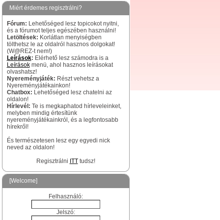
Miért érdemes regisztrálni?
Fórum:
Lehetőséged lesz topicokot nyitni,
és a fórumot teljes egészében használni!
Letöltések:
Korlátlan menyiségben
tölthetsz le az oldalról hasznos dolgokat!
(W@REZ-t nem!)
Leírások
:
Elérhető lesz számodra is a
Leírások
menü, ahol hasznos leírásokat
olvashatsz!
Nyereményjáték:
Részt vehetsz a
Nyereményjátékainkon!
Chatbox:
Lehetőséged lesz chatelni az
oldalon!
Hírlevél:
Te is megkaphatod hírleveleinket,
melyben mindig értesítünk
nyereményjátékainkról, és a legfontosabb
hírekről!
És természetesen lesz egy egyedi nick
neved az oldalon!
Regisztrálni
ITT
tudsz!
[Welcome]
Felhasználó:
Jelszó: