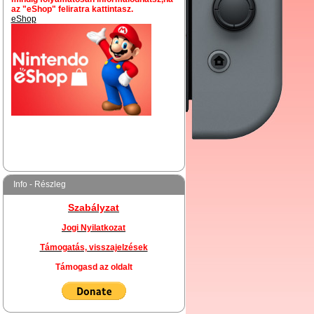
az "eShop" feliratra kattintasz.
eShop
Info - Részleg
Szabályzat
Jogi Nyilatkozat
Támogatás, visszajelzések
Támogasd az oldalt