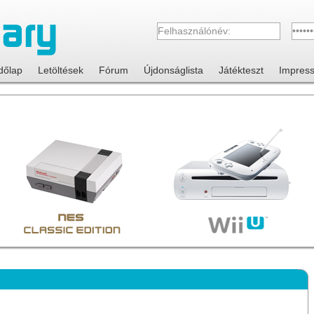
dőlap
Letöltések
Fórum
Újdonságlista
Játékteszt
Impres