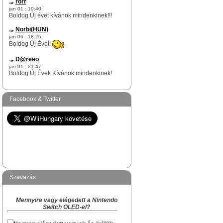
rorr
jan 01 : 19:40
Boldog Új évet kívánok mindenkinek!!!
Norbi(HUN)
jan 06 : 18:25
Boldog Új Évet!
D@reeo
jan 01 : 21:47
Boldog Új Évek Kívánok mindenkinek!
Norbi(HUN)
dec 17 : 12:51
Facebook & Twitter
rorr te egy igazi WiiHungary-s túlélő vagy
itt az oldalon.
Na skacok, van még olyan "rejtett" Survivor
köztetek mint rorr kolega?
Norbi(HUN)
dec 09 : 17:29
Hi!
Szavazás
Akiben van Karácsonyi hangulat és akinek
van kedved hangolódni az ünnepekre, az
Mennyire vagy elégedett a Nintendo
megírhatja a készülődés és a Karácsony
Switch OLED-el?
várás hangulatát, hogy kinek hogyan zajlik
a "Ki mit kapott Karácsonyra" topikba.