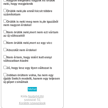
Nagyon elégedett vagyok és örülök
neki, hogy megjelenik
...ha csak nem halt ki véglegesen az oldal.
Norbi(HUN)
Örülök neki,de ennél kicsit többre
számítottam
okt 13 : 22:57
Szerintem már nem nagyon...
Örülök is neki meg nem is,de igazából
nem nagyon érdekel
stewe81
szept 20 : 08:01
Sziasztok! Él még azért az oldal?
Nem örülök neki,mert nem ezt vártam
az új változattól
Norbi(HUN)
febr 11 : 14:49
Nem örülök neki,mert ez egy vicc
Nem gondoltam volna resolve , hogy te
még fellátogatsz az oldalra.
Abszolút nem érdekel
Xbox -os léted révén gondoltam hogy lesz
egy Series géped.
Nem értem, hogy miért kell ennyi
Én lassan két hete várom hogy
változatban kiadni
megérkezzen a PS5 Digital gépem.A
megjelenéskor már egyszer
Jó, hogy lesz egy ilyen változat is
berendeltem,de meguntam hogy fél év
után sem volt kapható, inkább
Jobban örültem volna, ha nem egy
elruházkodtam az árát.
újabb Switch modellt, hanem egy teljesen
Switch megvan az mellé pedig hogy
új gépet csinálnak
tánogassam a Japánokat csak egy PS5
jöhet szóba.Nagyon sok rá a jó játék.Az új
kontroller pedig olyan élmény ami csak
PS-en van.A PSVR2 is most jön az pedig
Kiírta
Norbi(HUN)
megint egy brutál kütyü.Volt egyes VR-om,
szavazat: 51
szerettem nagyon.
Korábbi szavazások