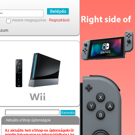
Adatok megjegyzése
Regisztráció
szum
Aktuális eShop újdonságok
Az aktuális heti eShop-os újdonságokról
mindig folyamatosan informálódhatsz,ha