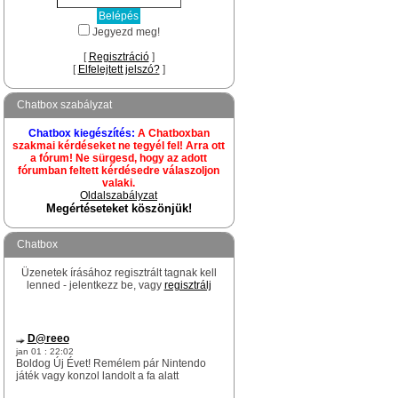
Jegyezd meg!
[
Regisztráció
]
[
Elfelejtett jelszó?
]
Chatbox szabályzat
Chatbox kiegészítés:
A Chatboxban
szakmai kérdéseket ne tegyél fel! Arra ott
a fórum! Ne sürgesd, hogy az adott
fórumban feltett kérdésedre válaszoljon
valaki.
Oldalszabályzat
Megértéseteket köszönjük!
Chatbox
Üzenetek írásához regisztrált tagnak kell
lenned - jelentkezz be, vagy
regisztrálj
D@reeo
jan 01 : 22:02
Boldog Új Évet! Remélem pár Nintendo
játék vagy konzol landolt a fa alatt