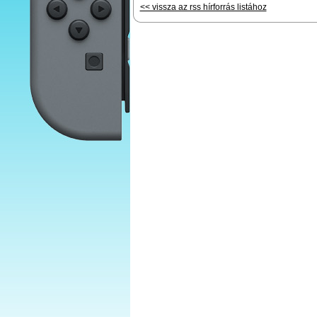
<< vissza az rss hírforrás listához