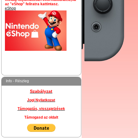
az "eShop" feliratra kattintasz.
eShop
Info - Részleg
Szabályzat
Jogi Nyilatkozat
Támogatás, visszajelzések
Támogasd az oldalt