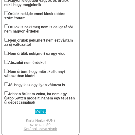
Nagyon elégedett vagyok és örülök
neki, hogy megjelenik
...ha csak nem halt ki véglegesen az oldal.
Norbi(HUN)
Örülök neki,de ennél kicsit többre
számítottam
okt 13 : 22:57
Szerintem már nem nagyon...
Örülök is neki meg nem is,de igazából
nem nagyon érdekel
stewe81
szept 20 : 08:01
Sziasztok! Él még azért az oldal?
Nem örülök neki,mert nem ezt vártam
az új változattól
Norbi(HUN)
febr 11 : 14:49
Nem örülök neki,mert ez egy vicc
Nem gondoltam volna resolve , hogy te
még fellátogatsz az oldalra.
Abszolút nem érdekel
Xbox -os léted révén gondoltam hogy lesz
egy Series géped.
Nem értem, hogy miért kell ennyi
Én lassan két hete várom hogy
változatban kiadni
megérkezzen a PS5 Digital gépem.A
megjelenéskor már egyszer
Jó, hogy lesz egy ilyen változat is
berendeltem,de meguntam hogy fél év
után sem volt kapható, inkább
Jobban örültem volna, ha nem egy
elruházkodtam az árát.
újabb Switch modellt, hanem egy teljesen
Switch megvan az mellé pedig hogy
új gépet csinálnak
tánogassam a Japánokat csak egy PS5
jöhet szóba.Nagyon sok rá a jó játék.Az új
kontroller pedig olyan élmény ami csak
PS-en van.A PSVR2 is most jön az pedig
Kiírta
Norbi(HUN)
megint egy brutál kütyü.Volt egyes VR-om,
szavazat: 50
szerettem nagyon.
Korábbi szavazások