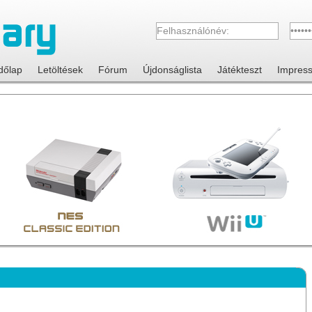
dőlap
Letöltések
Fórum
Újdonságlista
Játékteszt
Impres