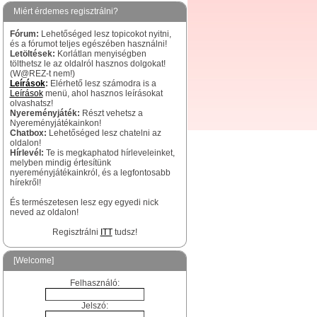
Miért érdemes regisztrálni?
Fórum:
Lehetőséged lesz topicokot nyitni,
és a fórumot teljes egészében használni!
Letöltések:
Korlátlan menyiségben
tölthetsz le az oldalról hasznos dolgokat!
(W@REZ-t nem!)
Leírások
:
Elérhető lesz számodra is a
Leírások
menü, ahol hasznos leírásokat
olvashatsz!
Nyereményjáték:
Részt vehetsz a
Nyereményjátékainkon!
Chatbox:
Lehetőséged lesz chatelni az
oldalon!
Hírlevél:
Te is megkaphatod hírleveleinket,
melyben mindig értesítünk
nyereményjátékainkról, és a legfontosabb
hírekről!
És természetesen lesz egy egyedi nick
neved az oldalon!
Regisztrálni
ITT
tudsz!
[Welcome]
Felhasználó:
Jelszó: