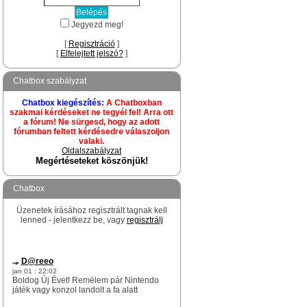
Jegyezd meg!
[
Regisztráció
]
[
Elfelejtett jelszó?
]
Chatbox szabályzat
Chatbox kiegészítés:
A Chatboxban
szakmai kérdéseket ne tegyél fel! Arra ott
a fórum! Ne sürgesd, hogy az adott
fórumban feltett kérdésedre válaszoljon
valaki.
Oldalszabályzat
Megértéseteket köszönjük!
Chatbox
Üzenetek írásához regisztrált tagnak kell
lenned - jelentkezz be, vagy
regisztrálj
D@reeo
jan 01 : 22:02
Boldog Új Évet! Remélem pár Nintendo
játék vagy konzol landolt a fa alatt