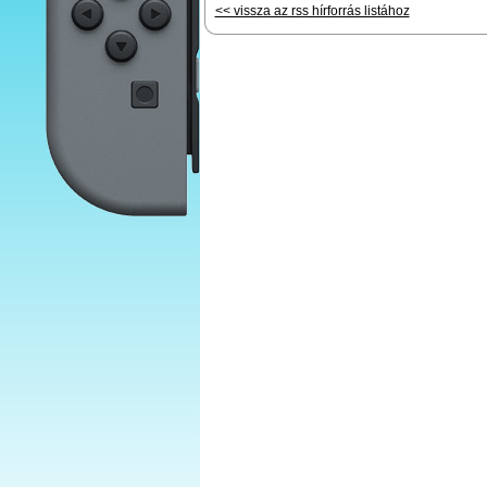
<< vissza az rss hírforrás listához