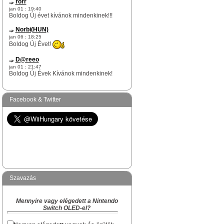
rorr
jan 01 : 19:40
Boldog Új évet kívánok mindenkinek!!!
Norbi(HUN)
jan 06 : 18:25
Boldog Új Évet!
D@reeo
jan 01 : 21:47
Boldog Új Évek Kívánok mindenkinek!
Norbi(HUN)
dec 17 : 12:51
Facebook & Twitter
rorr te egy igazi WiiHungary-s túlélő vagy
itt az oldalon.
Na skacok, van még olyan "rejtett" Survivor
köztetek mint rorr kolega?
Norbi(HUN)
dec 09 : 17:29
Hi!
Szavazás
Akiben van Karácsonyi hangulat és akinek
van kedved hangolódni az ünnepekre, az
Mennyire vagy elégedett a Nintendo
megírhatja a készülődés és a Karácsony
Switch OLED-el?
várás hangulatát, hogy kinek hogyan zajlik
a "Ki mit kapott Karácsonyra" topikba.