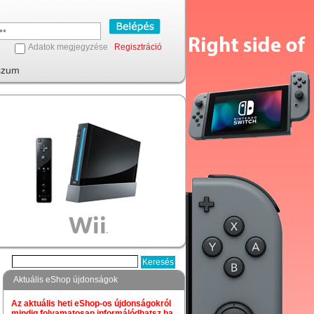
Adatok megjegyzése
Regisztráció
szum
Aktuális eShop újdonságok
Az aktuális heti eShop-os újdonságokról
mindig folyamatosan informálódhatsz,ha