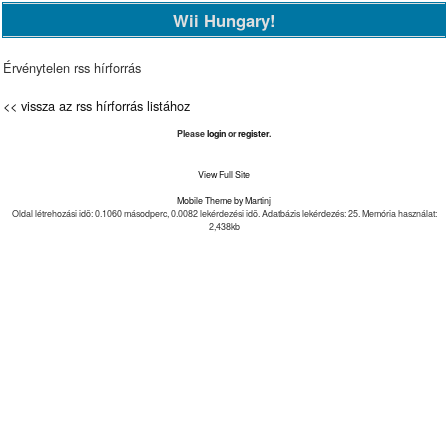
Wii Hungary!
Érvénytelen rss hírforrás
<< vissza az rss hírforrás listához
Please
login
or
register
.
View Full Site
Mobile Theme by Martinj
Oldal létrehozási idõ: 0.1060 másodperc, 0.0082 lekérdezési idõ. Adatbázis lekérdezés: 25. Memória használat:
2,438kb