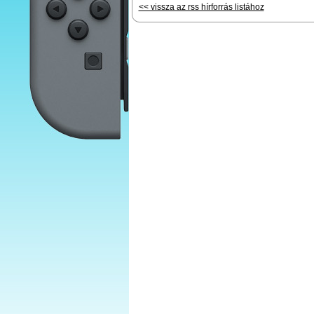
<< vissza az rss hírforrás listához