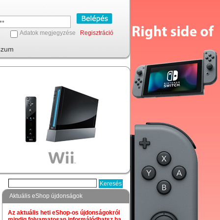
Adatok megjegyzése
Regisztráció
szum
Aktuális eShop újdonságok
Az aktuális heti eShop-os újdonságokról
mindig folyamatosan informálódhatsz,ha