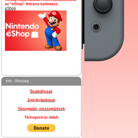
az "eShop" feliratra kattintasz.
eShop
Info - Részleg
Szabályzat
Jogi Nyilatkozat
Támogatás, visszajelzések
Támogasd az oldalt