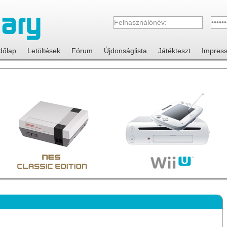
dőlap
Letöltések
Fórum
Újdonságlista
Játékteszt
Impres