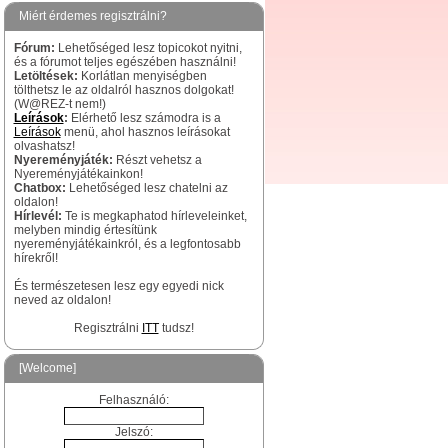
Miért érdemes regisztrálni?
Fórum:
Lehetőséged lesz topicokot nyitni,
és a fórumot teljes egészében használni!
Letöltések:
Korlátlan menyiségben
tölthetsz le az oldalról hasznos dolgokat!
(W@REZ-t nem!)
Leírások
:
Elérhető lesz számodra is a
Leírások
menü, ahol hasznos leírásokat
olvashatsz!
Nyereményjáték:
Részt vehetsz a
Nyereményjátékainkon!
Chatbox:
Lehetőséged lesz chatelni az
oldalon!
Hírlevél:
Te is megkaphatod hírleveleinket,
melyben mindig értesítünk
nyereményjátékainkról, és a legfontosabb
hírekről!
És természetesen lesz egy egyedi nick
neved az oldalon!
Regisztrálni
ITT
tudsz!
[Welcome]
Felhasználó:
Jelszó: