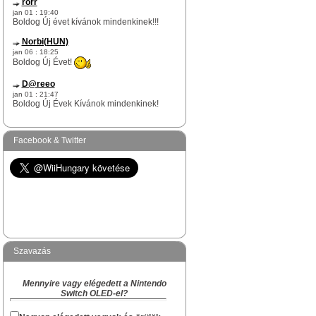
rorr
jan 01 : 19:40
Boldog Új évet kívánok mindenkinek!!!
Norbi(HUN)
jan 06 : 18:25
Boldog Új Évet!
D@reeo
jan 01 : 21:47
Boldog Új Évek Kívánok mindenkinek!
Norbi(HUN)
dec 17 : 12:51
Facebook & Twitter
rorr te egy igazi WiiHungary-s túlélő vagy
itt az oldalon.
Na skacok, van még olyan "rejtett" Survivor
köztetek mint rorr kolega?
Norbi(HUN)
dec 09 : 17:29
Hi!
Szavazás
Akiben van Karácsonyi hangulat és akinek
van kedved hangolódni az ünnepekre, az
Mennyire vagy elégedett a Nintendo
megírhatja a készülődés és a Karácsony
Switch OLED-el?
várás hangulatát, hogy kinek hogyan zajlik
a "Ki mit kapott Karácsonyra" topikba.