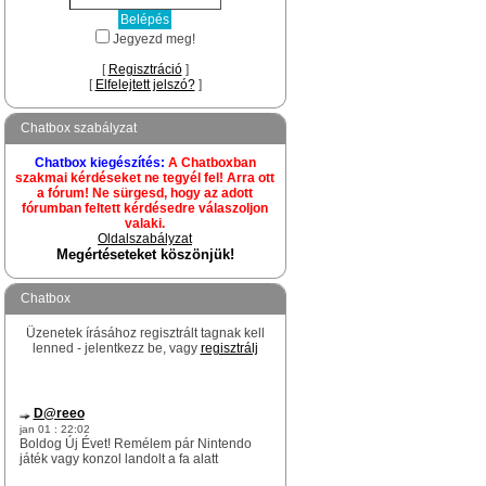
Jegyezd meg!
[
Regisztráció
]
[
Elfelejtett jelszó?
]
Chatbox szabályzat
Chatbox kiegészítés:
A Chatboxban
szakmai kérdéseket ne tegyél fel! Arra ott
a fórum! Ne sürgesd, hogy az adott
fórumban feltett kérdésedre válaszoljon
valaki.
Oldalszabályzat
Megértéseteket köszönjük!
Chatbox
Üzenetek írásához regisztrált tagnak kell
lenned - jelentkezz be, vagy
regisztrálj
D@reeo
jan 01 : 22:02
Boldog Új Évet! Remélem pár Nintendo
játék vagy konzol landolt a fa alatt