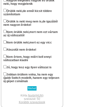
Nagyon elégedett vagyok és örülök
neki, hogy megjelenik
...ha csak nem halt ki véglegesen az oldal.
Norbi(HUN)
Örülök neki,de ennél kicsit többre
számítottam
okt 13 : 22:57
Szerintem már nem nagyon...
Örülök is neki meg nem is,de igazából
nem nagyon érdekel
stewe81
szept 20 : 08:01
Sziasztok! Él még azért az oldal?
Nem örülök neki,mert nem ezt vártam
az új változattól
Norbi(HUN)
febr 11 : 14:49
Nem örülök neki,mert ez egy vicc
Nem gondoltam volna resolve , hogy te
még fellátogatsz az oldalra.
Abszolút nem érdekel
Xbox -os léted révén gondoltam hogy lesz
egy Series géped.
Nem értem, hogy miért kell ennyi
Én lassan két hete várom hogy
változatban kiadni
megérkezzen a PS5 Digital gépem.A
megjelenéskor már egyszer
Jó, hogy lesz egy ilyen változat is
berendeltem,de meguntam hogy fél év
után sem volt kapható, inkább
Jobban örültem volna, ha nem egy
elruházkodtam az árát.
újabb Switch modellt, hanem egy teljesen
Switch megvan az mellé pedig hogy
új gépet csinálnak
tánogassam a Japánokat csak egy PS5
jöhet szóba.Nagyon sok rá a jó játék.Az új
kontroller pedig olyan élmény ami csak
PS-en van.A PSVR2 is most jön az pedig
Kiírta
Norbi(HUN)
megint egy brutál kütyü.Volt egyes VR-om,
szavazat: 50
szerettem nagyon.
Korábbi szavazások