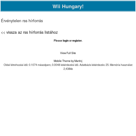
Wii Hungary!
Érvénytelen rss hírforrás
<< vissza az rss hírforrás listához
Please
login
or
register
.
View Full Site
Mobile Theme by Martinj
Oldal létrehozási idõ: 0.1074 másodperc, 0.0048 lekérdezési idõ. Adatbázis lekérdezés: 25. Memória használat:
2,438kb