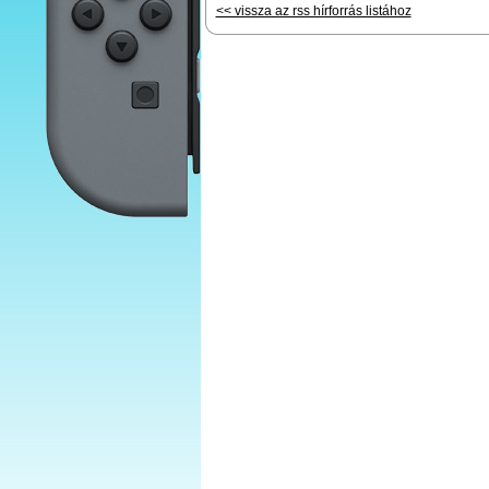
<< vissza az rss hírforrás listához