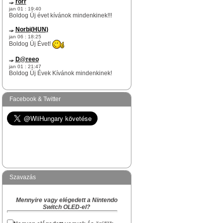
rorr
jan 01 : 19:40
Boldog Új évet kívánok mindenkinek!!!
Norbi(HUN)
jan 06 : 18:25
Boldog Új Évet!
D@reeo
jan 01 : 21:47
Boldog Új Évek Kívánok mindenkinek!
Norbi(HUN)
dec 17 : 12:51
Facebook & Twitter
rorr te egy igazi WiiHungary-s túlélő vagy
itt az oldalon.
Na skacok, van még olyan "rejtett" Survivor
köztetek mint rorr kolega?
Norbi(HUN)
dec 09 : 17:29
Hi!
Szavazás
Akiben van Karácsonyi hangulat és akinek
van kedved hangolódni az ünnepekre, az
Mennyire vagy elégedett a Nintendo
megírhatja a készülődés és a Karácsony
Switch OLED-el?
várás hangulatát, hogy kinek hogyan zajlik
a "Ki mit kapott Karácsonyra" topikba.