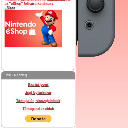
az "eShop" feliratra kattintasz.
eShop
Info - Részleg
Szabályzat
Jogi Nyilatkozat
Támogatás, visszajelzések
Támogasd az oldalt