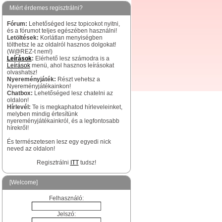
Miért érdemes regisztrálni?
Fórum:
Lehetőséged lesz topicokot nyitni,
és a fórumot teljes egészében használni!
Letöltések:
Korlátlan menyiségben
tölthetsz le az oldalról hasznos dolgokat!
(W@REZ-t nem!)
Leírások
:
Elérhető lesz számodra is a
Leírások
menü, ahol hasznos leírásokat
olvashatsz!
Nyereményjáték:
Részt vehetsz a
Nyereményjátékainkon!
Chatbox:
Lehetőséged lesz chatelni az
oldalon!
Hírlevél:
Te is megkaphatod hírleveleinket,
melyben mindig értesítünk
nyereményjátékainkról, és a legfontosabb
hírekről!
És természetesen lesz egy egyedi nick
neved az oldalon!
Regisztrálni
ITT
tudsz!
[Welcome]
Felhasználó:
Jelszó: