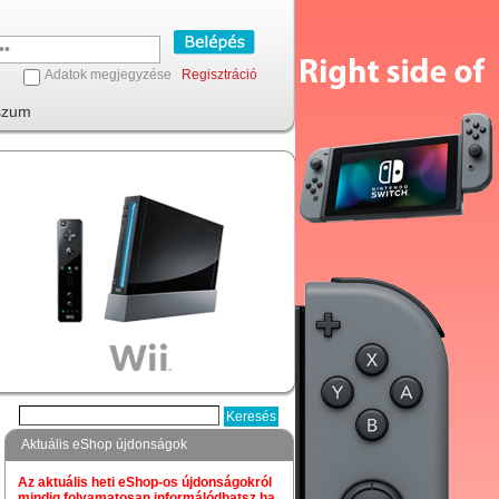
Adatok megjegyzése
Regisztráció
szum
Aktuális eShop újdonságok
Az aktuális heti eShop-os újdonságokról
mindig folyamatosan informálódhatsz,ha