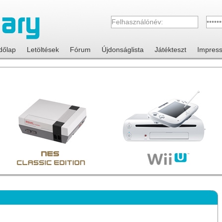
dőlap
Letöltések
Fórum
Újdonságlista
Játékteszt
Impres