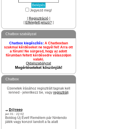
Jegyezd meg!
[
Regisztráció
]
[
Elfelejtett jelszó?
]
Chatbox szabályzat
Chatbox kiegészítés:
A Chatboxban
szakmai kérdéseket ne tegyél fel! Arra ott
a fórum! Ne sürgesd, hogy az adott
fórumban feltett kérdésedre válaszoljon
valaki.
Oldalszabályzat
Megértéseteket köszönjük!
Chatbox
Üzenetek írásához regisztrált tagnak kell
lenned - jelentkezz be, vagy
regisztrálj
D@reeo
jan 01 : 22:02
Boldog Új Évet! Remélem pár Nintendo
játék vagy konzol landolt a fa alatt