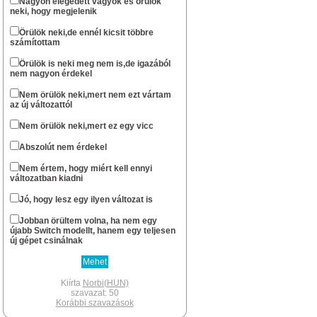
Nagyon elégedett vagyok és örülök
neki, hogy megjelenik
...ha csak nem halt ki véglegesen az oldal.
Norbi(HUN)
Örülök neki,de ennél kicsit többre
számítottam
okt 13 : 22:57
Szerintem már nem nagyon...
Örülök is neki meg nem is,de igazából
nem nagyon érdekel
stewe81
szept 20 : 08:01
Sziasztok! Él még azért az oldal?
Nem örülök neki,mert nem ezt vártam
az új változattól
Norbi(HUN)
febr 11 : 14:49
Nem örülök neki,mert ez egy vicc
Nem gondoltam volna resolve , hogy te
még fellátogatsz az oldalra.
Abszolút nem érdekel
Xbox -os léted révén gondoltam hogy lesz
egy Series géped.
Nem értem, hogy miért kell ennyi
Én lassan két hete várom hogy
változatban kiadni
megérkezzen a PS5 Digital gépem.A
megjelenéskor már egyszer
Jó, hogy lesz egy ilyen változat is
berendeltem,de meguntam hogy fél év
után sem volt kapható, inkább
Jobban örültem volna, ha nem egy
elruházkodtam az árát.
újabb Switch modellt, hanem egy teljesen
Switch megvan az mellé pedig hogy
új gépet csinálnak
tánogassam a Japánokat csak egy PS5
jöhet szóba.Nagyon sok rá a jó játék.Az új
kontroller pedig olyan élmény ami csak
PS-en van.A PSVR2 is most jön az pedig
Kiírta
Norbi(HUN)
megint egy brutál kütyü.Volt egyes VR-om,
szavazat: 50
szerettem nagyon.
Korábbi szavazások