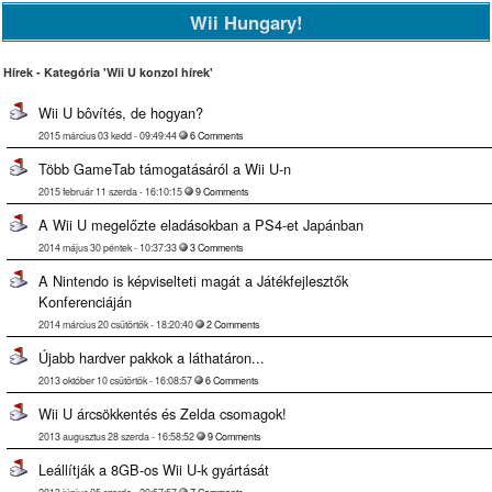
Wii Hungary!
Hírek - Kategória 'Wii U konzol hírek'
Wii U bôvítés, de hogyan?
2015 március 03 kedd - 09:49:44
6 Comments
Több GameTab támogatásáról a Wii U-n
2015 február 11 szerda - 16:10:15
9 Comments
A Wii U megelőzte eladásokban a PS4-et Japánban
2014 május 30 péntek - 10:37:33
3 Comments
A Nintendo is képviselteti magát a Játékfejlesztők
Konferenciáján
2014 március 20 csütörtök - 18:20:40
2 Comments
Újabb hardver pakkok a láthatáron...
2013 október 10 csütörtök - 16:08:57
6 Comments
Wii U árcsökkentés és Zelda csomagok!
2013 augusztus 28 szerda - 16:58:52
9 Comments
Leállítják a 8GB-os Wii U-k gyártását