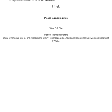
2013 június 05 szerda - 20:57:57
7 Comments
Hírek
Please
login
or
register
.
View Full Site
Mobile Theme by Martinj
Oldal létrehozási idõ: 0.1346 másodperc, 0.0244 lekérdezési idõ. Adatbázis lekérdezés: 33. Memória használat:
2,558kb