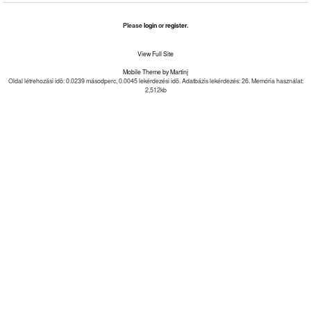
Please
login
or
register
.
View Full Site
Mobile Theme by Martinj
Oldal létrehozási idõ: 0.0239 másodperc, 0.0045 lekérdezési idõ. Adatbázis lekérdezés: 26. Memória használat:
2,512kb