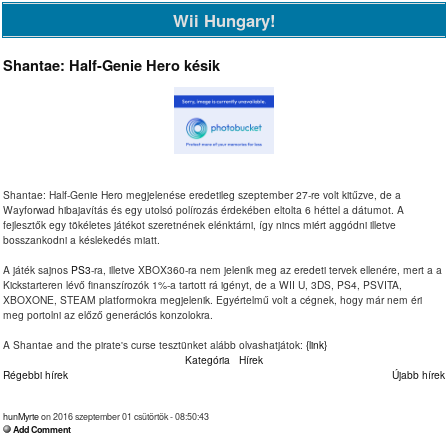
Wii Hungary!
Shantae: Half-Genie Hero késik
Shantae: Half-Genie Hero megjelenése eredetileg szeptember 27-re volt kitűzve, de a
Wayforwad hibajavítás és egy utolsó polírozás érdekében eltolta 6 héttel a dátumot. A
fejlesztők egy tökéletes játékot szeretnének elénktárni, így nincs miért aggódni illetve
bosszankodni a késlekedés miatt.
A játék sajnos
PS3
-ra, illetve XBOX360-ra nem jelenik meg az eredeti tervek ellenére, mert a a
Kickstarteren lévő finanszírozók 1%-a tartott rá igényt, de a WII U, 3DS, PS4, PSVITA,
XBOXONE, STEAM platformokra megjelenik. Egyértelmű volt a cégnek, hogy már nem éri
meg portolni az előző generációs konzolokra.
A Shantae and the pirate's curse tesztünket alább olvashatjátok:
{link}
Kategória
Hírek
Régebbi hírek
Újabb hírek
hunMyrte
on 2016 szeptember 01 csütörtök - 08:50:43
Add Comment