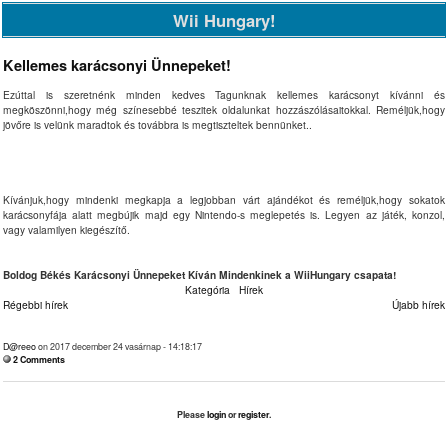
Wii Hungary!
Kellemes karácsonyi Ünnepeket!
Ezúttal is szeretnénk minden kedves Tagunknak kellemes karácsonyt kívánni és
megköszönni,hogy még színesebbé teszitek oldalunkat hozzászólásaitokkal. Reméljük,hogy
jövőre is velünk maradtok és továbbra is megtiszteltek bennünket..
Kívánjuk,hogy mindenki megkapja a legjobban várt ajándékot és reméljük,hogy sokatok
karácsonyfája alatt megbújik majd egy Nintendo-s meglepetés is. Legyen az játék, konzol,
vagy valamilyen kiegészítő.
Boldog Békés Karácsonyi Ünnepeket Kíván Mindenkinek a WiiHungary csapata!
Kategória
Hírek
Régebbi hírek
Újabb hírek
D@reeo
on 2017 december 24 vasárnap - 14:18:17
2 Comments
Please
login
or
register
.