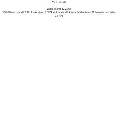
View Full Site
Mobile Theme by Martinj
Oldal létrehozási idõ: 0.1019 másodperc, 0.0077 lekérdezési idõ. Adatbázis lekérdezés: 27. Memória használat:
2,510kb