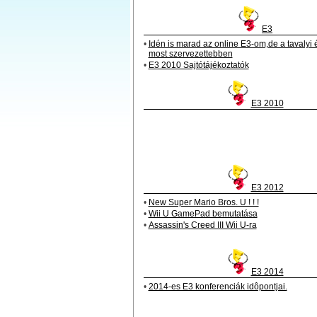
E3
•
Idén is marad az online E3-om,de a tavalyi
most szervezettebben
•
E3 2010 Sajtótájékoztatók
E3 2010
E3 2012
•
New Super Mario Bros. U ! ! !
•
Wii U GamePad bemutatása
•
Assassin's Creed III Wii U-ra
E3 2014
•
2014-es E3 konferenciák idôpontjai.