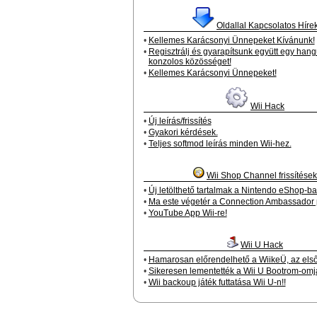
Oldallal Kapcsolatos Híre
•
Kellemes Karácsonyi Ünnepeket Kívánunk!
•
Regisztrálj és gyarapítsunk együtt egy hang
konzolos közösséget!
•
Kellemes Karácsonyi Ünnepeket!
Wii Hack
•
Új leírás/frissítés
•
Gyakori kérdések.
•
Teljes softmod leírás minden Wii-hez.
Wii Shop Channel frissítések
•
Új letölthető tartalmak a Nintendo eShop-b
•
Ma este végetér a Connection Ambassador
•
YouTube App Wii-re!
Wii U Hack
•
Hamarosan előrendelhető a WiikeÜ, az els
•
Sikeresen lementették a Wii U Bootrom-omjá
•
Wii backoup játék futtatása Wii U-n!!