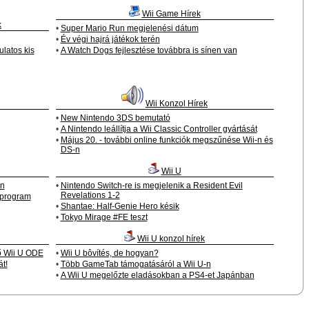
Wii Game Hírek
k
•
Super Mario Run megjelenési dátum
•
Év végi hajrá játékok terén
ulatos kis
•
A Watch Dogs fejlesztése továbbra is sínen van
Wii Konzol Hírek
•
New Nintendo 3DS bemutató
•
A Nintendo leállítja a Wii Classic Controller gyártását
•
Május 20. - további online funkciók megszűnése Wii-n és
DS-n
Wii U
an
•
Nintendo Switch-re is megjelenik a Resident Evil
Revelations 1-2
 program
•
Shantae: Half-Genie Hero késik
•
Tokyo Mirage #FE teszt
Wii U konzol hírek
ő Wii U ODE
•
Wii U bôvítés, de hogyan?
t!
•
Több GameTab támogatásáról a Wii U-n
•
A Wii U megelőzte eladásokban a PS4-et Japánban