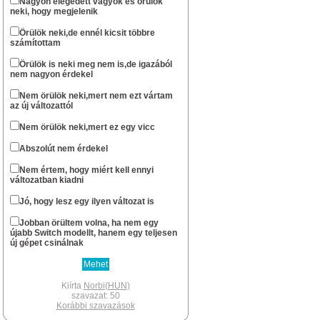
Nagyon elégedett vagyok és örülök
neki, hogy megjelenik
...ha csak nem halt ki véglegesen az oldal.
Norbi(HUN)
Örülök neki,de ennél kicsit többre
számítottam
okt 13 : 22:57
Szerintem már nem nagyon...
Örülök is neki meg nem is,de igazából
nem nagyon érdekel
stewe81
szept 20 : 08:01
Sziasztok! Él még azért az oldal?
Nem örülök neki,mert nem ezt vártam
az új változattól
Norbi(HUN)
febr 11 : 14:49
Nem örülök neki,mert ez egy vicc
Nem gondoltam volna resolve , hogy te
még fellátogatsz az oldalra.
Abszolút nem érdekel
Xbox -os léted révén gondoltam hogy lesz
egy Series géped.
Nem értem, hogy miért kell ennyi
Én lassan két hete várom hogy
változatban kiadni
megérkezzen a PS5 Digital gépem.A
megjelenéskor már egyszer
Jó, hogy lesz egy ilyen változat is
berendeltem,de meguntam hogy fél év
után sem volt kapható, inkább
Jobban örültem volna, ha nem egy
elruházkodtam az árát.
újabb Switch modellt, hanem egy teljesen
Switch megvan az mellé pedig hogy
új gépet csinálnak
tánogassam a Japánokat csak egy PS5
jöhet szóba.Nagyon sok rá a jó játék.Az új
kontroller pedig olyan élmény ami csak
PS-en van.A PSVR2 is most jön az pedig
Kiírta
Norbi(HUN)
megint egy brutál kütyü.Volt egyes VR-om,
szavazat: 50
szerettem nagyon.
Korábbi szavazások