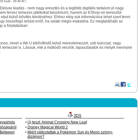
03 kedd - 09:49:44 )
 Deluxe kiadás - nem nagy eresztés és a legtöbb digitális tartalom jó nagy
 nem tervez lemezes játékokat beszerezni, hanem az EShop-on keresztül
b eljut külső bővítés kérdéséhez. Ehhez elég sok információra lehet szert tenni
egy összefogó leírást erről, ha valaki mégis elakadna. Ez megtalálható az
y a folytatásban.
donos, mivel a Wii U kibővíthető külső merevlemezzel, usb kulccsal, vagy
 lemezzel is. Lássuk, mik a működő verziók, tapasztalatok és melyik mennyire
.
3DS
Hayashida
•
Új teszt: Animal Crossing New Leaf
nlóságáról
•
Disney Magical World 2
k Between
•
Miért változtattak a Pokémon Sun és Moon szörny-
dizájnon?