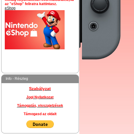
Info - Részleg
Szabályzat
Jogi Nyilatkozat
Támogatás, visszajelzések
Támogasd az oldalt