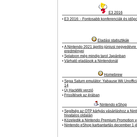
E3 2016
•
E3 2016: - Fontosabb konferenciák és idôpo
Eladási statisztikák
•
A Nintendo 2021 április-júniusi negyedévre
eredményei
•
Splatoon még mindig tarol Japánban
•
Várható eladások a Nintendonál
Homebrew
•
Sega Saturn emulátor: Yabause Wii Unoffici
14
•
Új HackMii verzió
•
Frissítések az érában
Nintendo eShop
•
Segítség az OTP kártyás vásárláshoz a Nin
hivatalos oldalán
•
Közeledik a Nintendo Premium Promotion 
•
Nintendo eShop karbantartás december 1-