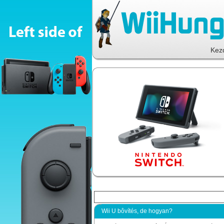
Kez
Wii U bôvítés, de hogyan?