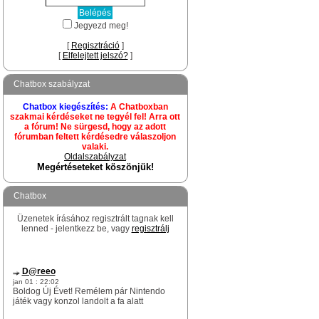
Jegyezd meg!
[
Regisztráció
]
[
Elfelejtett jelszó?
]
Chatbox szabályzat
Chatbox kiegészítés:
A Chatboxban
szakmai kérdéseket ne tegyél fel! Arra ott
a fórum! Ne sürgesd, hogy az adott
fórumban feltett kérdésedre válaszoljon
valaki.
Oldalszabályzat
Megértéseteket köszönjük!
Chatbox
Üzenetek írásához regisztrált tagnak kell
lenned - jelentkezz be, vagy
regisztrálj
D@reeo
jan 01 : 22:02
Boldog Új Évet! Remélem pár Nintendo
játék vagy konzol landolt a fa alatt