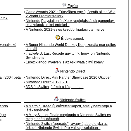
Egyéb
•
Game Awards 2021: Érkezőben egy új Breath of the Wild
2 World Premier trailer?
ntok.
•
Nintendo,Playstation és Xbox végigjátszások,gameplay-
ek azoknak akiket érdekel...
•
A Nintendo 2021-es és későbbi kiadási ütemterve
Érdekességek
 vonatkozó
•
A Super Nintendo World Donkey Kong zónája már építés
alatt áll
•
.hack//G.U. Last Recode úgy tűnik, hogy jön Nintendo
Switch-re is
•
Érkezik angol nyelven is az Ask Iwata című könyv
Nintendo Direct
al r2604 beta
•
Nintendo Direct Mini Partner Showcase 2020 Október
•
Nintendo Direct 2019.02.13
•
3DS és Switch játékok a központban
Nintendo Switch
tendo
•
A Metroid Dread új előzetest kapott, amely bemutatja a
játék történetét
vége
•
A Mary Skelter Finale megkapta a Nintendo Switch-es
megjelenési dátumát
én
•
Nintendo Switch "upgrade" , avagy újabb pletyka az
érkező Nintendo Switch Pro-val kapcsolatban...