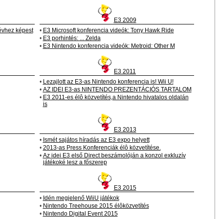
E3 2009
 évhez képest
•
E3 Microsoft konferencia videók: Tony Hawk Ride
•
E3 porhintés: ... Zelda
•
E3 Nintendo konferencia videók: Metroid: Other M
E3 2011
•
Lezajlott az E3-as Nintendo konferencia is! Wii U!
•
AZ IDEI E3-as NINTENDO PREZENTÁCIÓS TARTALOM
•
E3 2011-es élô közvetítés,a Nintendo hivatalos oldalán
is
E3 2013
•
Ismét sajátos híradás az E3 expo helyett
•
2013-as Press Konferenciák élô közvetítése.
•
Az idei E3 első Direct beszámolóján a konzol exkluzív
játékoké lesz a főszerep
E3 2015
•
Idén megjelenő WiiU játékok
•
Nintendo Treehouse 2015 élôközvetítés
•
Nintendo Digital Event 2015