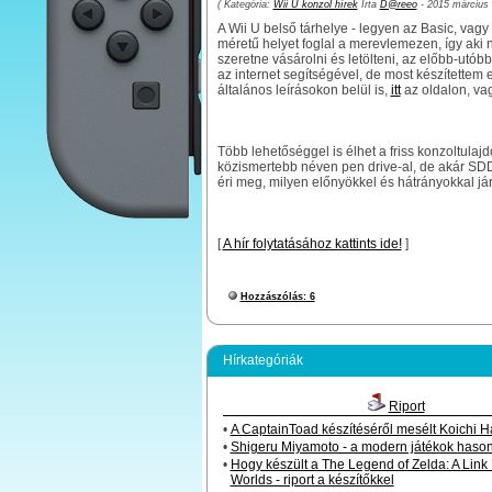
( Kategória:
Wii U konzol hírek
Írta
D@reeo
- 2015 március 
A Wii U belső tárhelye - legyen az Basic, vagy
méretű helyet foglal a merevlemezen, így aki
szeretne vásárolni és letölteni, az előbb-utób
az internet segítségével, de most készítettem 
általános leírásokon belül is,
itt
az oldalon, vag
Több lehetőséggel is élhet a friss konzoltulaj
közismertebb néven pen drive-al, de akár SDD
éri meg, milyen előnyökkel és hátrányokkal jár
[
A hír folytatásához kattints ide!
]
Hozzászólás: 6
Hírkategóriák
Riport
•
A CaptainToad készítéséről mesélt Koichi 
•
Shigeru Miyamoto - a modern játékok haso
•
Hogy készült a The Legend of Zelda: A Lin
Worlds - riport a készítőkkel