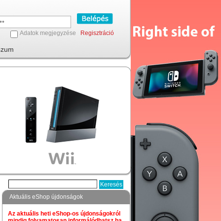
Adatok megjegyzése
Regisztráció
szum
Aktuális eShop újdonságok