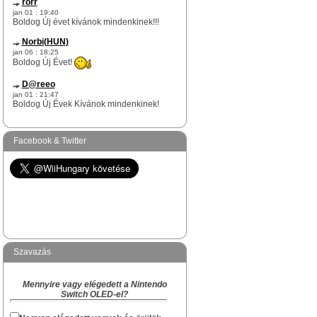
rorr
jan 01 : 19:40
Boldog Új évet kívánok mindenkinek!!!
Norbi(HUN)
jan 06 : 18:25
Boldog Új Évet!
D@reeo
jan 01 : 21:47
Boldog Új Évek Kívánok mindenkinek!
Norbi(HUN)
dec 17 : 12:51
Facebook & Twitter
rorr te egy igazi WiiHungary-s túlélő vagy
itt az oldalon.
Na skacok, van még olyan "rejtett" Survivor
köztetek mint rorr kolega?
Norbi(HUN)
dec 09 : 17:29
Hi!
Szavazás
Akiben van Karácsonyi hangulat és akinek
van kedved hangolódni az ünnepekre, az
Mennyire vagy elégedett a Nintendo
megírhatja a készülődés és a Karácsony
Switch OLED-el?
várás hangulatát, hogy kinek hogyan zajlik
a "Ki mit kapott Karácsonyra" topikba.