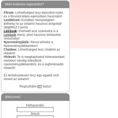
Miért érdemes regisztrálni?
Fórum:
Lehetőséged lesz topicokot nyitni,
és a fórumot teljes egészében használni!
Letöltések:
Korlátlan menyiségben
tölthetsz le az oldalról hasznos dolgokat!
(W@REZ-t nem!)
Leírások
:
Elérhető lesz számodra is a
Leírások
menü, ahol hasznos leírásokat
olvashatsz!
Nyereményjáték:
Részt vehetsz a
Nyereményjátékainkon!
Chatbox:
Lehetőséged lesz chatelni az
oldalon!
Hírlevél:
Te is megkaphatod hírleveleinket,
melyben mindig értesítünk
nyereményjátékainkról, és a legfontosabb
hírekről!
És természetesen lesz egy egyedi nick
neved az oldalon!
Regisztrálni
ITT
tudsz!
[Welcome]
Felhasználó:
Jelszó: