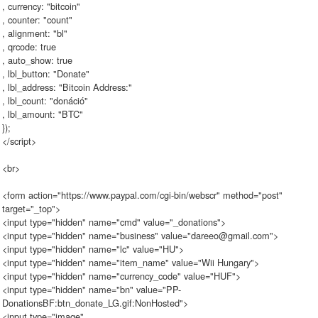
, currency: "bitcoin"
, counter: "count"
, alignment: "bl"
, qrcode: true
, auto_show: true
, lbl_button: "Donate"
, lbl_address: "Bitcoin Address:"
, lbl_count: "donáció"
, lbl_amount: "BTC"
});
</script>
<br>
<form action="https://www.paypal.com/cgi-bin/webscr" method="post"
target="_top">
<input type="hidden" name="cmd" value="_donations">
<input type="hidden" name="business" value="dareeo@gmail.com">
<input type="hidden" name="lc" value="HU">
<input type="hidden" name="item_name" value="Wii Hungary">
<input type="hidden" name="currency_code" value="HUF">
<input type="hidden" name="bn" value="PP-
DonationsBF:btn_donate_LG.gif:NonHosted">
<input type="image"