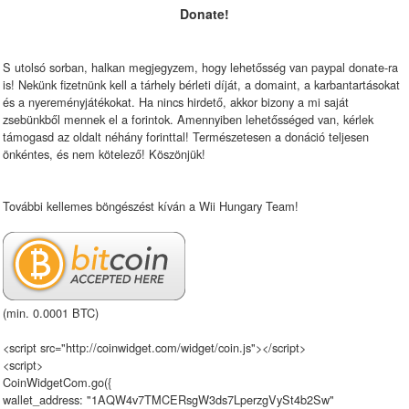
Donate!
S utolsó sorban, halkan megjegyzem, hogy lehetősség van paypal donate-ra
is! Nekünk fizetnünk kell a tárhely bérleti díját, a domaint, a karbantartásokat
és a nyereményjátékokat. Ha nincs hirdető, akkor bizony a mi saját
zsebünkből mennek el a forintok. Amennyiben lehetősséged van, kérlek
támogasd az oldalt néhány forinttal! Természetesen a donáció teljesen
önkéntes, és nem kötelező! Köszönjük!
További kellemes böngészést kíván a Wii Hungary Team!
(min. 0.0001 BTC)
<script src="http://coinwidget.com/widget/coin.js"></script>
<script>
CoinWidgetCom.go({
wallet_address: "1AQW4v7TMCERsgW3ds7LperzgVySt4b2Sw"