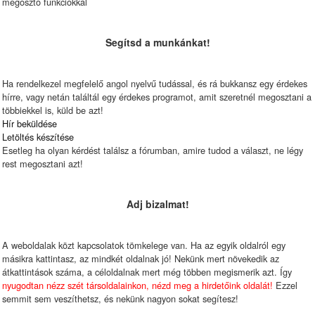
megosztó funkciókkal
Segítsd a munkánkat!
Ha rendelkezel megfelelő angol nyelvű tudással, és rá bukkansz egy érdekes
hírre, vagy netán találtál egy érdekes programot, amit szeretnél megosztani a
többiekkel is, küld be azt!
Hír beküldése
Letöltés készítése
Esetleg ha olyan kérdést találsz a fórumban, amire tudod a választ, ne légy
rest megosztani azt!
Adj bizalmat!
A weboldalak közt kapcsolatok tömkelege van. Ha az egyik oldalról egy
másikra kattintasz, az mindkét oldalnak jó! Nekünk mert növekedik az
átkattintások száma, a céloldalnak mert még többen megismerik azt. Így
nyugodtan nézz szét társoldalainkon, nézd meg a hirdetőink oldalát!
Ezzel
semmit sem veszíthetsz, és nekünk nagyon sokat segítesz!