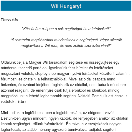
Wii Hungary!
Támogatás
"Köszönöm szépen a sok segítséget és a leírásokat!"
"Szeretném megköszönni mindenkinek a segítséget! Végre sikerült
megjavítani a Wii-met, és nem kellett szervizbe vinni!"
Oldalunk célja a Magyar Wii társadalom segítése és összegyűjtése egy
mindenre kiterjedő portálon. Igyekszünk friss híreket és letöltéseket
megosztani veletek, step by step magyar nyelvű leírásokat készíteni valamint
fórumozni és chatelni a felhasználókkal. Mivel az oldal csapata mind
önkéntes, és szabad idejében foglalkozik az oldallal, nem tudunk mindenre
azonnal reagálni, de emennyire csak futja erőnkből és időnkből, mindig
megpróbálunk a lehető leghamarabb segíteni Nektek! Reméljük ezt észre is
vettétek :-)<br>
Mint tudjuk, a legtöbb esetben a legjobb reklám, az elégedett vevő!
Esetünkben ugyan mindent ingyen kaptok, de lényegében amikor az oldalon
kaptok segítséget, tőlünk "vásároltok". És mivel a visszajelzések nagyon
legfontosak, az alábbi néhány egyszerű tennivalóval tudjátok segíteni