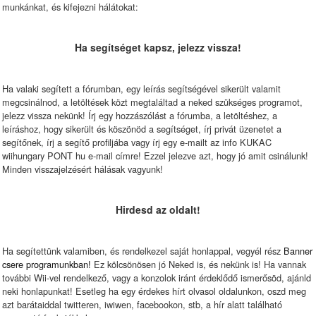
munkánkat, és kifejezni hálátokat:
Ha segítséget kapsz, jelezz vissza!
Ha valaki segített a fórumban, egy leírás segítségével sikerült valamit
megcsinálnod, a letöltések közt megtaláltad a neked szükséges programot,
jelezz vissza nekünk! Írj egy hozzászólást a fórumba, a letöltéshez, a
leíráshoz, hogy sikerült és köszönöd a segítséget, írj privát üzenetet a
segítőnek, írj a segítő profiljába vagy írj egy e-mailt az info KUKAC
wiihungary PONT hu e-mail címre! Ezzel jelezve azt, hogy jó amit csinálunk!
Minden visszajelzésért hálásak vagyunk!
Hirdesd az oldalt!
Ha segítettünk valamiben, és rendelkezel saját honlappal, vegyél rész
Banner
csere programunkban!
Ez kölcsönösen jó Neked is, és nekünk is! Ha vannak
további Wii-vel rendelkező, vagy a konzolok iránt érdeklődő ismerősöd, ajánld
neki honlapunkat! Esetleg ha egy érdekes hírt olvasol oldalunkon, oszd meg
azt barátaiddal twitteren, iwiwen, facebookon, stb, a hír alatt található