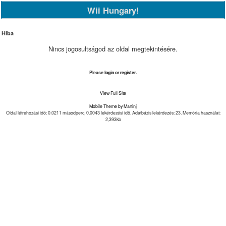
Wii Hungary!
Hiba
Nincs jogosultságod az oldal megtekintésére.
Please
login
or
register
.
View Full Site
Mobile Theme by Martinj
Oldal létrehozási idõ: 0.0211 másodperc, 0.0043 lekérdezési idõ. Adatbázis lekérdezés: 23. Memória használat:
2,393kb