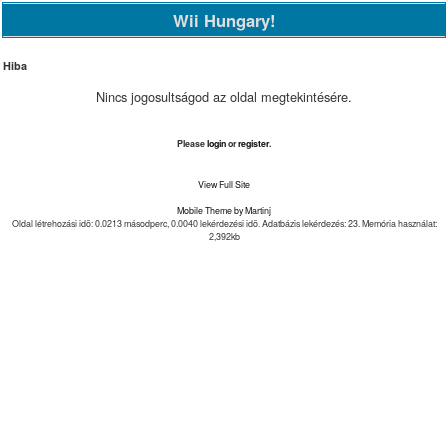
Wii Hungary!
Hiba
Nincs jogosultságod az oldal megtekintésére.
Please
login
or
register
.
View Full Site
Mobile Theme by Martinj
Oldal létrehozási idõ: 0.0213 másodperc, 0.0040 lekérdezési idõ. Adatbázis lekérdezés: 23. Memória használat:
2,392kb