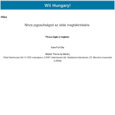
Wii Hungary!
Hiba
Nincs jogosultságod az oldal megtekintésére.
Please
login
or
register
.
View Full Site
Mobile Theme by Martinj
Oldal létrehozási idõ: 0.1020 másodperc, 0.0061 lekérdezési idõ. Adatbázis lekérdezés: 23. Memória használat:
2,393kb