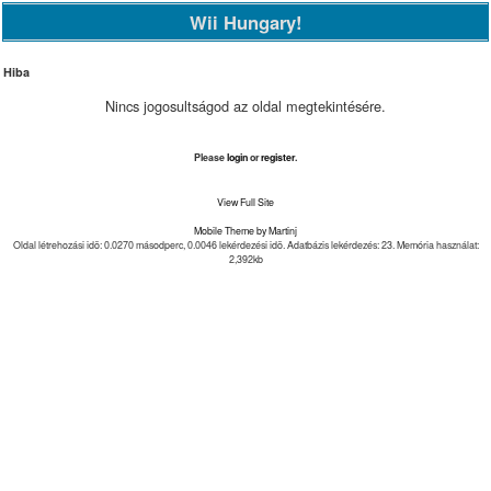
Wii Hungary!
Hiba
Nincs jogosultságod az oldal megtekintésére.
Please
login
or
register
.
View Full Site
Mobile Theme by Martinj
Oldal létrehozási idõ: 0.0270 másodperc, 0.0046 lekérdezési idõ. Adatbázis lekérdezés: 23. Memória használat:
2,392kb