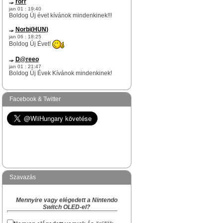
rorr
jan 01 : 19:40
Boldog Új évet kívánok mindenkinek!!!
Norbi(HUN)
jan 06 : 18:25
Boldog Új Évet!
D@reeo
jan 01 : 21:47
Boldog Új Évek Kívánok mindenkinek!
Norbi(HUN)
dec 17 : 12:51
Facebook & Twitter
rorr te egy igazi WiiHungary-s túlélő vagy
itt az oldalon.
Na skacok, van még olyan "rejtett" Survivor
köztetek mint rorr kolega?
Norbi(HUN)
dec 09 : 17:29
Hi!
Szavazás
Akiben van Karácsonyi hangulat és akinek
van kedved hangolódni az ünnepekre, az
Mennyire vagy elégedett a Nintendo
megírhatja a készülődés és a Karácsony
Switch OLED-el?
várás hangulatát, hogy kinek hogyan zajlik
a "Ki mit kapott Karácsonyra" topikba.