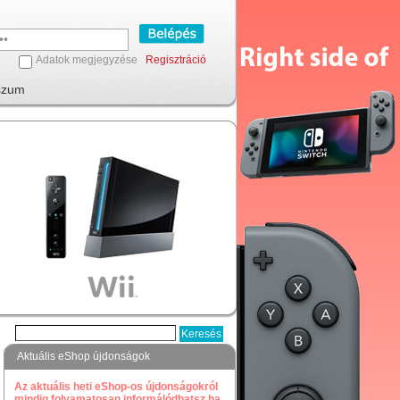
Adatok megjegyzése
Regisztráció
szum
Aktuális eShop újdonságok