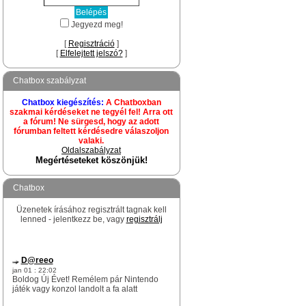
Jegyezd meg!
[
Regisztráció
]
[
Elfelejtett jelszó?
]
Chatbox szabályzat
Chatbox kiegészítés:
A Chatboxban
szakmai kérdéseket ne tegyél fel! Arra ott
a fórum! Ne sürgesd, hogy az adott
fórumban feltett kérdésedre válaszoljon
valaki.
Oldalszabályzat
Megértéseteket köszönjük!
Chatbox
Üzenetek írásához regisztrált tagnak kell
lenned - jelentkezz be, vagy
regisztrálj
D@reeo
jan 01 : 22:02
Boldog Új Évet! Remélem pár Nintendo
játék vagy konzol landolt a fa alatt