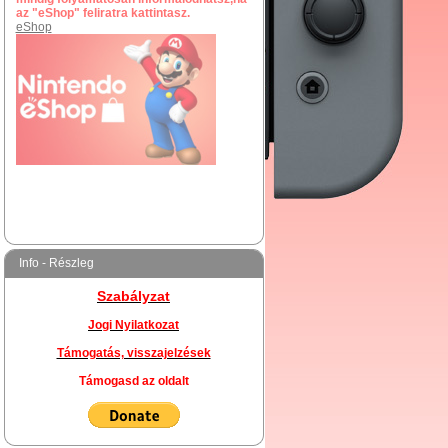
Info - Részleg
Szabályzat
Jogi Nyilatkozat
Támogatás, visszajelzések
Támogasd az oldalt