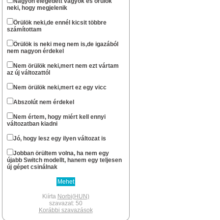
Nagyon elégedett vagyok és örülök
neki, hogy megjelenik
...ha csak nem halt ki véglegesen az oldal.
Norbi(HUN)
Örülök neki,de ennél kicsit többre
számítottam
okt 13 : 22:57
Szerintem már nem nagyon...
Örülök is neki meg nem is,de igazából
nem nagyon érdekel
stewe81
szept 20 : 08:01
Sziasztok! Él még azért az oldal?
Nem örülök neki,mert nem ezt vártam
az új változattól
Norbi(HUN)
febr 11 : 14:49
Nem örülök neki,mert ez egy vicc
Nem gondoltam volna resolve , hogy te
még fellátogatsz az oldalra.
Abszolút nem érdekel
Xbox -os léted révén gondoltam hogy lesz
egy Series géped.
Nem értem, hogy miért kell ennyi
Én lassan két hete várom hogy
változatban kiadni
megérkezzen a PS5 Digital gépem.A
megjelenéskor már egyszer
Jó, hogy lesz egy ilyen változat is
berendeltem,de meguntam hogy fél év
után sem volt kapható, inkább
Jobban örültem volna, ha nem egy
elruházkodtam az árát.
újabb Switch modellt, hanem egy teljesen
Switch megvan az mellé pedig hogy
új gépet csinálnak
tánogassam a Japánokat csak egy PS5
jöhet szóba.Nagyon sok rá a jó játék.Az új
kontroller pedig olyan élmény ami csak
PS-en van.A PSVR2 is most jön az pedig
Kiírta
Norbi(HUN)
megint egy brutál kütyü.Volt egyes VR-om,
szavazat: 50
szerettem nagyon.
Korábbi szavazások