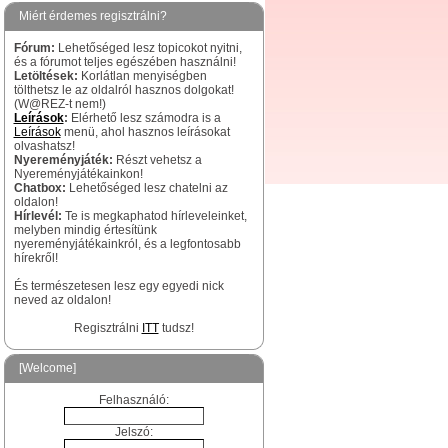
Miért érdemes regisztrálni?
Fórum:
Lehetőséged lesz topicokot nyitni,
és a fórumot teljes egészében használni!
Letöltések:
Korlátlan menyiségben
tölthetsz le az oldalról hasznos dolgokat!
(W@REZ-t nem!)
Leírások
:
Elérhető lesz számodra is a
Leírások
menü, ahol hasznos leírásokat
olvashatsz!
Nyereményjáték:
Részt vehetsz a
Nyereményjátékainkon!
Chatbox:
Lehetőséged lesz chatelni az
oldalon!
Hírlevél:
Te is megkaphatod hírleveleinket,
melyben mindig értesítünk
nyereményjátékainkról, és a legfontosabb
hírekről!
És természetesen lesz egy egyedi nick
neved az oldalon!
Regisztrálni
ITT
tudsz!
[Welcome]
Felhasználó:
Jelszó: