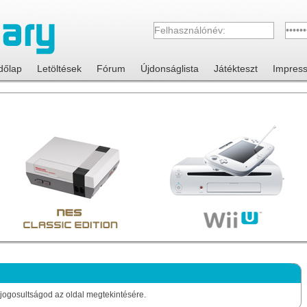
dőlap
Letöltések
Fórum
Újdonságlista
Játékteszt
Impres
jogosultságod az oldal megtekintésére.