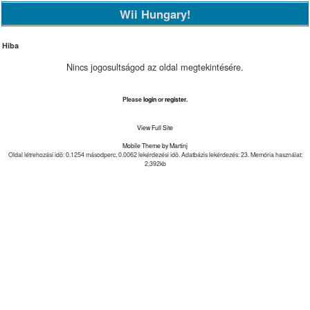
Wii Hungary!
Hiba
Nincs jogosultságod az oldal megtekintésére.
Please
login
or
register
.
View Full Site
Mobile Theme by Martinj
Oldal létrehozási idõ: 0.1254 másodperc, 0.0062 lekérdezési idõ. Adatbázis lekérdezés: 23. Memória használat:
2,392kb