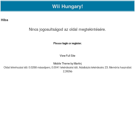
Wii Hungary!
Hiba
Nincs jogosultságod az oldal megtekintésére.
Please
login
or
register
.
View Full Site
Mobile Theme by Martinj
Oldal létrehozási idõ: 0.0268 másodperc, 0.0041 lekérdezési idõ. Adatbázis lekérdezés: 23. Memória használat:
2,392kb